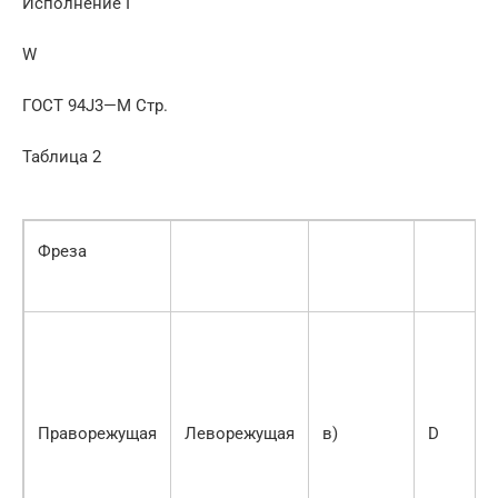
Исполнение I
W
ГОСТ 94J3—М Стр.
Таблица 2
Фреза
Праворежущая
Леворежущая
в)
D