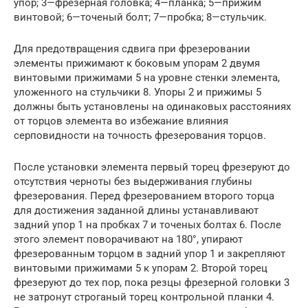
упор; 3—фрезерная головка; 4—планка; 5—прижим
винтовой; 6—точеный болт; 7—пробка; 8—стульчик.
Для предотвращения сдвига при фрезеровании
элементы прижимают к боковым упорам 2 двумя
винтовыми прижимами 5 на уровне стенки элемента,
уложенного на стульчики 8. Упоры 2 и прижимы 5
должны быть установлены на одинаковых расстояниях
от торцов элемента во избежание влияния
серповидности на точность фрезерования торцов.
После установки элемента первый торец фрезеруют до
отсутствия черноты без выдерживания глубины
фрезерования. Перед фрезерованием второго торца
для достижения заданной длины устанавливают
задний упор 1 на пробках 7 и точеных болтах 6. После
этого элемент поворачивают на 180°, упирают
фрезерованным торцом в задний упор 1 и закрепляют
винтовыми прижимами 5 к упорам 2. Второй торец
фрезеруют до тех пор, пока резцы фрезерной головки 3
не затронут строганый торец контрольной планки 4.