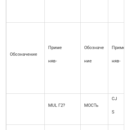
Приме
Обозначе
Приме
Обозначение
няв-
ние
няв-
CJ
MUL Г2?
МОСТь
S