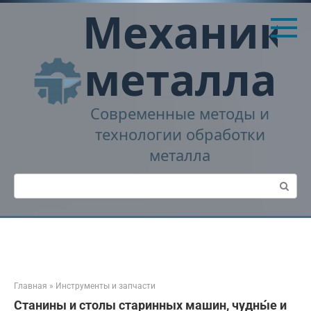
Перейти
Механика
к
контенту
металла
Современные методы и
технологии обработки
металла
Поиск:
Главная
»
Инструменты и запчасти
Станины и столы старинных машин, чудны́е и