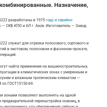
комбинированные. Назначение,
222 разработаны в 1975
году и серийно
к — СКБ КПО и АЛ г. Азов. Изготовитель — Завод
22 служат для отрезки полосового, сортового и
тий в листовом, полосовом и фасонном прокате,
операций.
гут найти применение на машиностроительных,
плуатации в климатических зонах с умеренным и
 сухим и влажным тропическим климатом —
4 по ГОСТ15150-69.
и зонами позволяют выполнять на одной
з предварительной перенастройки ножниц, в
ы инструмента, что обеспечивает гибкую и