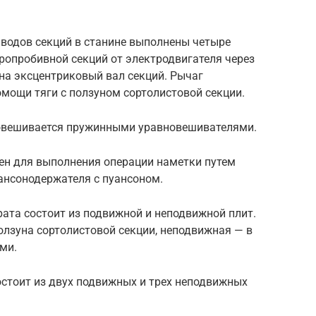
иводов секций в станине выполнены четыре
ропробивной секций от электродвигателя через
на эксцентриковый вал секций. Рычаг
омощи тяги с ползуном сортолистовой секции.
овешивается пружинными уравновешивателями.
ен для выполнения операции наметки путем
нсонодержателя с пуансоном.
рата состоит из подвижной и неподвижной плит.
олзуна сортолистовой секции, неподвижная — в
ми.
остоит из двух подвижных и трех неподвижных