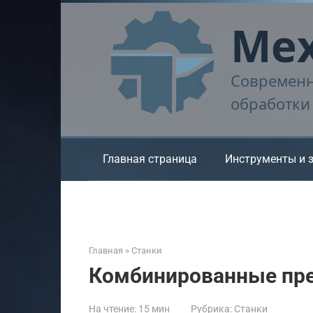
Перейти
Мех
к
контенту
Современн
обработки
Главная страница
Инструменты и 
Главная
»
Станки
Комбинированные пр
На чтение:
15 мин
Рубрика:
Станки