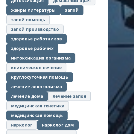
детоксикация
домашний врач
жанры литературы
запой
запой помощь
запой производство
здоровье работников
здоровье рабочих
интоксикация организма
клиническое лечение
круглосуточная помощь
лечение алкоголизма
лечение дома
лечение запоя
медицинская генетика
медицинская помощь
нарколог
нарколог дом