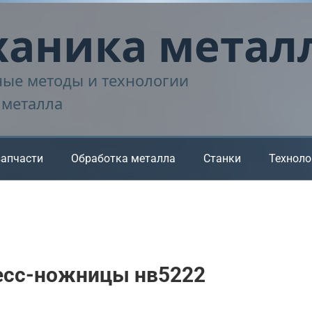
аника метал
ые методы и технологии
 металла
запчасти
Обработка металла
Станки
Техноло
есс-ножницы нв5222