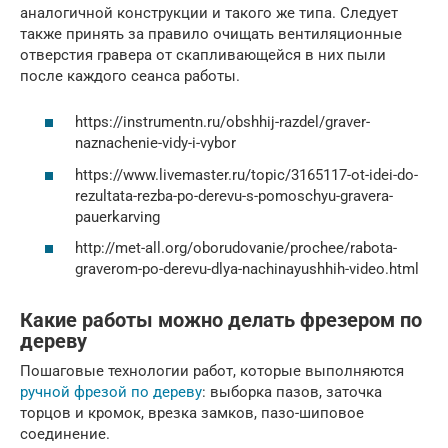
аналогичной конструкции и такого же типа. Следует
также принять за правило очищать вентиляционные
отверстия гравера от скапливающейся в них пыли
после каждого сеанса работы.
https://instrumentn.ru/obshhij-razdel/graver-
naznachenie-vidy-i-vybor
https://www.livemaster.ru/topic/3165117-ot-idei-do-
rezultata-rezba-po-derevu-s-pomoschyu-gravera-
pauerkarving
http://met-all.org/oborudovanie/prochee/rabota-
graverom-po-derevu-dlya-nachinayushhih-video.html
Какие работы можно делать фрезером по
дереву
Пошаговые технологии работ, которые выполняются
ручной фрезой по дереву
: выборка пазов, заточка
торцов и кромок, врезка замков, пазо-шиповое
соединение.