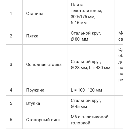
Плита
текстолитовая,
1
Станина
300×175 мм,
δ 16 мм
Стальной круг,
Може
2
Пятка
Ø 80 мм
свар
Один
обто
Стальной круг,
длин
3
Основная стойка
Ø 28 мм, L = 430 мм
на н
наре
резь
4
Пружина
L = 100–120 мм
Стальной круг,
5
Втулка
Ø 45 мм
М6 с пластиковой
6
Стопорный винт
головкой