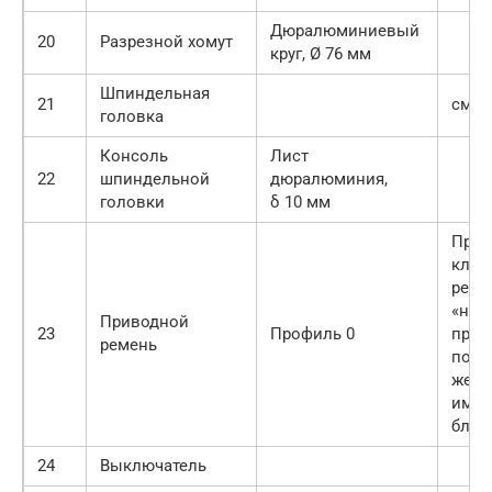
Дюралюминиевый
20
Разрезной хомут
круг, Ø 76 мм
Шпиндельная
21
см. 
головка
Консоль
Лист
22
шпиндельной
дюралюминия,
головки
δ 10 мм
Прив
клин
реме
«нул
Приводной
23
Профиль 0
проф
ремень
поэт
же п
имею
блок
24
Выключатель