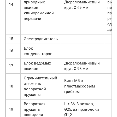
приводных
Дюралюминиевый
выпо
14
шкивов
круг, Ø 69 мм
пере
клиноременной
прив
передачи
ремн
одно
друг
15
Электродвигатель
Блок
16
конденсаторов
Блок ведомых
Дюралюминиевый
17
шкивов
круг, Ø 98 мм
Ограничительный
Винт М5 с
стержень
18
пластмассовым
возвратной
грибком
пружины
Возвратная
L = 86, 8 витков,
19
пружина
Ø25, из проволоки
шпинделя
Ø1,2