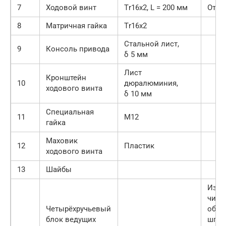
7
Ходовой винт
Тr16х2, L = 200 мм
От с
8
Матричная гайка
Тr16х2
Стальной лист,
9
Консоль привода
δ 5 мм
Лист
Кронштейн
10
дюралюминия,
ходового винта
δ 10 мм
Специальная
11
М12
гайка
Маховик
12
Пластик
ходового винта
13
Шайбы
Изме
числ
Четырёхручьевый
обор
блок ведущих
шпин