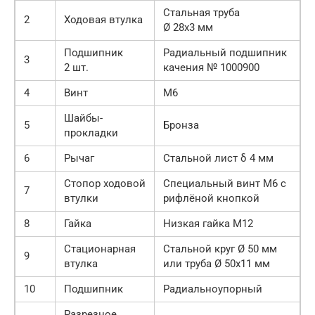
Стальная труба
2
Ходовая втулка
Ø 28х3 мм
Подшипник
Радиальный подшипник
3
2 шт.
качения № 1000900
4
Винт
М6
Шайбы-
5
Бронза
прокладки
6
Рычаг
Стальной лист δ 4 мм
Стопор ходовой
Специальный винт М6 с
7
втулки
рифлёной кнопкой
8
Гайка
Низкая гайка М12
Стационарная
Стальной круг Ø 50 мм
9
втулка
или труба Ø 50х11 мм
10
Подшипник
Радиальноупорный
Разрезное