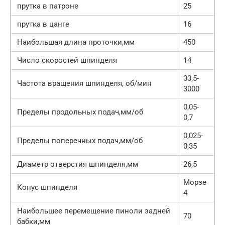
прутка в патроне
25
прутка в цанге
16
Наибольшая длина проточки,мм
450
Число скоростей шпинделя
14
33,5-
Частота вращения шпинделя, об/мин
3000
0,05-
Пределы продольных подач,мм/об
0,7
0,025-
Пределы поперечных подач,мм/об
0,35
Диаметр отверстия шпинделя,мм
26,5
Морзе
Конус шпинделя
4
Наибольшее перемещение пиноли задней
70
бабки,мм