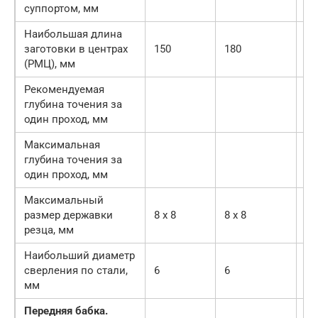
суппортом, мм
Наибольшая длина
заготовки в центрах
150
180
25
(РМЦ), мм
Рекомендуемая
глубина точения за
один проход, мм
Максимальная
глубина точения за
один проход, мм
Максимальный
размер державки
8 х 8
8 х 8
8 
резца, мм
Наибольший диаметр
сверления по стали,
6
6
6
мм
Передняя бабка.