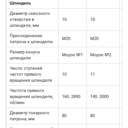
Шпиндель
Диаметр сквозного
отверстия в
10
10
15
шпинделе, мм
Присоединение
М20
М20
М2
патрона к шпинделю
Размер конуса
Морзе №1
Морзе №2
М
шпинделя
Число ступеней
частот прямого
10
11
9
вращения шпинделя
Частота прямого
вращения шпинделя,
160..2890
140..3000
20
об/мин
Диаметр токарного
80
80
80
патрона, мм