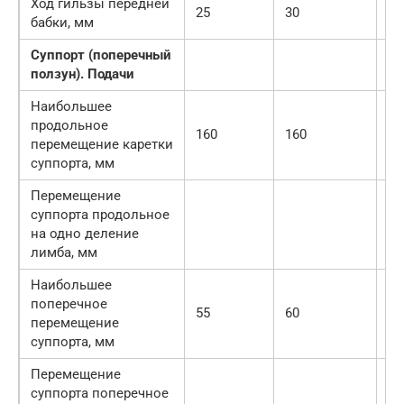
Ход гильзы передней
25
30
—
бабки, мм
Суппорт (поперечный
ползун). Подачи
Наибольшее
продольное
160
160
21
перемещение каретки
суппорта, мм
Перемещение
суппорта продольное
0,
на одно деление
лимба, мм
Наибольшее
поперечное
55
60
90
перемещение
суппорта, мм
Перемещение
суппорта поперечное
0,