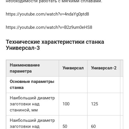
необходимости работать с мягкими сплавами.
https://youtube.com/watch?v=4ndaYg0ptd8
https://youtube.com/watch?v=B2z9um0eHS8
Технические характеристики станка
Универсал-3
Наименование
Универсал
Универсал-2
Ун
параметра
Основные параметры
станка
Наибольший диаметр
заготовки над
100
125
15
станиной, мм
Наибольший диаметр
заготовки над
50
60
90