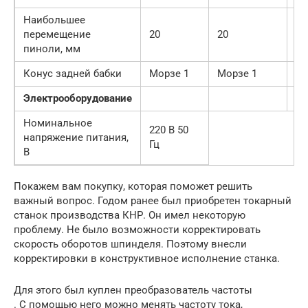
Наибольшее
перемещение
20
20
30
пиноли, мм
Конус задней бабки
Морзе 1
Морзе 1
Мо
Электрооборудование
Номинальное
220 В 50
напряжение питания,
Гц
В
Покажем вам покупку, которая поможет решить
важный вопрос. Годом ранее был приобретен токарный
станок производства КНР. Он имел некоторую
проблему. Не было возможности корректировать
скорость оборотов шпинделя. Поэтому внесли
корректировки в конструктивное исполнение станка.
Для этого был куплен преобразователь частоты
. С помощью него можно менять частоту тока,