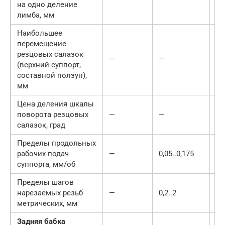
на одно деление
лимба, мм
Наибольшее
перемещение
резцовых салазок
—
—
(верхний суппорт,
составной ползун),
мм
Цена деления шкалы
поворота резцовых
—
—
1
салазок, град
Пределы продольных
рабочих подач
—
0,05..0,175
0,
суппорта, мм/об
Пределы шагов
нарезаемых резьб
—
0,2..2
0,2
метрических, мм
Задняя бабка