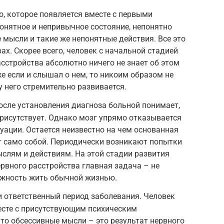
о, которое появляется вместе с первыми
нятное и непривычное состояние, непонятно
мысли и такие же непонятные действия. Все это
х. Скорее всего, человек с начальной стадией
сстройства абсолютно ничего не знает об этом
е если и слышал о нем, то никоим образом не
у него стремительно развивается.
После установления диагноза больной понимает,
присутствует. Однако мозг упрямо отказывается
уации. Остается неизвестно на чем основанная
ет само собой. Периодически возникают попытки
слям и действиям. На этой стадии развития
рвного расстройства главная задача – не
можность жить обычной жизнью.
 ответственный период заболевания. Человек
есте с присутствующим психическим
что обсессивные мысли – это результат нервного