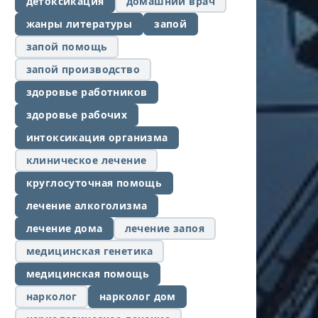
детоксикация
домашний врач
жанры литературы
запой
запой помощь
запой производство
здоровье работников
здоровье рабочих
интоксикация организма
клиническое лечение
круглосуточная помощь
лечение алкоголизма
лечение дома
лечение запоя
медицинская генетика
медицинская помощь
нарколог
нарколог дом