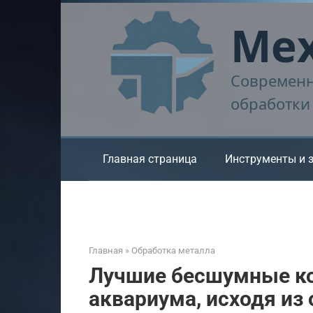
Перейти
Мех
к
контенту
Современн
обработки
Главная страница
Инструменты и 
Главная
»
Обработка металла
Лучшие бесшумные к
аквариума, исходя из