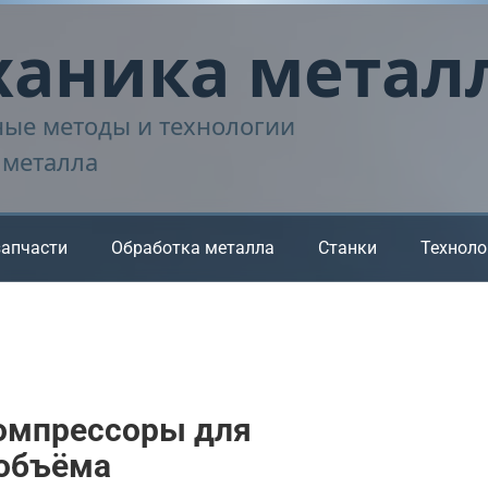
аника метал
ые методы и технологии
 металла
запчасти
Обработка металла
Станки
Техноло
омпрессоры для
 объёма