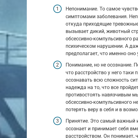
Непонимание. То самое чувств
симптомами заболевания. Непо
откуда приходящие тревожные 
вызывает дикий, животный стра
обсессивно-компульсивного ра
психическом нарушении. А даж
предполагает, что именно оно 
Понимание, но не осознание. 
что расстройство у него таки 
осознавать всю сложность сит
надежда на то, что все пройд
противостоять навязчивым мы
обсессивно-компульсивного не
потерять веру в себя и в воз
Принятие. Это самый важный и
осознает и принимает себя вм
расстройством. Он понимает, 