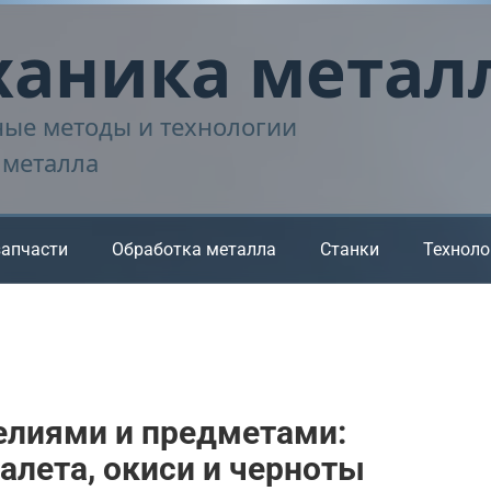
аника метал
ые методы и технологии
 металла
запчасти
Обработка металла
Станки
Техноло
елиями и предметами:
алета, окиси и черноты