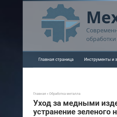
Перейти
Мех
к
контенту
Современн
обработки
Главная страница
Инструменты и 
Главная
»
Обработка металла
Уход за медными изд
устранение зеленого н