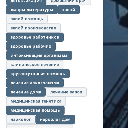
детоксикация
домашний врач
жанры литературы
запой
запой помощь
запой производство
здоровье работников
здоровье рабочих
интоксикация организма
клиническое лечение
круглосуточная помощь
лечение алкоголизма
лечение дома
лечение запоя
медицинская генетика
медицинская помощь
нарколог
нарколог дом