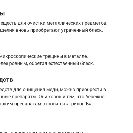
ды
веществ для очистки металлических предметов.
зделия вновь приобретают утраченный блеск.
 микроскопические трещины в металле.
лее ровным, обретая естественный блеск.
дств
дств для очищения меди, можно приобрести в
ные препараты. Они хороши тем, что бережно
таким препаратам относится «Трилон Б».
лось, предлагаем вам ознакомиться с