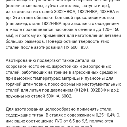
(коленчатые валы, зубчатые колеса, шатуны и др.),
изготовляют из сталей 30Х2НВФА, 18Х2Н4ВА, 40ХНВА и
др. Эти стали обладают большой прокаливаемостью
(например, сталь 18Х2Н4ВА при закалке с охлаждением
в масле прокаливается насквозь в сечении до 120—150
мм), и поэтому их применяют для изготовления деталей
больших размеров. Поверхностная твердость этих
сталей после азотирования НУ 600—850.
Азотированию подвергают также детали из
коррозионностой-ких, жаростойких и жаропрочных
сталей, работающих на трение в агрессивных средах и
при высоких температурах; матрицы и пуансоны для
горячей штамповки, пресс-формы из инструментальных
сталей для литья под давлением (Х12Ф1, ЗХ2В8Ф и др.);
пружины из сталей 50ХФА, 60С2.
Для азотирования целесообразно применять стали,
содержащие титан. В сталях с содержанием 0,25—0,4% С,
имеющих соотношение Л/С от 6,5 до 9,5, получаются
нехрупкие, хорошо сцепленные с основой