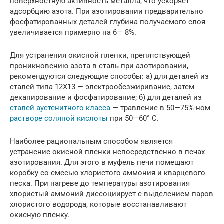
поверхностную активность металла, что ускоряет
адсорбцию азота. При азотировании предварительно
фосфатированных деталей глубина получаемого слоя
увеличивается примерно на 6— 8%.
Для устранения окисной пленки, препятствующей
проникновению азота в сталь при азотировании,
рекомендуются следующие способы: а) для деталей из
сталей типа 12X13 — электрообезжиривание, затем
декапирование и фосфатирование; б) для деталей из
сталей аустенитного класса
— травление в 50—75%-ном
растворе соляной кислоты
при 50—60° С.
Наиболее рациональным способом является
устранение окисной пленки непосредственно в печах
азотирования. Для этого в муфель печи помещают
коробку со смесью хлористого аммония и кварцевого
песка. При нагреве до температуры азотирования
хлористый аммоний диссоциирует с выделением паров
хлористого водорода, которые восстанавливают
окисную пленку.