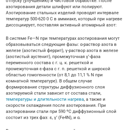
отпуску (улучшению) и чистовой обработке. После
азотирования детали шлифуют или полируют.
Азотирование стальных изделий проводят интервале
температур 500-620 0 С в аммиаке, который при нагреве
диссоциирует, поставляя активный атомарный азот:
В системе Fе—N при температурах азотирования могут
образовываться следующие фазы: α-раствор азота в
железе (азотистый феррит), γ-раствор азота в железе
(азотистый аустенит), промежуточная γ’-фаза
переменного состава с г. ц. к. решеткой и
промежуточная ε-фаза с г. п. решеткой и широкой
областью гомогенности (от 8,1 до 11,1 % N при
комнатной температуре). В общем случае
формирование структуры диффузионного слоя
азотируемой стали зависит от состава стали,
температуры и длительности нагрева
, а также и
скорости охлаждения после азотирования. При
азотировании стали при 590 ºС диффузионный слой
состоит из трех фаз: ε, γ’ (Fe4N), и α.