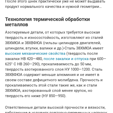
После этого шнек практически уже не может выдавать
продукт нормального качества и нужной геометрии…
Технология термической обработки
металлов
Азотируемые детали, от которых требуется высокая
твердость и износостойкость, изготовляют из сталей
38ХМЮА и 38ХВФЮА (гильзы цилиндров двигателей,
шпиндели, втулки, валики и др.)-Сталь 38ХМЮА имеет
высокие механические свойства
(твердость после
закалки НВ 420—480,
после закалки и отпуска
при 600—
625° С НВ 260—290), прокаливаемость до 50 мм,
твердость азотированного слоя НУ 1000—1200. Сталь
38ХВФЮА содержит меньше алюминия и не имеет в
своем составе дефицитного молибдена. Прочность и
прокаливаемость этой стали такие же, как и стали
38ХМЮА; азотированный слой менее хрупок, но
твердость его ниже (НУ 850—950).
Ответственные детали высокой прочности и вязкости,
работающие в условиях повторно-переменных нагрузок