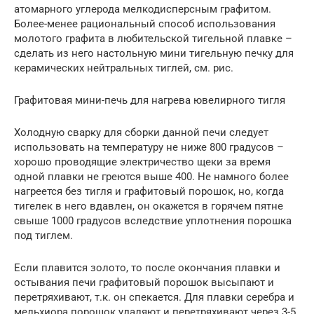
атомарного углерода мелкодисперсным графитом.
Более-менее рациональный способ использования
молотого графита в любительской тигельной плавке –
сделать из него настольную мини тигельную печку для
керамических нейтральных тиглей, см. рис.
Графитовая мини-печь для нагрева ювелирного тигля
Холодную сварку для сборки данной печи следует
использовать на температуру не ниже 800 градусов –
хорошо проводящие электричество щеки за время
одной плавки не греются выше 400. Не намного более
нагреется без тигля и графитовый порошок, но, когда
тигелек в него вдавлен, он окажется в горячем пятне
свыше 1000 градусов вследствие уплотнения порошка
под тиглем.
Если плавится золото, то после окончания плавки и
остывания печи графитовый порошок высыпают и
перетряхивают, т.к. он спекается. Для плавки серебра и
мельхиора порошок удаляют и перетряхивают через 3-5