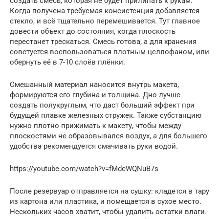
создать смесь, которая не будет прилипать к рукам.
Когда получена требуемая консистенция добавляется
стекло, и всё тщательно перемешивается. Тут главное
довести объект до состояния, когда плоскость
перестанет трескаться. Смесь готова, а для хранения
советуется воспользоваться плотным целлофаном, или
обернуть её в 7-10 слоёв плёнки.
Смешанный материал наносится внутрь макета,
формируются его глубина и толщина. Дно лучше
создать полукруглым, что даст больший эффект при
будущей плавке железных стружек. Также субстанцию
нужно плотно прижимать к макету, чтобы между
плоскостями не образовывался воздух, а для большего
удобства рекомендуется смачивать руки водой.
https://youtube.com/watch?v=fMdcWQNuB7s
После резервуар отправляется на сушку: кладется в тару
из картона или пластика, и помещается в сухое место.
Нескольких часов хватит, чтобы удалить остатки влаги.