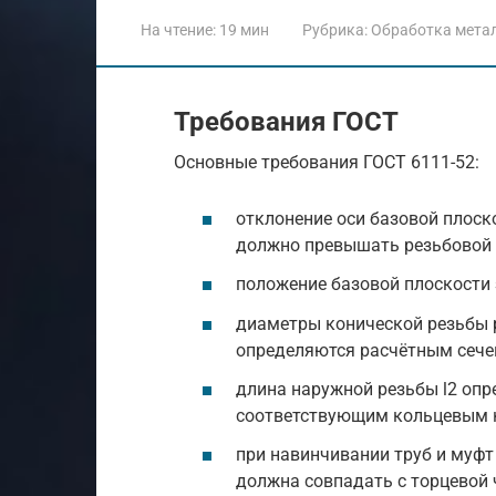
На чтение:
19 мин
Рубрика:
Обработка мета
Требования ГОСТ
Основные требования ГОСТ 6111-52:
отклонение оси базовой плоск
должно превышать резьбовой 
положение базовой плоскости 
диаметры конической резьбы р
определяются расчётным сече
длина наружной резьбы l2 опр
соответствующим кольцевым к
при навинчивании труб и муф
должна совпадать с торцевой