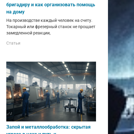
бригадиру и как организовать помощь
на дому
1
d
T
H
На производстве каждый человек на счету.
Токарный или фрезерный станок не прощает
9
6,135
0,753
замедленной реакции,
Статьи
6
8,480
0,753
14
10,997
1,129
97
14,416
1,129
21
17,813
1,451
66
23,128
1,451
94
29,059
1,767
51
37,784
1,767
20
43,853
1,767
Запой и металлообработка: скрытая