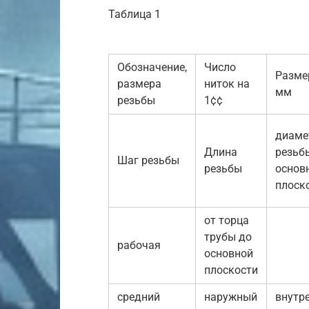
Таблица 1
Обозначение,
Число
Разме
размера
ниток на
мм
резьбы
1¢¢
диаме
Длина
резьб
Шаг резьбы
резьбы
основ
плоск
от торца
трубы до
рабочая
основной
плоскости
средний
наружный
внутр