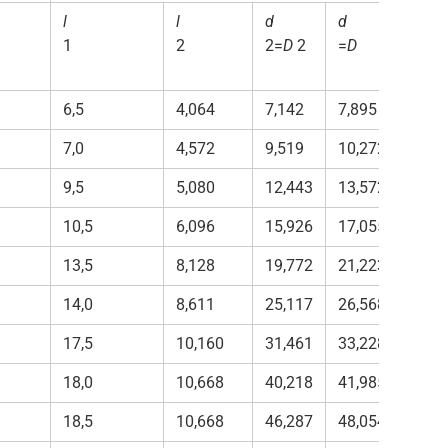
l
l
d
d
d
1
2
2=
D
2
=
D
1=
D
6,5
4,064
7,142
7,895
6,38
7,0
4,572
9,519
10,272
8,76
9,5
5,080
12,443
13,572
11,3
10,5
6,096
15,926
17,055
14,7
13,5
8,128
19,772
21,223
18,3
14,0
8,611
25,117
26,568
23,6
17,5
10,160
31,461
33,228
29,6
18,0
10,668
40,218
41,985
38,4
18,5
10,668
46,287
48,054
44,5