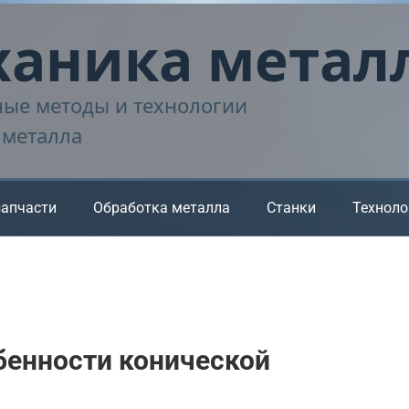
аника метал
ые методы и технологии
 металла
запчасти
Обработка металла
Станки
Техноло
бенности конической