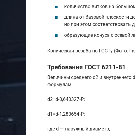
количество витков на большом
длина от базовой плоскости д
но при этом соответствовать 
образующие конуса с осевой л
Коническая резьба по ГОСТу (Фото: Inst
Требования ГОСТ 6211-81
Величины среднего d2 и внутреннего
формулам:
d2=d-0,640327•P;
d1=d-1,280654•P;
где d — наружный диаметр;