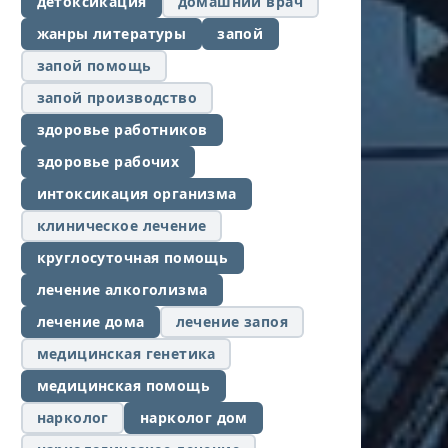
детоксикация
домашний врач
жанры литературы
запой
запой помощь
запой производство
здоровье работников
здоровье рабочих
интоксикация организма
клиническое лечение
круглосуточная помощь
лечение алкоголизма
лечение дома
лечение запоя
медицинская генетика
медицинская помощь
нарколог
нарколог дом