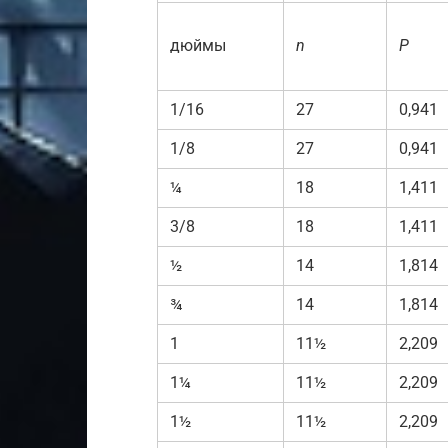
дюймы
n
Р
1/16
27
0,941
1/8
27
0,941
¼
18
1,411
3/8
18
1,411
½
14
1,814
¾
14
1,814
1
11½
2,209
1¼
11½
2,209
1½
11½
2,209