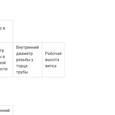
р в
Внутренний
тр
диаметр
Рабочая
ы в
резьбы у
высота
ной
торца
витка
ости
трубы
енний