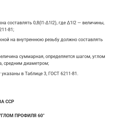
а составлять 0,8(l1-Δ1l2), где Δ1l2 — величины,
211-81;
жной на внутреннюю резьбу должно составлять
еличина суммарная, определяется шагом, углом
а, средним диаметром;
указаны в Таблице 3, ГОСТ 6211-81.
А ССР
УГЛОМ ПРОФИЛЯ 60°