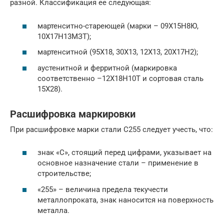
разной. Классификация ее следующая:
мартенситно-стареющей (марки – 09Х15Н8Ю,
10Х17Н13МЗТ);
мартенситной (95Х18, 30Х13, 12Х13, 20Х17Н2);
аустенитной и ферритной (маркировка
соответственно –12Х18Н10Т и сортовая сталь
15Х28).
Расшифровка маркировки
При расшифровке марки стали С255 следует учесть, что:
знак «С», стоящий перед цифрами, указывает на
основное назначение стали – применение в
строительстве;
«255» – величина предела текучести
металлопроката, знак наносится на поверхность
металла.