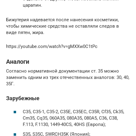
царапин.
Бижутерия надевается после нанесения косметики,
чтобы химические средства не оставляли следов в
виде пятен, жира.
https://youtube.com/watch?v=gMXXw0C1tPc
Аналоги
Согласно нормативной документации ст. 35 можно
заменить одним из трех отечественных аналогов: 30, 40,
35Г.
Зарубежные
C35, C35-1, C35-2, C35E, C35EC, C35R, Cf35, Ck35,
Cm35, Cq35, 060A35, 080A35, 080A5, C36, C38,
F.113, F.1130, 1449-40CS, 40HS (Европа);
S35, S35C, SWRCH35K (Япония);