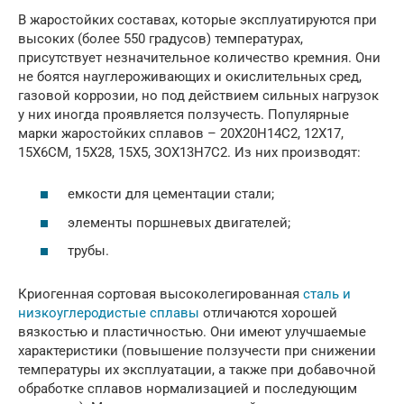
В жаростойких составах, которые эксплуатируются при
высоких (более 550 градусов) температурах,
присутствует незначительное количество кремния. Они
не боятся науглероживающих и окислительных сред,
газовой коррозии, но под действием сильных нагрузок
у них иногда проявляется ползучесть. Популярные
марки жаростойких сплавов – 20Х20Н14С2, 12Х17,
15Х6СМ, 15Х28, 15Х5, ЗОХ13Н7С2. Из них производят:
емкости для цементации стали;
элементы поршневых двигателей;
трубы.
Криогенная сортовая высоколегированная
сталь и
низкоуглеродистые сплавы
отличаются хорошей
вязкостью и пластичностью. Они имеют улучшаемые
характеристики (повышение ползучести при снижении
температуры их эксплуатации, а также при добавочной
обработке сплавов нормализацией и последующим