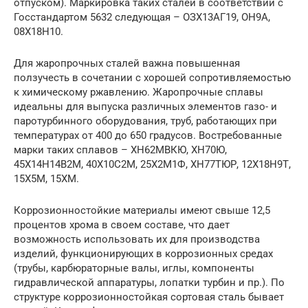
отпуском). Маркировка таких сталей в соответствии с
Госстандартом 5632 следующая – ОЗХ13АГ19, ОН9А,
08Х18Н10.
Для жаропрочных сталей важна повышенная
ползучесть в сочетании с хорошей сопротивляемостью
к химическому ржавлению. Жаропрочные сплавы
идеальны для выпуска различных элементов газо- и
паротурбинного оборудования, труб, работающих при
температурах от 400 до 650 градусов. Востребованные
марки таких сплавов – ХН62МВКЮ, ХН70Ю,
45Х14Н14В2М, 40Х10С2М, 25Х2М1Ф, ХН77ТЮР, 12Х18Н9Т,
15Х5М, 15ХМ.
Коррозионностойкие материалы имеют свыше 12,5
процентов хрома в своем составе, что дает
возможность использовать их для производства
изделий, функционирующих в коррозионных средах
(трубы, карбюраторные валы, иглы, компоненты
гидравлической аппаратуры, лопатки турбин и пр.). По
структуре коррозионностойкая сортовая сталь бывает