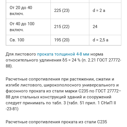
От 20 до 40
225 (23)
d = 2 a
включ.
От 40 до 100
215 (22)
24
включ.
Св. 100
195 (20)
d = 2,5 a
Для листового
проката толщиной 4-8 мм
норма
относительного удлинения δ5 = 24 % (п. 2.21 ГОСТ 27772-
88).
Расчетные сопротивления при растяжении, сжатии и
изгибе листового, широкополосного универсального и
фасонного проката из стали марки С235 по ГОСТ 27772–
88 для стальных конструкций зданий и сооружений
следует принимать по табл. 3 (табл. 51 прил. 1 СНиП II
-23-81)
Расчетные сопротивления проката из стали С235