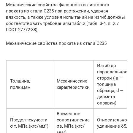
Механические свойства фасонного и листового
проката из стали С235 при растяжении, ударная
вязкость, а также условия испытаний на изгиб должны
соответствовать требованиям табл.2 (табл. 3-4, п. 2.7
ГОСТ 27772-88).
Механические свойства проката из стали С235
Изгиб до
параллельности
сторон ( а —
Толщина,
Механические
толщина
полки,мм
характеристики
образца, d —
диаметр
оправки)
Временное
Предел текучести
сопротивление
Относительное
σ т, МПа (кгс/мм²)
σв, МПа (кгс/
удлинение δ5, %
мм²)