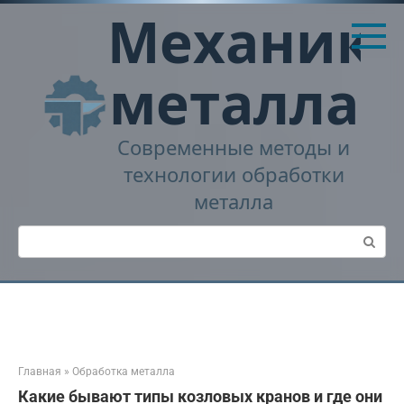
Перейти
Механика
к
контенту
металла
Современные методы и
технологии обработки
металла
Поиск:
Главная
»
Обработка металла
Какие бывают типы козловых кранов и где они