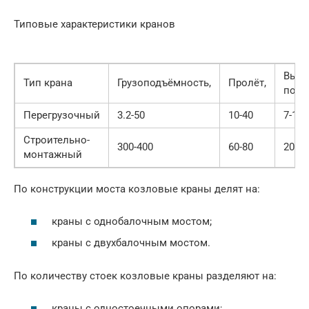
Типовые характеристики кранов
Высо
Тип крана
Грузоподъёмность,
Пролёт,
подъ
Перегрузочный
3.2-50
10-40
7-16
Строительно-
300-400
60-80
20-30
монтажный
По конструкции моста козловые краны делят на:
краны с однобалочным мостом;
краны с двухбалочным мостом.
По количеству стоек козловые краны разделяют на:
краны с одностоечными опорами;