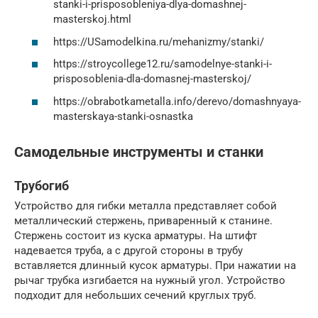
stanki-i-prisposobleniya-dlya-domashnej-
masterskoj.html
https://USamodelkina.ru/mehanizmy/stanki/
https://stroycollege12.ru/samodelnye-stanki-i-
prisposoblenia-dla-domasnej-masterskoj/
https://obrabotkametalla.info/derevo/domashnyaya-
masterskaya-stanki-osnastka
Самодельные инструменты и станки
Трубогиб
Устройство для гибки металла представляет собой
металлический стержень, приваренный к станине.
Стержень состоит из куска арматуры. На штифт
надевается труба, а с другой стороны в трубу
вставляется длинный кусок арматуры. При нажатии на
рычаг трубка изгибается на нужный угол. Устройство
подходит для небольших сечений круглых труб.