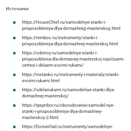
Источники
https://HouseChief.ru/samodelnye-stanki-i-
prisposobleniya-dlya-domashnejj-masterskojj.html
https://remboo.ru/instrumenty/stanki-i-
prisposobleniya-dlya-domashnej-masterskoj.html
https://odstroy.ru/samodelnye-stanki-i-
prisposoblenia-dla-domasnej-masterskoj-ispolzuem-
certezi-i-delaem-svoimi-rukami/
https://instanko.ru/instrumenty-i-materialy/stanki-
svoimi-rukami.html
https://sdelairukami.ru/samodelnye-stanki-dlya-
domashnej-masterskoj/
https://tpspribor.ru/oborudovanie/samodel-nye-
stanki-i-prisposobleniya-dlya-domashney-
masterskoy-2.html
https://DomaVlad.ru/instrumenty/samodelnye-