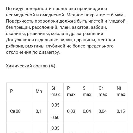
По виду поверхности проволока производится
неомедненой и омедненой. Медное покрытие — 6 мкм.
Поверхность проволоки должна быть чистой и гладкой,
без трещин, расслоений, плен, закатов, забоин,
окалины, ржавчины, масла и др. загрязнений.
Допускаются отдельные риски, царапины, местная
рябизна, вмятины глубиной не более предельного
отклонения по диаметру.
Химический состав (%)
Si
P
S
Cr
Ni
P
Mn
max
max
max
max
max
0,35
Св08
0,1
—
0,03
0,04
0,04
0,15
0,60
0,35