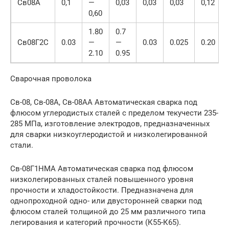
Св08А
0,1
—
0,03
0,03
0,03
0,12
0,60
1.80
0.7
Св08Г2С
0.03
—
—
0.03
0.025
0.20
2.10
0.95
Сварочная проволока
Св-08, Св-08А, Св-08АА Автоматическая сварка под
флюсом углеродистых сталей с пределом текучести 235-
285 МПа, изготовление электродов, предназначенных
для сварки низкоуглеродистой и низколегированной
стали.
Св-08Г1НМА Автоматическая сварка под флюсом
низколегированных сталей повышенного уровня
прочности и хладостойкости. Предназначена для
однопроходной одно- или двусторонней сварки под
флюсом сталей толщиной до 25 мм различного типа
легирования и категорий прочности (К55-К65).