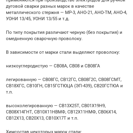
применяются при производстве электродов для ручной
дуговой сварки разных марок в качестве
металлического стержня — МР-3, АНО-21, АНО-ТМ, АНО-4,
УОНИ 13/45, УОНИ 13/55 и т.д.
По типу покрытия различают черную (без покрытия) и
омедненную сварочную проволоку.
В зависимости от марки стали выделяют проволоку:
низкоуглеродистую — СВ08А, СВ08 и СВ08ГА
легированную — СВ08ГС, СВ12ГС, СВ08Г2С, СВ08ГСМТ,
СВ18ХГС, СВ10ГН, СВ15ГСТЮЦА (ЭП-439), СВ20ГСТЮА и
т.п.
высоколегированную — СВ13Х25Т, СВ01Х19Н9,
СВ08Х14ГНТ, СВ10Х11НВМФ, СВ12Х11НМФ, СВ06Х14,
СВ12Х13, СВ20Х13, СВ10Х17Т и т.п.
Химсостав некоторых марок стали: