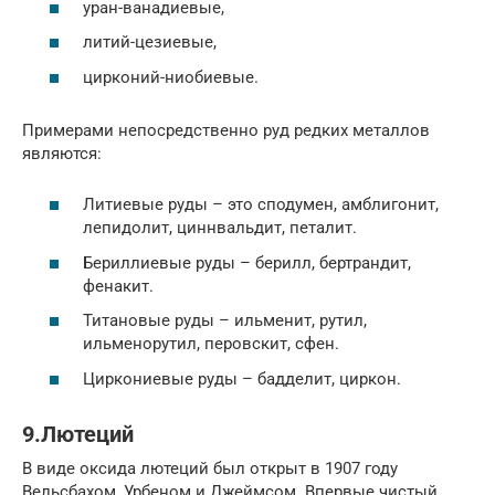
уран-ванадиевые,
литий-цезиевые,
цирконий-ниобиевые.
Примерами непосредственно руд редких металлов
являются:
Литиевые руды – это сподумен, амблигонит,
лепидолит, циннвальдит, петалит.
Бериллиевые руды – берилл, бертрандит,
фенакит.
Титановые руды – ильменит, рутил,
ильменорутил, перовскит, сфен.
Циркониевые руды – бадделит, циркон.
9.Лютеций
В виде оксида лютеций был открыт в 1907 году
Вельсбахом, Урбеном и Джеймсом. Впервые чистый