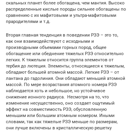
скальных планет более обогащена, чем мантия. Высоко
распределенные кислые породы сильнее обогащены по
сравнению с их мафитовыми и ультра-мафитовыми
прародителями и т.д.
Вторая главная тенденция в поведении РЗЭ – это то,
как они взаимодействуют с исходными и
производными объемами горных пород, общее
обогащение или обеднение тяжелых РЗЭ относительно
легких. К тяжелым относится группа элементов от
тербия до лютеция. Элементы, относящиеся к тяжелым,
обладают большей атомной массой. Легкие РЗЭ – от
лантана до гадолиния. Они обладают меньшей атомной
массой. По мере возрастания атомного номера РЗЭ
наблюдается хоть и небольшое, но устойчивое
снижение ионного радиуса. Несмотря на то, что
изменение несущественно, оно создает ощутимый
эффект на совместимость РЗЭ, обусловленную
меньшим или большим атомным номером. Иными
словами, так как тяжелые РЗЭ меньше по размерам,
они лучше включены в кристаллическую решетку