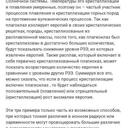
Солнечной системы. Температуры его кристаллизации
и плавления умеренные, поэтому он – частый участник
процессов плавления и кристаллизации горных пород
на протяжении вулканических процессов. Так как
плагоклаз изолирует европий в своих кристаллических
решетках, породы, кристаллизованые из
расплавленной массы, после того, как плагиоклаз был
кристаллизован в достаточно больших количествах,
будут показывать снижение уровня РЗЭ, из которых
извлечен европий. Также расплав, который включает в
себя первично кристаллизованный плагиоказ, может
показать возрастающее количество европия в
сравнении с уровнем других РЗЭ. Суммируя все это,
можно сказать, что если в процесс кристаллизации
включен плагиоклаз , то будет наблюдаться
положительный (плавление) или отрицательный
(кристаллизация) рост аномалии европия.
Эти три примера только часть из возможных способов,
при которых тонкие различия в ионном радиусе или
заряженности могут провоцировать большие различия