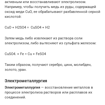
активным или восстанавливают электролизом.
Например, чтобы получить медь из руды, содержащей
оксид меди СuО, ее обрабатывают разбавленной серной
кислотой:
СuО + Н2SО4 = СuSO4 + Н2
Затем медь либо извлекают из раствора соли
электролизом, либо вытесняют из сульфата железом:
СuSO4. + Fе = Сu + FеSO4
Таким образом, получают серебро, цинк, молибден,
золото, уран.
Электрометаллургия
Электрометаллургия
— восстановление металлов в
процессе электролиза растворов или расплавов их
соединений.