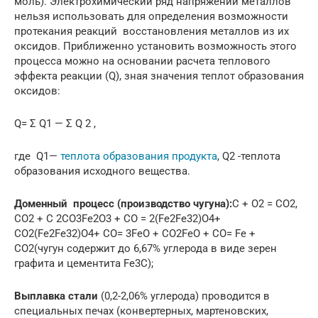
моль). Электрохимический ряд напряжений металлов
нельзя использовать для определения возможности
протекания реакций восстановления металлов из их
оксидов. Приближенно установить возможность этого
процесса можно на основании расчета теплового
эффекта реакции (Q), зная значения теплот образования
оксидов:
Q= Σ Q1 — Σ Q 2 ,
где Q1—
теплота образования продукта
, Q2 -теплота
образования исходного вещества.
Доменный процесс (производство чугуна):
C + O2 = CO2,
CO2 + C 2CO3Fe2O3 + CO = 2(Fe2Fe32)O4+
CO2(Fe2Fe32)O4+ CO= 3FeO + CO2FeO + CO= Fe +
CO2(чугун содержит до 6,67% углерода в виде зерен
графита и цементита Fe3C);
Выплавка стали
(0,2-2,06% углерода) проводится в
специальных печах (конвертерных, мартеновских,