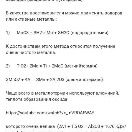
В качестве восстановителя можно применять водород
или активные металлы:
1) МоO3 + ЗН2 = Мо + ЗН2O (водородотермия)
К достоинствам этого метода относится получение
очень чистого металла.
2) TiO2+ 2Мg = Тi + 2МgO (магнийтермия)
ЗМnO2 + 4Аl = ЗМn + 2Аl2O3 (алюминотермия)
Чаще всего в металлотермии используют алюминий,
теплота образования оксида
https://youtube.com/watch?v=_-nVROAFWAY
которого очень велика (2А1 + 1,5 O2 = Аl2O3 + 1676 кДж/