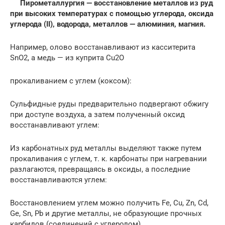
Пирометаллургия — восстановление металлов из руд
при высоких температурах с помощью углерода, оксида
углерода (II), водорода, металлов — алюминия, магния.
Например, олово восстанавливают из касситерита
SnО2, а медь — из куприта Cu2O
прокаливанием с углем (коксом):
Сульфидные руды предварительно подвергают обжигу
при доступе воздуха, а затем полученный оксид
восстанавливают углем:
Из карбонатных руд металлы выделяют также путем
прокаливания с углем, т. к. карбонаты при нагревании
разлагаются, превращаясь в оксиды, а последние
восстанавливаются углем:
Восстановлением углем можно получить Fе, Сu, Zn, Сd,
Ge, Sn, Рb и другие металлы, не образующие прочных
карбидов (соединений с углеродом).