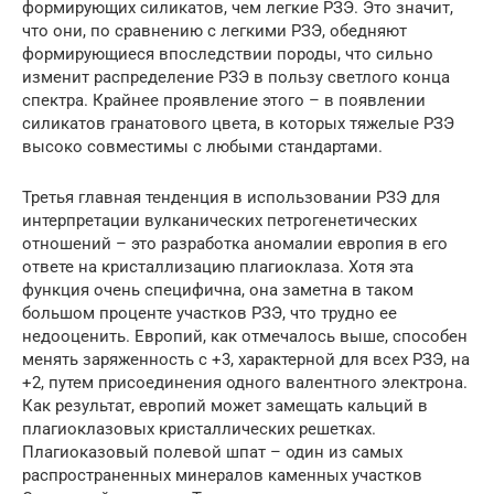
формирующих силикатов, чем легкие РЗЭ. Это значит,
что они, по сравнению с легкими РЗЭ, обедняют
формирующиеся впоследствии породы, что сильно
изменит распределение РЗЭ в пользу светлого конца
спектра. Крайнее проявление этого – в появлении
силикатов гранатового цвета, в которых тяжелые РЗЭ
высоко совместимы с любыми стандартами.
Третья главная тенденция в использовании РЗЭ для
интерпретации вулканических петрогенетических
отношений – это разработка аномалии европия в его
ответе на кристаллизацию плагиоклаза. Хотя эта
функция очень специфична, она заметна в таком
большом проценте участков РЗЭ, что трудно ее
недооценить. Европий, как отмечалось выше, способен
менять заряженность с +3, характерной для всех РЗЭ, на
+2, путем присоединения одного валентного электрона.
Как результат, европий может замещать кальций в
плагиоклазовых кристаллических решетках.
Плагиоказовый полевой шпат – один из самых
распространенных минералов каменных участков