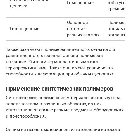
Гомоцепные
либо углер
цепочки
кремнием.
Основной
Полимеры 
Гетероцепные
остов из
полиамиды
разных атомов.
этиленглик
Также различают полимеры линейного, сетчатого и
разветвленного строения. Основа полимеров
позволяет быть им термопластичными или
термореактивными. Также они имеют различия по
способности к деформации при обычных условиях.
Применение синтетических полимеров
Синтетические полимерные материалы используются
человечеством в различных областях, из них
изготавливают самые разные предметы, оборудования
и приспособления.
Одним из первых материалов, изготовление которого