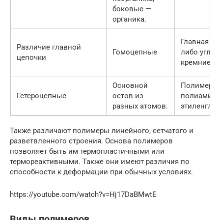
боковые —
органика.
Главная це
Различие главной
Гомоцепные
либо углер
цепочки
кремнием.
Основной
Полимеры
Гетероцепные
остов из
полиамиды
разных атомов.
этиленглик
Также различают полимеры линейного, сетчатого и
разветвленного строения. Основа полимеров
позволяет быть им термопластичными или
термореактивными. Также они имеют различия по
способности к деформации при обычных условиях.
https://youtube.com/watch?v=Hj17DaBMwtE
Виды полимеров