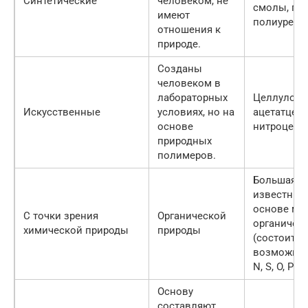
Синтетические
человеком, не
смолы, по
имеют
полиуретан
отношения к
природе.
Созданы
человеком в
лабораторных
Целлулоид
Искусственные
условиях, но на
ацетатцел
основе
нитроцелл
природных
полимеров.
Большая ча
известных
основе мо
С точки зрения
Органической
органичес
химической природы
природы
(состоит и
возможно 
N, S, O, P и
Основу
составляют