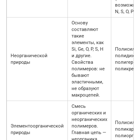
возможно 
N, S, O, P и
Основу
составляют
такие
элементы, как
Si, Ge, O, P, S, H
Полисилан
Неорганической
и другие.
полидихло
природы
Свойства
полигерма
полимеров: не
поликремн
бывают
эластичными,
не образуют
макроцепей.
Смесь
органических и
неорганических
Полисилок
Элементоорганической
полимеров.
поликарбо
природы
Главная цепь —
полиорган
неорганика,