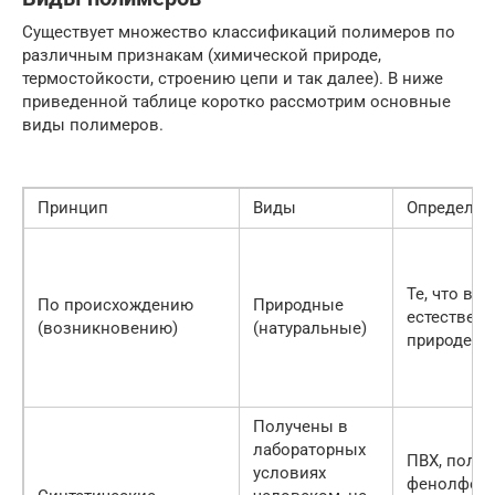
Существует множество классификаций полимеров по
различным признакам (химической природе,
термостойкости, строению цепи и так далее). В ниже
приведенной таблице коротко рассмотрим основные
виды полимеров.
Принцип
Виды
Определен
Те, что вс
По происхождению
Природные
естественн
(возникновению)
(натуральные)
природе. 
Получены в
лабораторных
ПВХ, полиэ
условиях
фенолфор