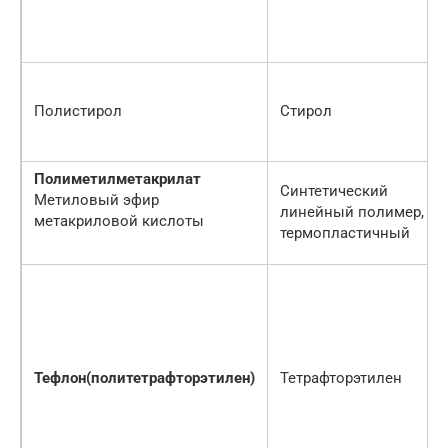
Полистирол
Стирол
Полиметилметакрилат
Синтетический
Метиловый эфир
линейный полимер,
метакриловой кислоты
термопластичный
Тефлон
(политетрафторэтилен)
Тетрафторэтилен