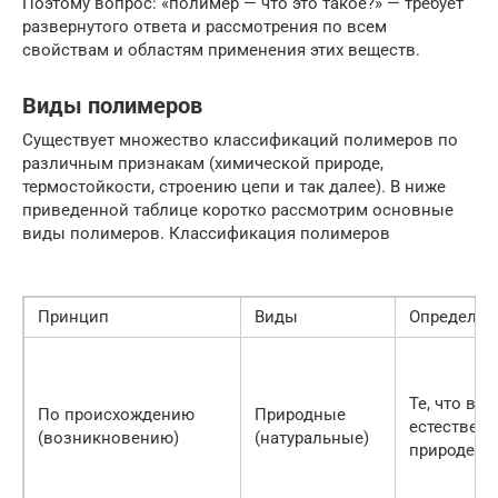
Поэтому вопрос: «полимер — что это такое?» — требует
развернутого ответа и рассмотрения по всем
свойствам и областям применения этих веществ.
Виды полимеров
Существует множество классификаций полимеров по
различным признакам (химической природе,
термостойкости, строению цепи и так далее). В ниже
приведенной таблице коротко рассмотрим основные
виды полимеров. Классификация полимеров
Принцип
Виды
Определен
Те, что вс
По происхождению
Природные
естественн
(возникновению)
(натуральные)
природе. 