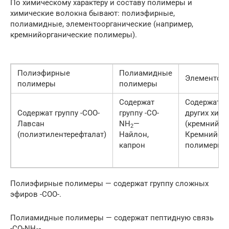
По химическому характеру и составу полимеры и
химические волокна бывают: полиэфирные,
полиамидные, элементоорганические (например,
кремнийорганические полимеры).
Полиэфирные
Полиамидные
Элементоор
полимеры
полимеры
Содержат
Содержат а
Содержат группу -СОО-
группу -СО-
других хим.
Лавсан
NH
—
(кремний и д
2
(полиэтилентерефталат)
Найлон,
Кремнийорг
капрон
полимеры
Полиэфирные полимеры — содержат группу сложных
эфиров -СОО-.
Полиамидные полимеры — содержат пептидную связь
-СО-NH
-.