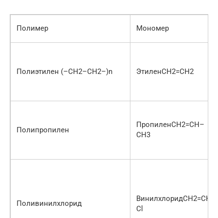
Полимер
Мономер
Полиэтилен (–СН2–СН2–)n
ЭтиленСН2=СН2
ПропиленСН2=СН–
Полипропилен
СН3
ВинилхлоридСН2=СН–
Поливинилхлорид
Сl