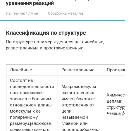
уравнения реакций
На чтение:
17 мин
Обработка металла
Классификация по структуре
По структуре полимеры делятся на: линейные,
разветвленные и пространственные.
Линейные
Разветвленные
Пространс
Состоят из
последовательности
Макромолекулы
повторяющихся
разветвленных
Химические
звеньев с большим
имеют боковые
цепями, об
отношением длины
ответвления от
структуру
молекулы к ее
цепи,
Резина,
фен
поперечному
называемой
размеру.
Целлюлоза,
главной или
полиэтилен низкого
основной
Крахмал