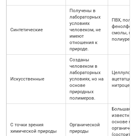
Получены в
лабораторных
ПВХ, полиэ
условиях
фенолфор
Синтетические
человеком, не
смолы, по
имеют
полиуретан
отношения к
природе.
Созданы
человеком в
лабораторных
Целлулоид
Искусственные
условиях, но на
ацетатцел
основе
нитроцелл
природных
полимеров.
Большая ча
известных
основе мо
С точки зрения
Органической
органичес
химической природы
природы
(состоит и