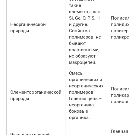
такие
элементы, как
Si, Ge, O, P, S, H
Полисилан
Неорганической
и другие.
полидихло
природы
Свойства
полигерма
полимеров: не
поликремн
бывают
эластичными,
не образуют
макроцепей.
Смесь
органических и
неорганических
Полисилок
Элементоорганической
полимеров.
поликарбо
природы
Главная цепь –
полиорган
неорганика,
боковые –
органика.
Главная це
Различие главной