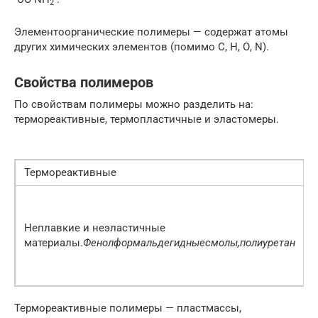
2
Элементоорганические полимеры — содержат атомы
других химических элементов (помимо С, Н, О, N).
Свойства полимеров
По свойствам полимеры можно разделить на:
термореактивные, термопластичные и эластомеры.
Термореактивные
Неплавкие и неэластичные
материалы.
Фенолформальдегидные
смолы,
полиуретан
е
Термореактивные полимеры — пластмассы,