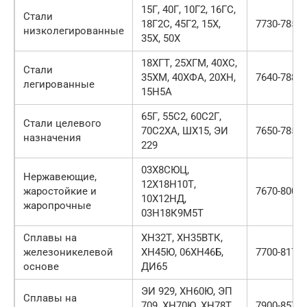
15Г, 40Г, 10Г2, 16ГС,
Стали
18Г2С, 45Г2, 15Х,
7730-7850
низколегированные
35Х, 50Х
18ХГТ, 25ХГМ, 40ХС,
Стали
35ХМ, 40ХФА, 20ХН,
7640-7880
легированные
15Н5А
65Г, 55С2, 60С2Г,
Стали целевого
70С2ХА, ШХ15, ЭИ
7650-7850
назначения
229
03Х8СЮЦ,
Нержавеющие,
12Х18Н10Т,
жаростойкие и
7670-8000
10Х12НД,
жаропрочные
03Н18К9М5Т
Сплавы на
ХН32Т, ХН35ВТК,
железоникелевой
ХН45Ю, 06ХН46Б,
7700-8170
основе
ДИ65
ЭИ 929, ХН60Ю, ЭП
Сплавы на
709, ХН70Ю, ХН78Т,
7900-8570