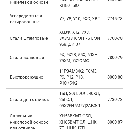
никелевой основе
ХН80ТБЮ
Углеродистые и
У7, У8, У10, 9ХС, ХВГ
7745-7850
легированные
Х6ВФ, Х12, 7Х3,
Стали штамповые
3Х3М3Ф, ЭП 761, ЭИ
7700-7800
958, ДИ 37
9Х, 9Х2В, 55Х, 60ХН,
Стали валковые
7800-7900
75ХМ, 7Х2СМФ
11Р3АМ3Ф2, Р6М3,
Быстрорежущие
Р9, Р12, Р18,
8000-8800
Р18К5Ф2
15Л, 30Л, 70Л, 40ХЛ,
Стали для отливок
25ГСЛ,
7730-7850
05Х26Н6М2Д2АБФЛ
Сплавы на
ХН58ВКМТЮБЛ,
никелевой основе
ХН65ВМТЮЛ, ЦНК
8000-8790
для отливок
7П, ЦНК 17П