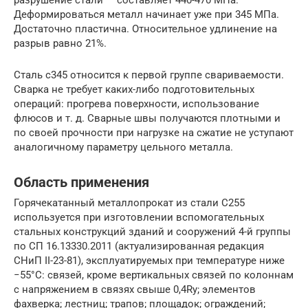
разрушение стали — составляет 440-470 МПа.
Деформироваться металл начинает уже при 345 МПа.
Достаточно пластична. Относительное удлинение на
разрыв равно 21%.
Сталь с345 относится к первой группе свариваемости.
Сварка не требует каких-либо подготовительных
операций: прогрева поверхности, использование
флюсов и т. д. Сварные швы получаются плотными и
по своей прочности при нагрузке на сжатие не уступают
аналогичному параметру цельного металла.
Область применения
Горячекатанный металлопрокат из стали С255
используется при изготовлении вспомогательных
стальных конструкций зданий и сооружений 4-й группы
по СП 16.13330.2011 (актуализированная редакция
СНиП II-23-81), эксплуатируемых при температуре ниже
−55°С: связей, кроме вертикальных связей по колоннам
с напряжением в связях свыше 0,4Ry; элементов
фахверка; лестниц; трапов; площадок; ограждений;