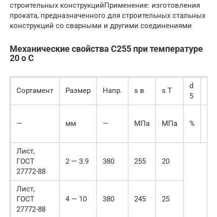
строительных конструкцийПрименение: изготовления
проката, предназначенного для строительных стальных
конструкций со сварными и другими соединениями
Механические свойства С255 при температуре
20 o С
d
Сортамент
Размер
Напр.
s в
s T
y
5
—
мм
—
МПа
МПа
%
%
Лист,
ГОСТ
2 — 3.9
380
255
20
27772-88
Лист,
ГОСТ
4 — 10
380
245
25
27772-88