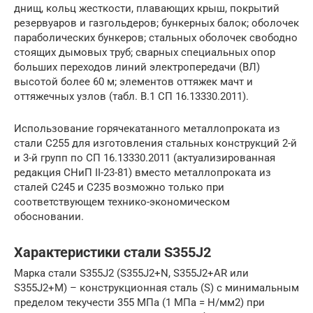
днищ, кольц жесткости, плавающих крыш, покрытий
резервуаров и газгольдеров; бункерных балок; оболочек
параболических бункеров; стальных оболочек свободно
стоящих дымовых труб; сварных специальных опор
больших переходов линий электропередачи (ВЛ)
высотой более 60 м; элементов оттяжек мачт и
оттяжечных узлов (табл. В.1 СП 16.13330.2011).
Использование горячекатанного металлопроката из
стали С255 для изготовления стальных конструкций 2-й
и 3-й групп по СП 16.13330.2011 (актуализированная
редакция СНиП II-23-81) вместо металлопроката из
сталей С245 и С235 возможно только при
соответствующем технико-экономическом
обосновании.
Характеристики стали S355J2
Марка стали S355J2 (S355J2+N, S355J2+AR или
S355J2+M) – конструкционная сталь (S) с минимальным
пределом текучести 355 МПа (1 МПа = Н/мм2) при