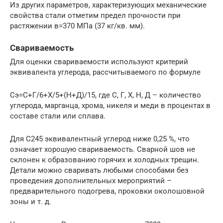
Из других параметров, характеризующих механические
свойства стали отметим предел прочности при
растяжении в=370 МПа (37 кг/кв. мм).
Свариваемость
Для оценки свариваемости используют критерий
эквивалента углерода, рассчитываемого по формуле
Сэ=С+Г/6+Х/5+(Н+Д)/15, где С, Г, Х, Н, Д – количество
углерода, марганца, хрома, никеля и меди в процентах в
составе стали или сплава.
Для С245 эквивалентный углерод ниже 0,25 %, что
означает хорошую свариваемость. Сварной шов не
склонен к образованию горячих и холодных трещин.
Детали можно сваривать любыми способами без
проведения дополнительных мероприятий –
предварительного подогрева, проковки околошовной
зоны и т. д.