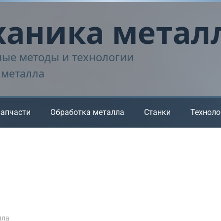
аника метал
ые методы и технологии
 металла
запчасти
Обработка металла
Станки
Техноло
лла