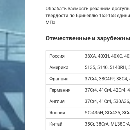
Обрабатываемость резанием доступна
твердости по Бринеллю 163-168 един
МПа.
Отечественные и зарубежные
Россия
38ХА, 40ХН, 40ХС, 40
Америка
5135, 5140, 5140RH,
Франция
37Cr4, 38C4FF, 38C4,
Германия
37Cr4, 41Cr4, 42Cr4, 
Англия
37Cr4, 41Cr4, 530A36
Япония
SCr435H, SCr435, SC
Китай
35Cr, 38CrA, ML38CrA,