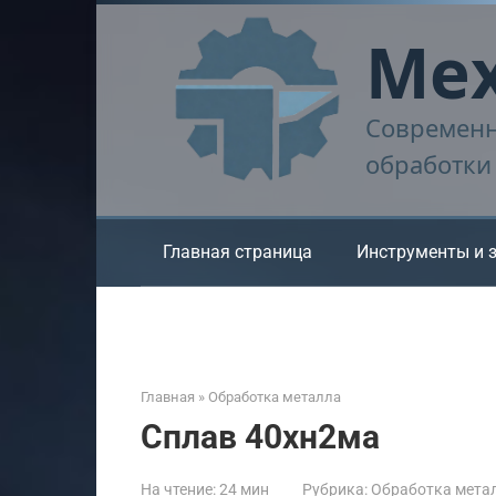
Перейти
Мех
к
контенту
Современн
обработки
Главная страница
Инструменты и 
Главная
»
Обработка металла
Сплав 40хн2ма
На чтение:
24 мин
Рубрика:
Обработка мета