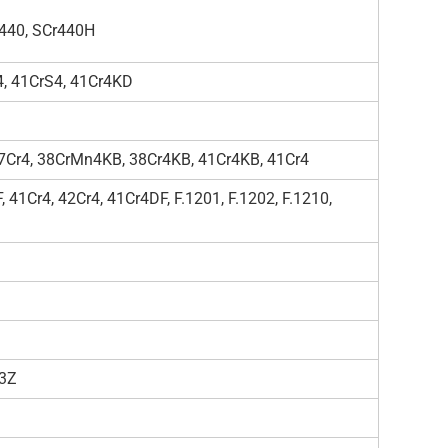
r440, SCr440H
4, 41CrS4, 41Cr4KD
7Cr4, 38CrMn4KB, 38Cr4KB, 41Cr4KB, 41Cr4
 41Cr4, 42Cr4, 41Cr4DF, F.1201, F.1202, F.1210,
r3Z