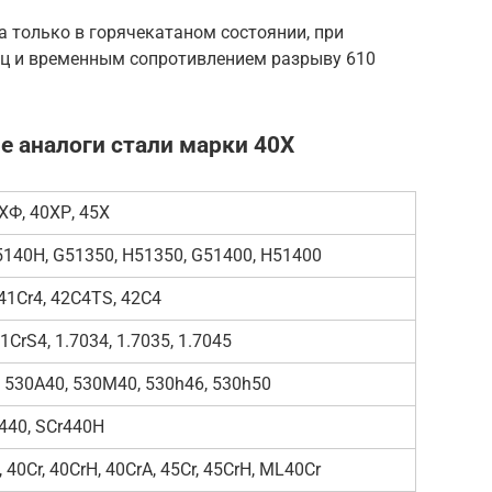
 только в горячекатаном состоянии, при
иц и временным сопротивлением разрыву 610
 аналоги стали марки 40Х
ХФ, 40ХР, 45Х
 5140H, G51350, H51350, G51400, H51400
 41Cr4, 42C4TS, 42C4
41CrS4, 1.7034, 1.7035, 1.7045
, 530A40, 530M40, 530h46, 530h50
r440, SCr440H
 40Cr, 40CrH, 40CrA, 45Cr, 45CrH, ML40Cr