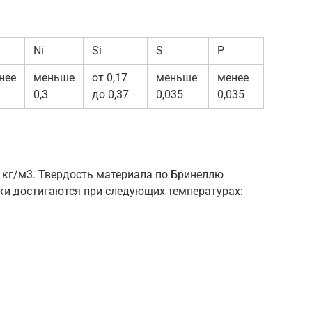
Ni
Si
S
P
нее
меньше
от 0,17
меньше
менее
0,3
до 0,37
0,035
0,035
 кг/м3. Твердость материала по Бринеллю
ки достигаются при следующих температурах: