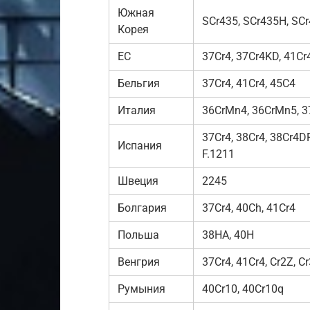
Южная
SCr435, SCr435H, SC
Корея
ЕС
37Cr4, 37Cr4KD, 41Cr
Бельгия
37Cr4, 41Cr4, 45C4
Италия
36CrMn4, 36CrMn5, 3
37Cr4, 38Cr4, 38Cr4DF,
Испания
F.1211
Швеция
2245
Болгария
37Cr4, 40Ch, 41Cr4
Польша
38HA, 40H
Венгрия
37Cr4, 41Cr4, Cr2Z, C
Румыния
40Cr10, 40Cr10q