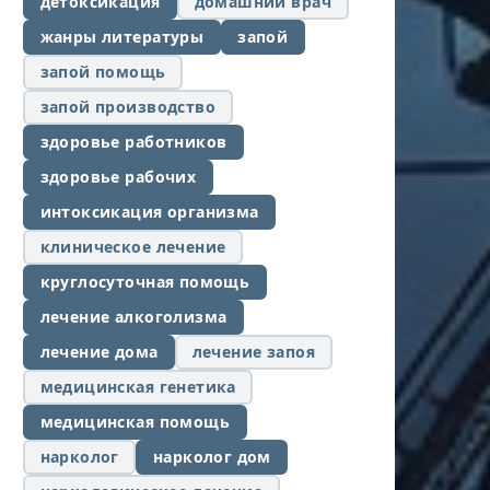
детоксикация
домашний врач
жанры литературы
запой
запой помощь
запой производство
здоровье работников
здоровье рабочих
интоксикация организма
клиническое лечение
круглосуточная помощь
лечение алкоголизма
лечение дома
лечение запоя
медицинская генетика
медицинская помощь
нарколог
нарколог дом