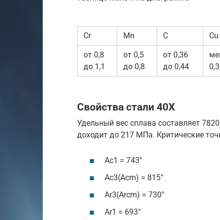
Cr
Mn
C
Cu
от 0,8
от 0,5
от 0,36
ме
до 1,1
до 0,8
до 0,44
0,3
Свойства стали 40Х
Удельный вес сплава составляет 7820
доходит до 217 МПа. Критические точ
Ac1 = 743°
Ac3(Acm) = 815°
Ar3(Arcm) = 730°
Ar1 = 693°