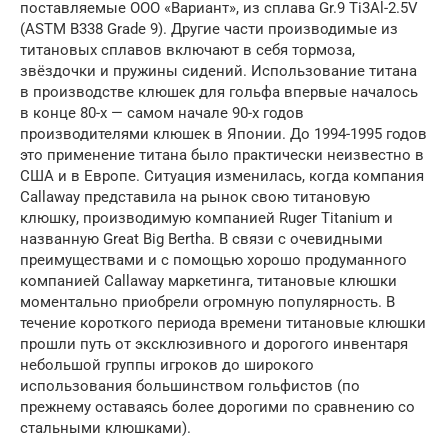
поставляемые ООО «Вариант», из сплава Gr.9 Тi3Аl-2.5V
(АSТМ B338 Grade 9). Другие части производимые из
титановых сплавов включают в себя тормоза,
звёздочки и пружины сидений. Использование титана
в производстве клюшек для гольфа впервые началось
в конце 80-х — самом начале 90-х годов
производителями клюшек в Японии. До 1994-1995 годов
это применение титана было практически неизвестно в
США и в Европе. Ситуация изменилась, когда компания
Callaway представила на рынок свою титановую
клюшку, производимую компанией Ruger Titanium и
названную Great Big Bertha. В связи с очевидными
преимуществами и с помощью хорошо продуманного
компанией Callaway маркетинга, титановые клюшки
моментально приобрели огромную популярность. В
течение короткого периода времени титановые клюшки
прошли путь от эксклюзивного и дорогого инвентаря
небольшой группы игроков до широкого
использования большинством гольфистов (по
прежнему оставаясь более дорогими по сравнению со
стальными клюшками).