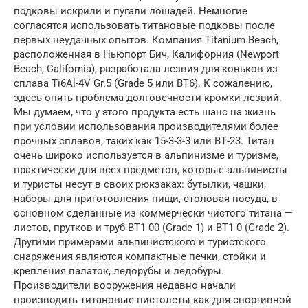
подковы искрили и пугали лошадей. Немногие
согласятся использовать титановые подковы после
первых неудачных опытов. Компания Titanium Beach,
расположенная в Ньюпорт Бич, Калифорния (Newport
Beach, Саlifornia), разработала лезвия для коньков из
сплава Тi6Аl-4V Gr.5 (Grade 5 или ВТ6). К сожалению,
здесь опять проблема долговечности кромки лезвий.
Мы думаем, что у этого продукта есть шанс на жизнь
при условии использования производителями более
прочных сплавов, таких как 15-3-3-3 или ВТ-23. Титан
очень широко используется в альпинизме и туризме,
практически для всех предметов, которые альпинисты
и туристы несут в своих рюкзаках: бутылки, чашки,
наборы для приготовления пищи, столовая посуда, в
основном сделанные из коммерчески чистого титана —
листов, прутков и труб ВТ1-00 (Grade 1) и ВТ1-0 (Grade 2).
Другими примерами альпинистского и туристского
снаряжения являются компактные печки, стойки и
крепления палаток, ледорубы и ледобуры.
Производители вооружения недавно начали
производить титановые пистолеты как для спортивной