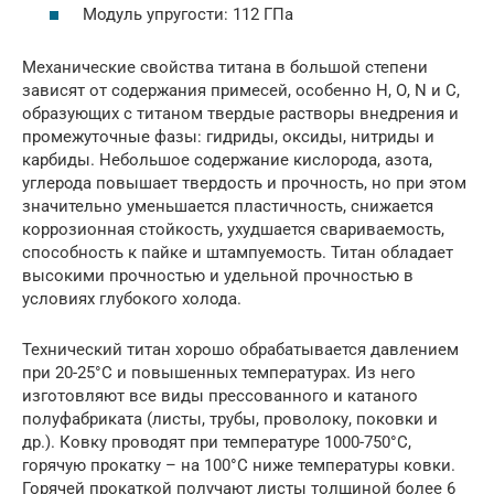
Модуль упругости: 112 ГПа
Механические свойства титана в большой степени
зависят от содержания примесей, особенно Н, О, N и С,
образующих с титаном твердые растворы внедрения и
промежуточные фазы: гидриды, оксиды, нитриды и
карбиды. Небольшое содержание кислорода, азота,
углерода повышает твердость и прочность, но при этом
значительно уменьшается пластичность, снижается
коррозионная стойкость, ухудшается свариваемость,
способность к пайке и штампуемость. Титан обладает
высокими прочностью и удельной прочностью в
условиях глубокого холода.
Технический титан хорошо обрабатывается давлением
при 20-25°С и повышенных температурах. Из него
изготовляют все виды прессованного и катаного
полуфабриката (листы, трубы, проволоку, поковки и
др.). Ковку проводят при температуре 1000-750°С,
горячую прокатку – на 100°С ниже температуры ковки.
Горячей прокаткой получают листы толщиной более 6