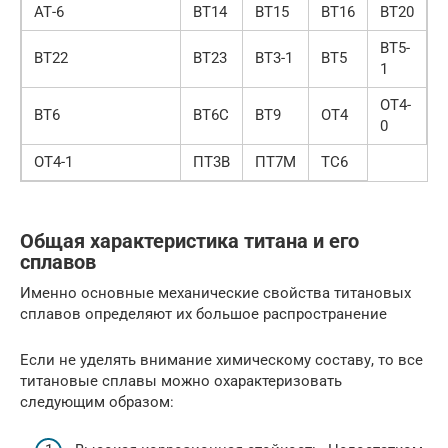
АТ-6
ВТ14
ВТ15
ВТ16
ВТ20
ВТ5-
ВТ22
ВТ23
ВТ3-1
ВТ5
1
ОТ4-
ВТ6
ВТ6С
ВТ9
ОТ4
0
ОТ4-1
ПТ3В
ПТ7М
ТС6
Общая характеристика титана и его
сплавов
Именно основные механические свойства титановых
сплавов определяют их большое распространение
Если не уделять внимание химическому составу, то все
титановые сплавы можно охарактеризовать
следующим образом: