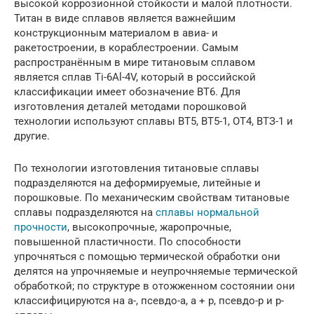
высокой коррозионной стойкости и малой плотности.
Титан в виде сплавов является важнейшим
конструкционным материалом в авиа- и
ракетостроении, в кораблестроении. Самым
распространённым в мире титановым сплавом
является сплав Ti-6Al-4V, который в российской
классификации имеет обозначение ВТ6. Для
изготовления деталей методами порошковой
технологии используют сплавы ВТ5, ВТ5-1, ОТ4, ВТЗ-1 и
другие.
По технологии изготовления титановые сплавы
подразделяются на деформируемые, литейные и
порошковые. По механическим свойствам титановые
сплавы подразделяются на
сплавы нормальной
прочности
, высокопрочные, жаропрочные,
повышенной пластичности. По способности
упрочняться с помощью термической обработки они
делятся на упрочняемые и неупрочняемые термической
обработкой; по структуре в отожженном состоянии они
классифицируются на а-, псевдо-а, а + р, псевдо-р и р-