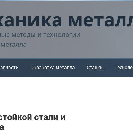
аника метал
ые методы и технологии
 металла
запчасти
Обработка металла
Станки
Техноло
тойкой стали и
а