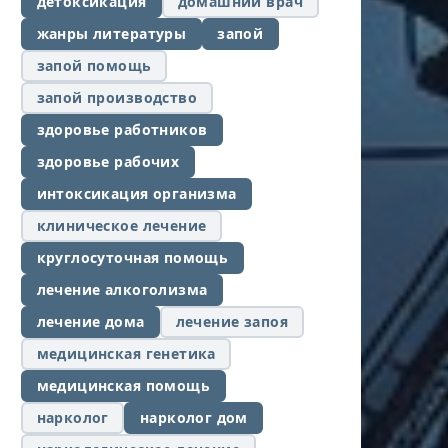
детоксикация
домашний врач
жанры литературы
запой
запой помощь
запой производство
здоровье работников
здоровье рабочих
интоксикация организма
клиническое лечение
круглосуточная помощь
лечение алкоголизма
лечение дома
лечение запоя
медицинская генетика
медицинская помощь
нарколог
нарколог дом