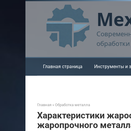
Перейти
Мех
к
контенту
Современн
обработки
Главная страница
Инструменты и 
Главная
»
Обработка металла
Характеристики жарос
жаропрочного металл