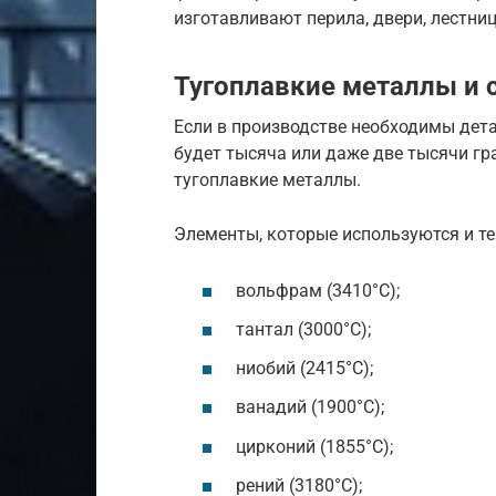
изготавливают перила, двери, лестни
Тугоплавкие металлы и 
Если в производстве необходимы дет
будет тысяча или даже две тысячи гр
тугоплавкие металлы.
Элементы, которые используются и те
вольфрам (3410°С);
тантал (3000°С);
ниобий (2415°С);
ванадий (1900°С);
цирконий (1855°С);
рений (3180°С);