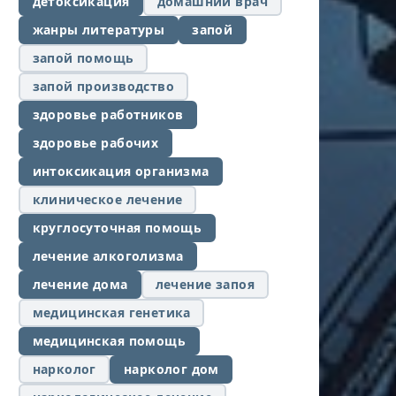
детоксикация
домашний врач
жанры литературы
запой
запой помощь
запой производство
здоровье работников
здоровье рабочих
интоксикация организма
клиническое лечение
круглосуточная помощь
лечение алкоголизма
лечение дома
лечение запоя
медицинская генетика
медицинская помощь
нарколог
нарколог дом