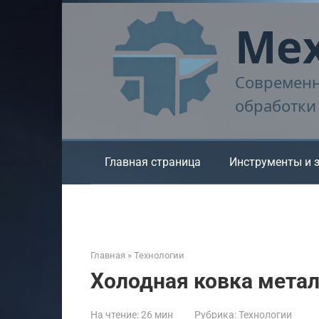
Перейти
Мех
к
контенту
Современн
обработки
Главная страница
Инструменты и 
Главная
»
Технологии
Холодная ковка мета
На чтение:
26 мин
Рубрика:
Технологии