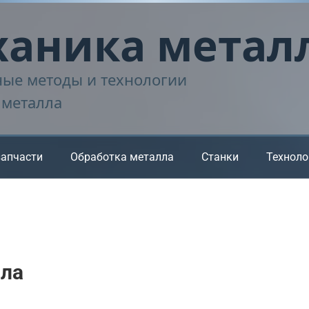
аника метал
ые методы и технологии
 металла
запчасти
Обработка металла
Станки
Техноло
лла