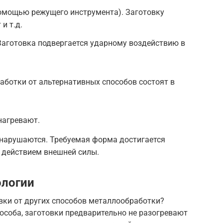
омощью режущего инструмента). Заготовку
и т.д.
Заготовка подвергается ударному воздействию в
аботки от альтернативных способов состоят в
нагревают.
е нарушаются. Требуемая форма достигается
 действием внешней силы.
ологии
вки от других способов металлообработки?
способа, заготовки предварительно не разогревают