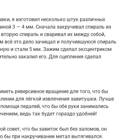
авки, я изготовил несколько штук различных
щиной 3 — 4 мм. Сначала закручивал спираль из
 вторую спираль и сваривал их между собой,
ом всё это дело зачищал и получившуюся спираль
нную и стали 5 мм. Зажим сделал эксцентриком
тельно закалил его. Для сцепления сделал
иметь реверсивное вращение для того, что бы
влении для лёгкой извлечения завитушки. Лучше
 помощи педалей, что бы обе руки занимались
ечением, ведь так будет гораздо удобней!
й совет, что бы завиток был без заломов, он
то бы при накручивании метал вытягивался.