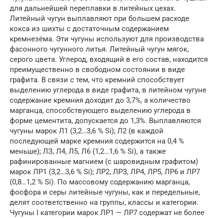
для дальнейшей переплавки в литейных цехах.
Литейный чугун выплавляют при большем расходе
кокса из шихты с достаточным содержанием
кремнезёма. Эти чугуны используют для производства
фасонного чугунного литья. Литейный чугун мягок,
серого цвета. Углерод, входящий в его состав, находится
преимущественно в свободном состоянии в виде
графита. В связи с тем, что кремний способствует
выделению углерода в виде графита, в литейном чугуне
содержание кремния доходит до 3,7%, а количество
марганца, способствующего выделению углерода в
форме цементита, допускается до 1,3%. Выплавляются
чугуны марок Л1 (3,2…3,6 % Si); Л2 (в каждой
последующей марке кремния содержится на 0,4 %
меньше); ЛЗ, Л4, Л5, Л6 (1,2…1,6 % Si), а также
рафинированные магнием (с шаровидным графитом)
марок ЛР1 (3,2…3,6 % Si); ЛР2, ЛРЗ, ЛР4, ЛР5, ЛР6 и ЛР7
(0,8…1,2 % Si). По массовому содержанию марганца,
фосфора и серы литейные чугуны, как и передельные,
делят соответственно на группы, классы и категории.
Чугуны I ка­тегории марок ЛР1 — ЛР7 содержат не более