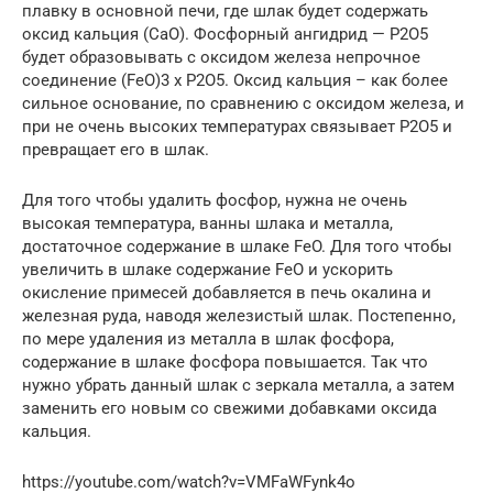
плавку в основной печи, где шлак будет содержать
оксид кальция (CaO). Фосфорный ангидрид — P2O5
будет образовывать с оксидом железа непрочное
соединение (FeO)3 x P2O5. Оксид кальция – как более
сильное основание, по сравнению с оксидом железа, и
при не очень высоких температурах связывает P2O5 и
превращает его в шлак.
Для того чтобы удалить фосфор, нужна не очень
высокая температура, ванны шлака и металла,
достаточное содержание в шлаке FeO. Для того чтобы
увеличить в шлаке содержание FeO и ускорить
окисление примесей добавляется в печь окалина и
железная руда, наводя железистый шлак. Постепенно,
по мере удаления из металла в шлак фосфора,
содержание в шлаке фосфора повышается. Так что
нужно убрать данный шлак с зеркала металла, а затем
заменить его новым со свежими добавками оксида
кальция.
https://youtube.com/watch?v=VMFaWFynk4o