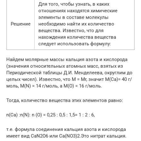
Для того, чтобы узнать, в каких
отношениях находятся химические
элементы в составе молекулы
Решение
необходимо найти их количество
вещества. Известно, что для
нахождения количества вещества
следует использовать формулу:
Найдем молярные массы кальция азота и кислорода
(значения относительных атомных масс, взятых из
Периодической таблицы Д.И. Менделеева, округлим до
целых чисел). Известно, что M = Mr, значит M(Ca)= 40 г/
моль, М(N) = 14 г/моль, а М(О) = 16 г/моль.
Тогда, количество вещества этих элементов равно:
n(Ca) :n(N): n (O) = 0,25 : 0,5 : 1,5= 1 : 2 : 6,
т.е. формула соединения кальция азота и кислорода
имеет вид CaN2O6 или Ca(NO3)2.Это нитрат кальция.