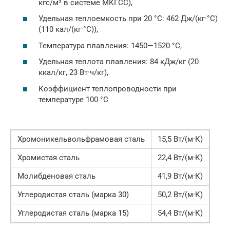
кгс/м³ в системе МКГСС),
Удельная теплоемкость при 20 °C: 462 Дж/(кг·°C)
(110 кал/(кг·°C)),
Температура плавления: 1450—1520 °C,
Удельная теплота плавления: 84 кДж/кг (20
ккал/кг, 23 Вт·ч/кг),
Коэффициент теплопроводности при
температуре 100 °C
Хромоникельвольфрамовая сталь
15,5 Вт/(м·К)
Хромистая сталь
22,4 Вт/(м·К)
Молибденовая сталь
41,9 Вт/(м·К)
Углеродистая сталь (марка 30)
50,2 Вт/(м·К)
Углеродистая сталь (марка 15)
54,4 Вт/(м·К)