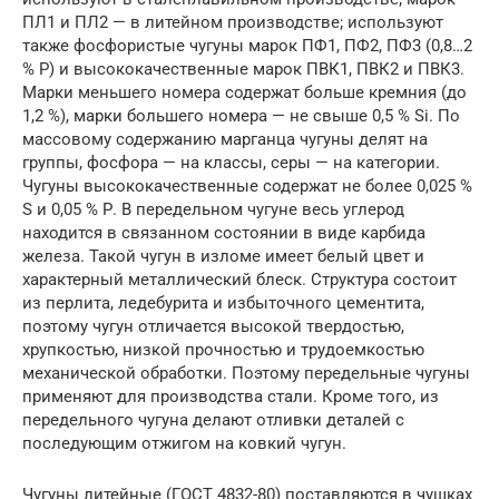
ПЛ1 и ПЛ2 — в литейном производстве; используют
также фосфористые чугуны марок ПФ1, ПФ2, ПФ3 (0,8…2
% Р) и высококачественные марок ПВК1, ПВК2 и ПВК3.
Марки меньшего номера содержат больше кремния (до
1,2 %), марки большего номера — не свыше 0,5 % Si. По
массовому содержанию марганца чугуны делят на
группы, фосфора — на классы, серы — на категории.
Чугуны высококачественные содержат не более 0,025 %
S и 0,05 % Р. В передельном чугуне весь углерод
находится в связанном состоянии в виде карбида
железа. Такой чугун в изломе имеет белый цвет и
характерный металлический блеск. Структура состоит
из перлита, ледебурита и избыточного цементита,
поэтому чугун отличается высокой твердостью,
хрупкостью, низкой прочностью и трудоемкостью
механической обработки. Поэтому передельные чугуны
применяют для производства стали. Кроме того, из
передельного чугуна делают отливки деталей с
последующим отжигом на ковкий чугун.
Чугуны литейные (ГОСТ 4832-80) поставляются в чушках