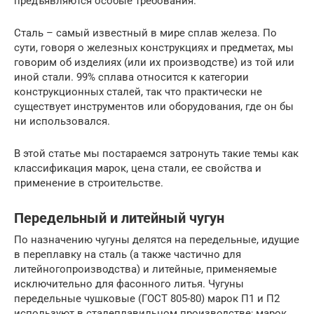
предъявляются особые требования.
Сталь – самый известный в мире сплав железа. По
сути, говоря о железных конструкциях и предметах, мы
говорим об изделиях (или их производстве) из той или
иной стали. 99% сплава относится к категории
конструкционных сталей, так что практически не
существует инструментов или оборудования, где он бы
ни использовался.
В этой статье мы постараемся затронуть такие темы как
классификация марок, цена стали, ее свойства и
применение в строительстве.
Передельный и литейный чугун
По назначению чугуны делятся на передельные, идущие
в переплавку на сталь (а также частично для
литейногопроизводства) и литейные, применяемые
исключительно для фасонного литья. Чугуны
передельные чушковые (ГОСТ 805-80) марок П1 и П2
используют в сталеплавильном производстве; марок