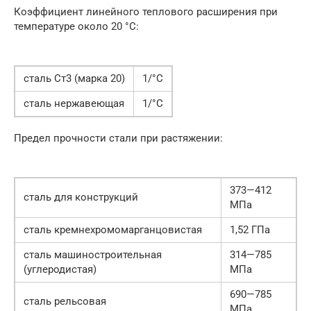
Коэффициент линейного теплового расширения при
температуре около 20 °C:
сталь Ст3 (марка 20)
1/°C
сталь нержавеющая
1/°C
Предел прочности стали при растяжении:
373—412
сталь для конструкций
МПа
сталь кремнехромомарганцовистая
1,52 ГПа
сталь машиностроительная
314—785
(углеродистая)
МПа
690—785
сталь рельсовая
МПа