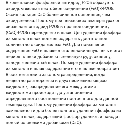
В ходе плавки фосфорный ангидрид Р2О5 образует с
оксидом железа нестойкое соединение (FeO)3⋅Р2О5.
Оксид кальция СаО более сильное основание, чем
оксид железа. Поэтому при невысоких температурах он
связывает ангидрид Р2О5 в прочное соединение ,
(CaO)⋅Р2О5 переводя его в шлак. Для удаления фосфора
из металла шлак должен содержать достаточное
количество оксида железа FeO. Для повышения
содержания FeO в шлаке в сталеплавильную печь в этот
период плавки добавляют железную руду, окалину,
наводя железистый шлак. По мере удаления фосфора
из металла в шлак содержание его в шлаке возрастает.
В соответствии с законом распределения, когда
вещество растворяется в двух несмешивающихся
жидкостях, распределение его между этими
жидкостями происходит до установления
определенного соотношения постоянного для данной
температуры. Поэтому удаление фосфора из металла
замедляется и для более полного удаления фосфора из
металла шлак, содержащий фосфор удаляют, и наводят
новый со свежими добавками (CaO).