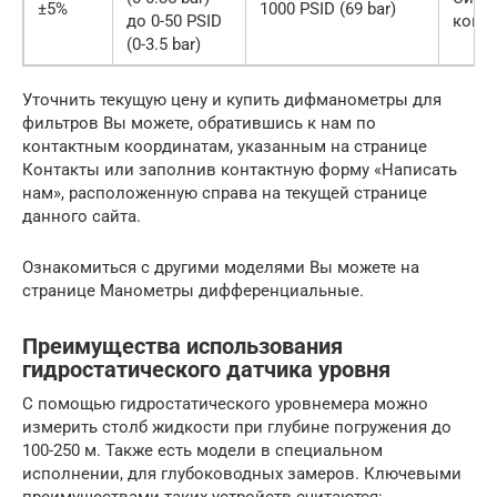
±5%
1000 PSID (69 bar)
до 0-50 PSID
конт
(0-3.5 bar)
Уточнить текущую цену и купить дифманометры для
фильтров Вы можете, обратившись к нам по
контактным координатам, указанным на странице
Контакты или заполнив контактную форму «Написать
нам», расположенную справа на текущей странице
данного сайта.
Ознакомиться с другими моделями Вы можете на
странице Манометры дифференциальные.
Преимущества использования
гидростатического датчика уровня
С помощью гидростатического уровнемера можно
измерить столб жидкости при глубине погружения до
100-250 м. Также есть модели в специальном
исполнении, для глубоководных замеров. Ключевыми
преимуществами таких устройств считаются: