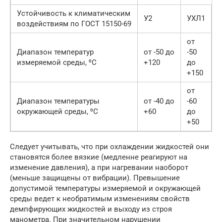
Устойчивость к климатическим
У2
УХЛ1
воздействиям по ГОСТ 15150-69
от
Диапазон температур
от -50 до
-50
измеряемой среды, ⁰С
+120
до
+150
от
Диапазон температуры
от -40 до
-60
окружающей среды, ⁰С
+60
до
+50
Следует учитывать, что при охлаждении жидкостей они
становятся более вязкие (медленне реагируют на
изменение давления), а при нагревании наоборот
(меньше защищены от вибрации). Превышение
допустимой температуры измеряемой и окружающей
среды ведет к необратимым изменениям свойств
демпфирующих жидкостей и выходу из строя
манометра. При значительном нарушении