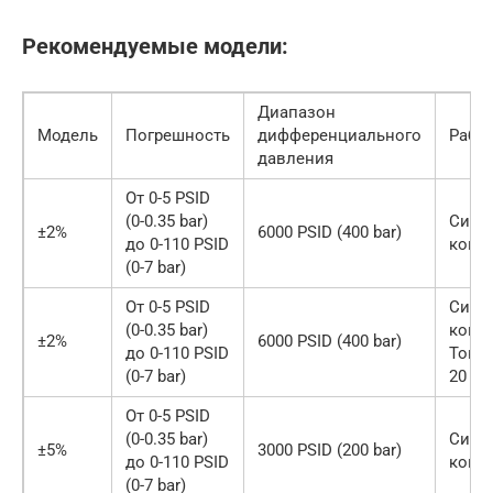
Рекомендуемые модели:
Диапазон
Модель
Погрешность
дифференциального
Рабо
давления
От 0-5 PSID
(0-0.35 bar)
Сигн
±2%
6000 PSID (400 bar)
до 0-110 PSID
конт
(0-7 bar)
От 0-5 PSID
Сигн
(0-0.35 bar)
конта
±2%
6000 PSID (400 bar)
до 0-110 PSID
Токо
(0-7 bar)
20 м
От 0-5 PSID
(0-0.35 bar)
Сигн
±5%
3000 PSID (200 bar)
до 0-110 PSID
конт
(0-7 bar)