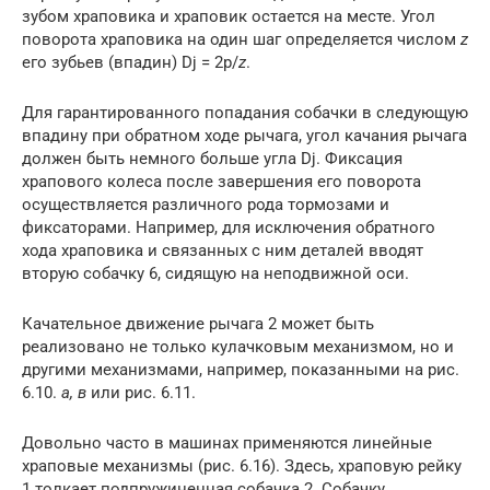
зубом храповика и храповик остается на месте. Угол
поворота храповика на один шаг определяется числом
z
его зубьев (впадин) Dj = 2p/
z
.
Для гарантированного попадания собачки в следующую
впадину при обратном ходе рычага, угол качания рычага
должен быть немного больше угла Dj. Фиксация
храпового колеса после завершения его поворота
осуществляется различного рода тормозами и
фиксаторами. Например, для исключения обратного
хода храповика и связанных с ним деталей вводят
вторую собачку 6, сидящую на неподвижной оси.
Качательное движение рычага 2 может быть
реализовано не только кулачковым механизмом, но и
другими механизмами, например, показанными на рис.
6.10.
а, в
или рис. 6.11.
Довольно часто в машинах применяются линейные
храповые механизмы (рис. 6.16). Здесь, храповую рейку
1 толкает подпружиненная собачка 2. Собачку