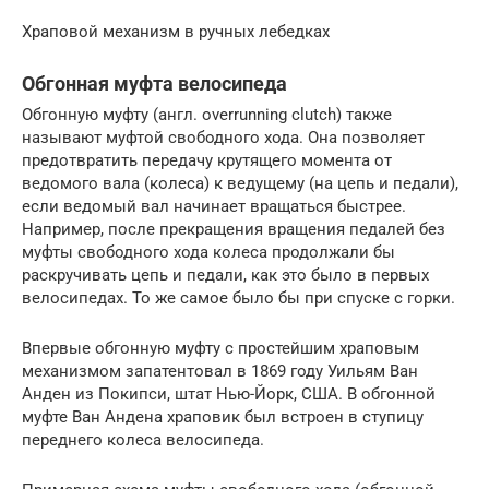
Храповой механизм в ручных лебедках
Обгонная муфта велосипеда
Обгонную муфту (англ. overrunning clutch) также
называют муфтой свободного хода. Она позволяет
предотвратить передачу крутящего момента от
ведомого вала (колеса) к ведущему (на цепь и педали),
если ведомый вал начинает вращаться быстрее.
Например, после прекращения вращения педалей без
муфты свободного хода колеса продолжали бы
раскручивать цепь и педали, как это было в первых
велосипедах. То же самое было бы при спуске с горки.
Впервые обгонную муфту с простейшим храповым
механизмом запатентовал в 1869 году Уильям Ван
Анден из Покипси, штат Нью-Йорк, США. В обгонной
муфте Ван Андена храповик был встроен в ступицу
переднего колеса велосипеда.