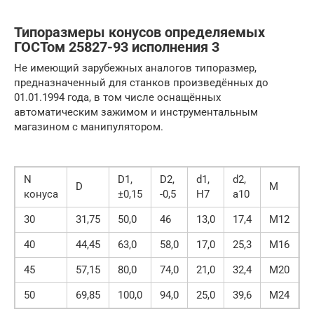
Типоразмеры конусов определяемых
ГОСТом 25827-93 исполнения 3
Не имеющий зарубежных аналогов типоразмер,
предназначенный для станков произведённых до
01.01.1994 года, в том числе оснащённых
автоматическим зажимом и инструментальным
магазином с манипулятором.
N
D1,
D2,
d1,
d2,
L
D
M
конуса
±0,15
-0,5
H7
a10
H
30
31,75
50,0
46
13,0
17,4
М12
6
40
44,45
63,0
58,0
17,0
25,3
М16
9
45
57,15
80,0
74,0
21,0
32,4
М20
1
50
69,85
100,0
94,0
25,0
39,6
М24
1