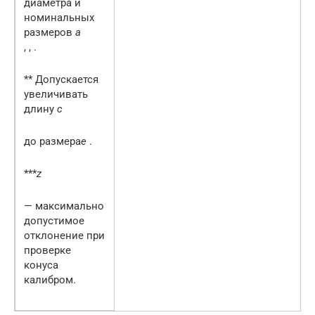
диаметра и
номинальных
размеров
а
, , .
** Допускается
увеличивать
длину
c
до размера
e
.
***
z
— максимально
допустимое
отклонение при
проверке
конуса
калибром.