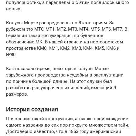
популярностью, а параллельно с этим появилось много
новых.
Конусы Морзе распределены по 8 категориям. За
рубежом это МТ0, МТ1, МТ2, МТ3, МТ4, МТ5, МТ6, МТ7. В
Германии такая же нумерация, но буквенное
обозначение МК. В нашей стране и на постсоветском
пространстве КМ0, КМ1, КМ2, КМ3, КМ4, КМ5, КМ6 и
№80.
Как показало время, некоторые конусы Морзе
зарубежного производства неудобны в эксплуатации
по причине большой длины. На этот случай был
разработан ряд укороченных изделий, имеющий 9
размеров.
История создания
Появления такой конструкции, а так же происхождение
самого названия до сих пор покрыто множеством тайн.
Достоверно известно, что в 1863 году американский