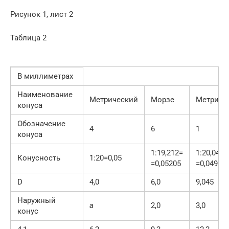
Рисунок 1, лист 2
Таблица 2
В миллиметрах
Наименование
Метрический
Морзе
Метриче
конуса
Обозначение
4
6
1
конуса
1:19,212=
1:20,047=
Конусность
1:20=0,05
=0,05205
=0,04988
D
4,0
6,0
9,045
Наружный
а
2,0
3,0
конус