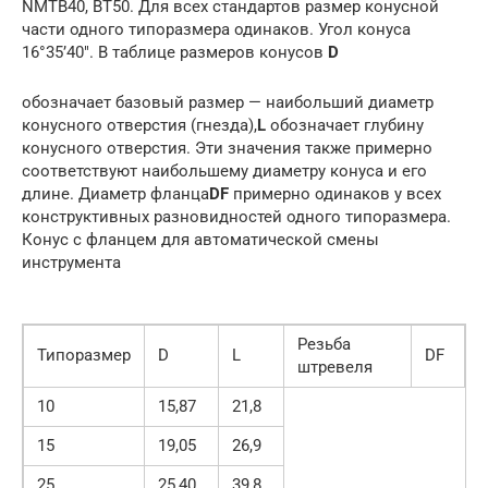
NMTB40, BT50. Для всех стандартов размер конусной
части одного типоразмера одинаков. Угол конуса
16°35’40″. В таблице размеров конусов
D
обозначает базовый размер — наибольший диаметр
конусного отверстия (гнезда),
L
обозначает глубину
конусного отверстия. Эти значения также примерно
соответствуют наибольшему диаметру конуса и его
длине. Диаметр фланца
DF
примерно одинаков у всех
конструктивных разновидностей одного типоразмера.
Конус с фланцем для автоматической смены
инструмента
Резьба
Типоразмер
D
L
DF
штревеля
10
15,87
21,8
15
19,05
26,9
25
25,40
39,8