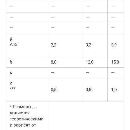
—
—
—
—
—
—
—
—
—
—
—
—
g
А13
2,2
3,2
3,9
h
8,0
12,0
15,0
p
—
—
—
z
***
0,5
0,5
1,0
* Размеры , ,
являются
теоретическими
и зависят от