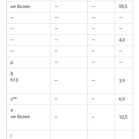
не более
—
—
59,5
—
—
—
—
—
—
—
—
—
—
—
4,0
—
—
—
—
p
—
—
—
b
h13
—
—
3,9
с**
—
—
6,5
e
не более
—
—
10,5
i