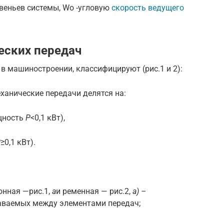
звеньев системы, Wo -угловую
скорость ведущего
еских передач
 машиностроении, класси­фицируют (рис.1 и 2):
ханические передачи делятся на:
щность
Р
<0,1 кВт),
Р
≥0,1 кВт).
онная —рис.1,
а
и ременная — рис.2,
а) –
даваемых между элементами передач;