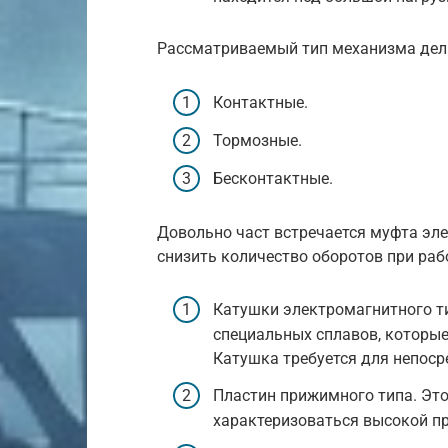
Рассматриваемый тип механизма дели
Контактные.
Тормозные.
Бесконтактные.
Довольно част встречается муфта эл
снизить количество оборотов при раб
Катушки электромагнитного ти
специальных сплавов, которы
Катушка требуется для непоср
Пластин прижимного типа. Эт
характеризоваться высокой п