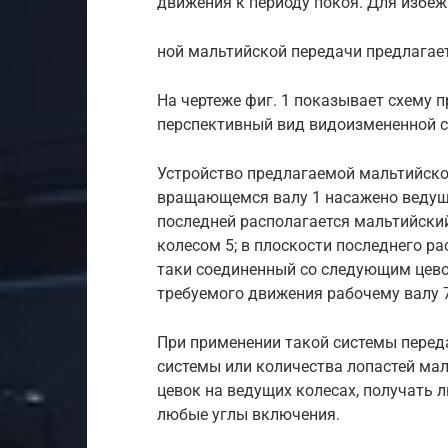
движения к периоду покоя. Для избе
ной мальтийской передачи предлагае
На чертеже фиг. 1 показывает схему п
перспективный вид видоизмененной сис
Устройство предлагаемой мальтийско
вращающемся валу 1 насажено ведущее
последней располагается мальтийски
колесом 5; в плоскости последнего ра
таки соединенный со следующим цево
требуемого движения рабочему валу 7
При применении такой системы перед
системы или количества лопастей мал
цевок на ведущих колесах, получать
любые углы включения.