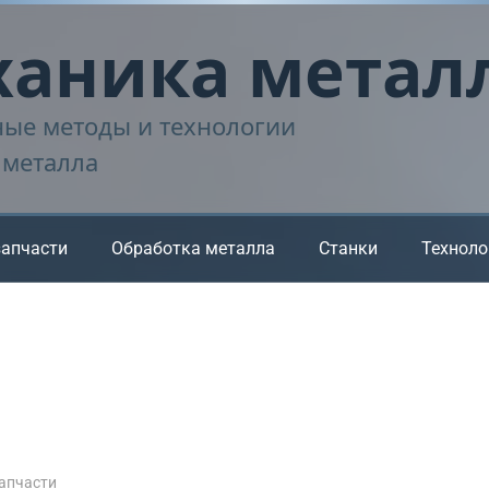
аника метал
ые методы и технологии
 металла
запчасти
Обработка металла
Станки
Техноло
апчасти