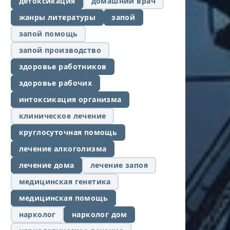
детоксикация
домашний врач
жанры литературы
запой
запой помощь
запой производство
здоровье работников
здоровье рабочих
интоксикация организма
клиническое лечение
круглосуточная помощь
лечение алкоголизма
лечение дома
лечение запоя
медицинская генетика
медицинская помощь
нарколог
нарколог дом