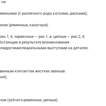
 на:
веньями (с различного рода катками, дисками);
ном (ременные, канатные).
рис.1,
б,
червячные — рис.1,
в;
цеп­ные — рис.2,
б;
ботающие в результате возникновения
илидругимиспециальными выступами на деталях.
твенным контактом жестких звеньев
ые);
ном (зубчато-ременные, цепные).