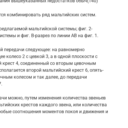
жания вышеуказанных недостатков обыч(140)
тся комбинировать ряд мальтийских систем.
редлагаемой мальтийской системы; фиг. 2-
темы и фиг. В-разрез по линии АВ на фиг. 1.
й передачи следующее: на равномерно
 колесо 2 с цевкой 3, а в одной плоскости с
й крест 4, соединенный со вторым цевочным
сполагается второй мальтийский крест 6, опять-
чным колесом и так далее, до передачи
.
ачи можно, путем изменения количества звеньев
ьтийских крестов каждого звена, или количества
 любые соотношения моментов покоя и движения и