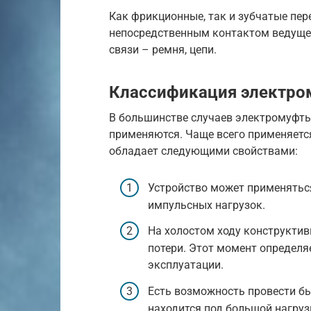
Как фрикционные, так и зубчатые пе
непосредственным контактом ведущег
связи – ремня, цепи.
Классификация электро
В большинстве случаев электромуфты
применяются. Чаще всего применяетс
обладает следующими свойствами:
Устройство может применятьс
импульсных нагрузок.
На холостом ходу конструкти
потери. Этот момент определя
эксплуатации.
Есть возможность провести бы
находится под большой нагруз