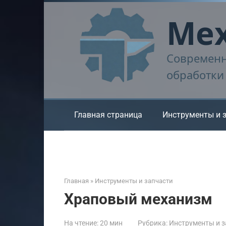
Перейти
Мех
к
контенту
Современн
обработки
Главная страница
Инструменты и 
Главная
»
Инструменты и запчасти
Храповый механизм
На чтение:
20 мин
Рубрика:
Инструменты и з