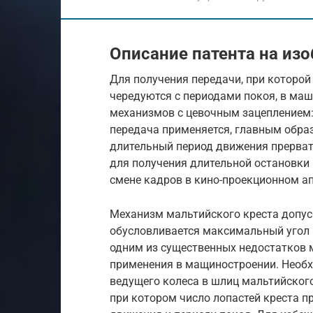
Описание патента на из
Для получения передачи, при которой
чередуются с периодами покоя, в ма
механизмов с цевочным зацеплением:
передача применяется, главным образ
длительный период движения прервать 
для получения длительной остановки 
смене кадров в кино-проекционном ап
Механизм мальтийского креста допуск
обусловливается максимальный угол в
одним из существенных недостатков 
применения в мащиностроении. Необ
ведущего колеса в шлиц мальтийского
при котором число лопастей креста п