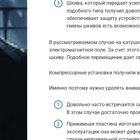
Шкива, который передает усил
подобного типа получил довол
обеспечивает защиту устройств
смены шкивов есть возможност
В рассматриваемом случае на катушку
электромагнитное поле. За счет этог
шкиву. Подобное перемещение дает св
Компрессорные установки получили 
Именно поэтому нужно уделять вним
Довольно часто встречается с
В этом случае достаточно про
Прижимная пластина изготавли
эксплуатации она может дефор
случае неправильной установк