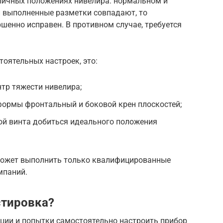
зличных положениях нивелира: нормальном и
 и выполненные разметки совпадают, то
ршенно исправен. В противном случае, требуется
тоятельных настроек, это:
тр тяжести нивелира;
формы фронтальный и боковой крен плоскостей;
ой винта добиться идеального положения
 может выполнить только квалифицированные
мпаний.
стировка?
кции и попытки самостоятельно настроить прибор