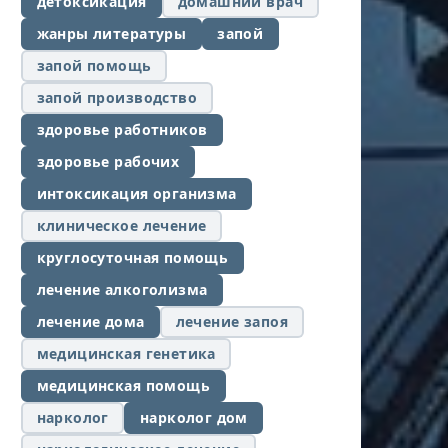
детоксикация
домашний врач
жанры литературы
запой
запой помощь
запой производство
здоровье работников
здоровье рабочих
интоксикация организма
клиническое лечение
круглосуточная помощь
лечение алкоголизма
лечение дома
лечение запоя
медицинская генетика
медицинская помощь
нарколог
нарколог дом