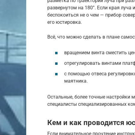
разметка по траектории луча при ра
развернутом на 180°. Если края луча
беспокоиться не о чем — прибор сове
его юстировка.
Всё, что можно сделать в плане самос
вращением винта сместить цен
отрегулировать винтами плат
с помощью отвеса регулировк
маятника.
Остальные, более точные настройки
специалисты специализированных ко
Кем и как проводится ю
Если внимательное прочтение инстру