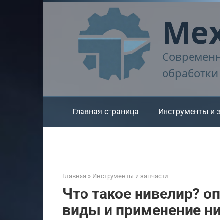
Перейти
Мех
к
контенту
Современн
обработки
Главная страница
Инструменты и 
Главная
»
Инструменты и запчасти
Что такое нивелир? оп
виды и применение н