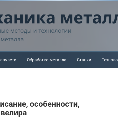
аника метал
ые методы и технологии
 металла
запчасти
Обработка металла
Станки
Техноло
исание, особенности,
ивелира