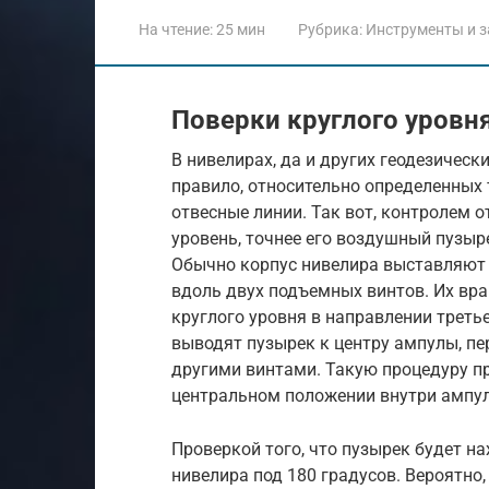
На чтение:
25 мин
Рубрика:
Инструменты и з
Поверки круглого уровн
В нивелирах, да и других геодезическ
правило, относительно определенных
отвесные линии. Так вот, контролем 
уровень, точнее его воздушный пузыр
Обычно корпус нивелира выставляют 
вдоль двух подъемных винтов. Их в
круглого уровня в направлении треть
выводят пузырек к центру ампулы, п
другими винтами. Такую процедуру пр
центральном положении внутри ампул
Проверкой того, что пузырек будет на
нивелира под 180 градусов. Вероятно,