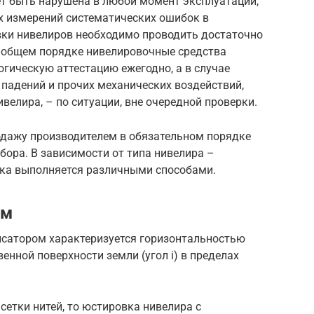
т быть нарушена в любой момент эксплуатации,
х измерений систематических ошибок в
вки нивелиров необходимо проводить достаточно
В общем порядке нивелировочные средства
гическую аттестацию ежегодно, а в случае
 падений и прочих механических воздействий,
велира, – по ситуации, вне очередной проверки.
одажу производителем в обязательном порядке
бора. В зависимости от типа нивелира –
вка выполняется различными способами.
ом
нсатором характеризуется горизонтальностью
енной поверхности земли (угол i) в пределах
сетки нитей, то юстировка нивелира с