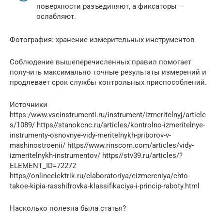
поверхности разъединяют, а фиксаторы —
ослабляют.
Фотография: хранение измерительных инструментов
Соблюдение вышеперечисленных правил помогает
получить максимально точные результаты измерений и
продлевает срок службы контрольных приспособлений.
Источники
https:/www.vseinstrumenti.ru/instrument/izmeritelnyj/article
s/1089/ https//stanokcnc.ru/articles/kontrolno-izmeritelnye-
instrumenty-osnovnye-vidy-meritelnykh-priborov-v-
mashinostroenii/ https//www.rinscom.com/articles/vidy-
izmeritelnykh-instrumentov/ https//stv39.ru/articles/?
ELEMENT_ID=72272
https//onlineelektrik.ru/elaboratoriya/eizmereniya/chto-
takoe-kipia-rasshifrovka-klassifikaciya-i-princip-raboty.html
Насколько полезна была статья?