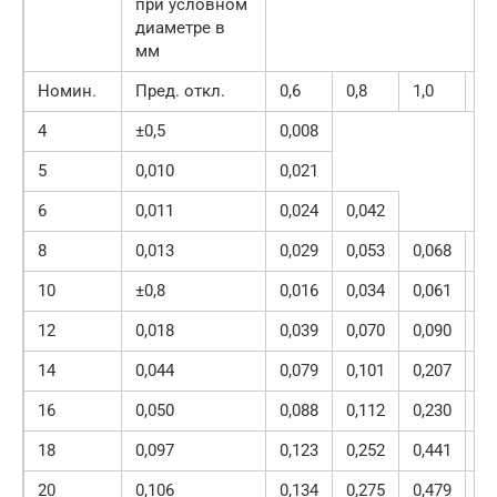
при условном
диаметре в
мм
Номин.
Пред. откл.
0,6
0,8
1,0
1,
4
±0,5
0,008
5
0,010
0,021
6
0,011
0,024
0,042
8
0,013
0,029
0,053
0,068
0,
10
±0,8
0,016
0,034
0,061
0,
12
0,018
0,039
0,070
0,090
0,
14
0,044
0,079
0,101
0,207
0,
16
0,050
0,088
0,112
0,230
0,
18
0,097
0,123
0,252
0,441
0,
20
0,106
0,134
0,275
0,479
0,