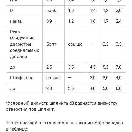
D
наиб.
1,0
1,4
1,8
2,0
2
наим.
0,9
1,2
1,6
1,7
2,4
3
Реко-
мендуемые
диаметры
Болт
свыше
—
2,5
3,5
4
соединяемых
деталей
до
2,5
3,5
4,5
5,5
7,0
9
Штифт, ось
свыше
—
2,0
3,0
4,0
5
до
2,0
3,0
4,0
5,0
6,0
8
*Условный диаметр шплинта d0 равняется диаметру
отверстия под шплинт.
Теоретический вес (для стальных шплинтов) приведен
в таблице: