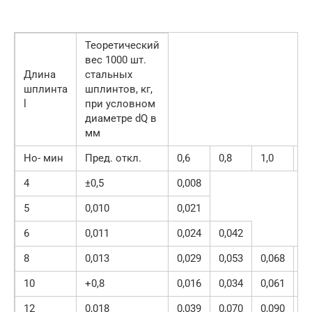
Теоретический
вес 1000 шт.
Длина
стальных
шплинта
шплинтов, кг,
l
при условном
диаметре dQ в
мм
Но- мин
Пред. откл.
0,6
0,8
1,0
1,
4
±0,5
0,008
5
0,010
0,021
6
0,011
0,024
0,042
8
0,013
0,029
0,053
0,068
0,
10
+0,8
0,016
0,034
0,061
0,
12
0,018
0,039
0,070
0,090
0,