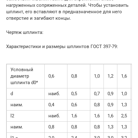
нагруженных сопряженных деталей. Чтобы установить
шплинт, его вставляют в предназначенное для него
отверстие и загибают концы.
Чертеж шплинта:
Характеристики и размеры шплинтов ГОСТ 397-79:
Условный
диаметр
0,6
0,8
1,0
1,2
1,6
2
шплинта d0*
d
наиб.
0,5
0,7
0,9
1,0
1
наим.
0,4
0,6
0,8
0,9
1,3
1
l2
наиб.
1,6
1,6
1,6
2,5
2
наим.
0,8
0,8
0,8
1,3
1,3
1
l1 =
2,0
2,4
3,0
3,0
3,2
4