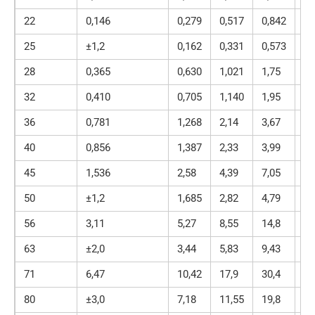
22
0,146
0,279
0,517
0,842
1,
25
±1,2
0,162
0,331
0,573
0,
28
0,365
0,630
1,021
1,75
3,
32
0,410
0,705
1,140
1,95
3,
36
0,781
1,268
2,14
3,67
5,
40
0,856
1,387
2,33
3,99
6,
45
1,536
2,58
4,39
7,05
12
50
±1,2
1,685
2,82
4,79
7,
56
3,11
5,27
8,55
14,8
25
63
±2,0
3,44
5,83
9,43
16
71
6,47
10,42
17,9
30,4
52
80
±3,0
7,18
11,55
19,8
33