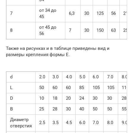
от 34 до
7
6,3
30
125
56
21
45
от 45 до
8
7
30
150
63
25,5
56
Также на рисунках и в таблице приведены вид и
размеры крепления формы E.
d
2.0
3.0
4.0
5.0
6.0
7.0
8.0
L
50
60
60
85
105
105
110
D
10
18
20
24
30
30
28
B
25
28
30
40
50
50
55
Диаметр
2.5
3.5
4.5
6.0
7.0
8.0
9.0
отверстия