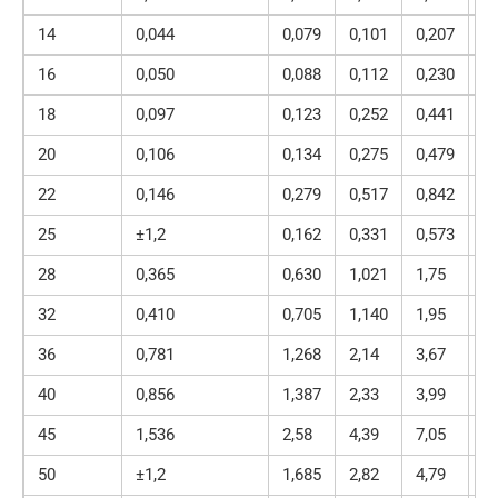
14
0,044
0,079
0,101
0,207
0,
16
0,050
0,088
0,112
0,230
0,
18
0,097
0,123
0,252
0,441
0,
20
0,106
0,134
0,275
0,479
0,
22
0,146
0,279
0,517
0,842
1,
25
±1,2
0,162
0,331
0,573
0,
28
0,365
0,630
1,021
1,75
3,
32
0,410
0,705
1,140
1,95
3,
36
0,781
1,268
2,14
3,67
5,
40
0,856
1,387
2,33
3,99
6,
45
1,536
2,58
4,39
7,05
12
50
±1,2
1,685
2,82
4,79
7,