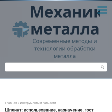
Перейти
Механика
к
контенту
металла
Современные методы и
технологии обработки
металла
Поиск:
Главная
»
Инструменты и запчасти
Шплинт: использование, назначение, гост