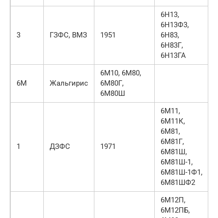
6Н13,
6Н13Ф3,
3
ГЗФС, ВМЗ
1951
6Н83,
6Н83Г,
6Н13ГА
6М10, 6М80,
6М
Жальгирис
6М80Г,
6М80Ш
6М11,
6М11К,
6М81,
6М81Г,
1
ДЗФС
1971
6М81Ш,
6М81Ш-1,
6М81Ш-1Ф1,
6М81ШФ2
6М12П,
6М12ПБ,