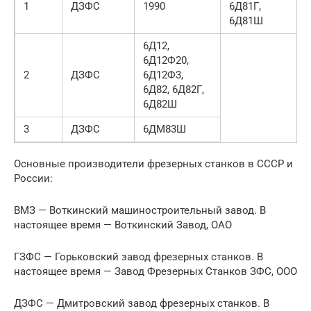
1
ДЗФС
1990
6Д81Г,
6Д81Ш
6Д12,
6Д12Ф20,
2
ДЗФС
6Д12Ф3,
6Д82, 6Д82Г,
6Д82Ш
3
ДЗФС
6ДМ83Ш
Основные производители фрезерных станков в СССР и
России:
ВМЗ — Воткинский машиностроительный завод. В
настоящее время — Воткинский Завод, ОАО
ГЗФС — Горьковский завод фрезерных станков. В
настоящее время — Завод Фрезерных Станков ЗФС, ООО
ДЗФС — Дмитровский завод фрезерных станков. В