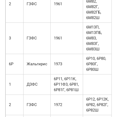
6М82,
2
ГЗФС
1961
6М82Г,
6М82ГБ,
6М82Ш
6М13П,
6М13ПБ,
3
ГЗФС
1961
6М83,
6М83Г,
6М83Ш
6Р10, 6Р80,
6Р
Жальгирис
1973
6Р80Г,
6Р80Ш
6Р11, 6Р11К,
1
ДЗФС
6Р11Ф3, 6Р81,
6Р81Г, 6Р81Ш
6Р12, 6Р12К,
2
ГЗФС
1972
6Р82, 6Р82Г,
6Р82Ш