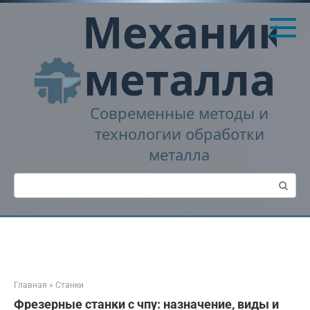
Перейти
Механика
к
контенту
металла
Современные методы и
технологии обработки
металла
Поиск:
Главная
»
Станки
Фрезерные станки с чпу: назначение, виды и