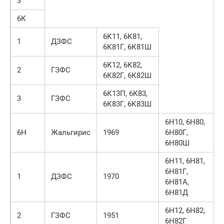
3
6К
6К11, 6К81,
1
ДЗФС
6К81Г, 6К81Ш
6К12, 6К82,
2
ГЗФС
6К82Г, 6К82Ш
6К13П, 6К83,
3
ГЗФС
6К83Г, 6К83Ш
6Н10, 6Н80,
6Н
Жальгирис
1969
6Н80Г,
6Н80Ш
6Н11, 6Н81,
6Н81Г,
1
ДЗФС
1970
6Н81А,
6Н81Д
6Н12, 6Н82,
2
ГЗФС
1951
6Н82Г