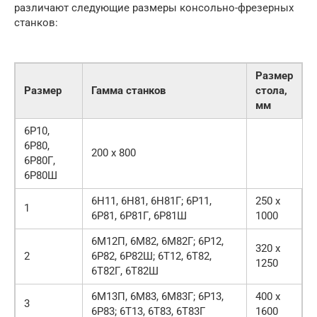
различают следующие размеры консольно-фрезерных
станков:
Размер
Размер
Гамма станков
стола,
мм
6Р10,
6Р80,
200 х 800
6Р80Г,
6Р80Ш
6Н11, 6Н81, 6Н81Г; 6Р11,
250 х
1
6Р81, 6Р81Г, 6Р81Ш
1000
6М12П, 6М82, 6М82Г; 6Р12,
320 х
2
6Р82, 6Р82Ш; 6Т12, 6Т82,
1250
6Т82Г, 6Т82Ш
6М13П, 6М83, 6М83Г; 6Р13,
400 х
3
6Р83; 6Т13, 6Т83, 6Т83Г
1600