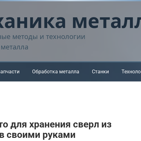
аника метал
ые методы и технологии
 металла
запчасти
Обработка металла
Станки
Техноло
то для хранения сверл из
в своими руками