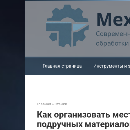
Перейти
Мех
к
контенту
Современн
обработки
Главная страница
Инструменты и 
Главная
»
Станки
Как организовать мес
подручных материало