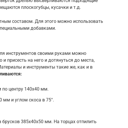
отвёрток дрелью высверливаются подходящие
ещаются плоскогубцы, кусачки и т.д.
тным составом. Для этого можно использовать
специальными добавками.
для инструментов своими руками можно
 и присесть на него и дотянуться до места,
Материалы и инструменты такие же, как и в
ливаются:
 по центру 140х40 мм.
 мм и углом скоса в 75°.
 брусков 385х40х50 мм. На торцах отпилить