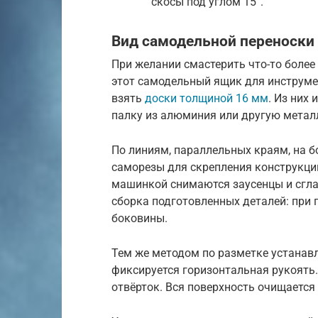
скосы под углом 15°.
Вид самодельной переноски
При желании смастерить что-то боле
этот самодельный ящик для инструме
взять
доски толщиной 16 мм
. Из них 
палку из алюминия или другую метал
По линиям, параллельных краям, на 
саморезы для скрепления конструкци
машинкой снимаются заусенцы и сгла
сборка подготовленных деталей: при 
боковины.
Тем же методом по разметке устанав
фиксируется горизонтальная рукоять
отвёрток. Вся поверхность очищается