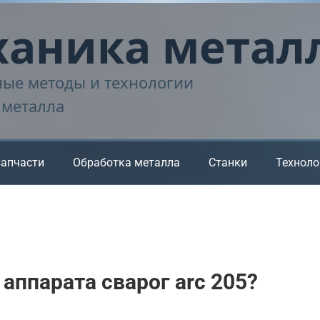
аника метал
ые методы и технологии
 металла
запчасти
Обработка металла
Станки
Техноло
аппарата сварог arc 205?