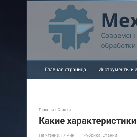
Перейти
Мех
к
контенту
Современн
обработки
Главная страница
Инструменты и 
Главная
»
Станки
Какие характеристики 
На чтение:
17 мин
Рубрика:
Станки