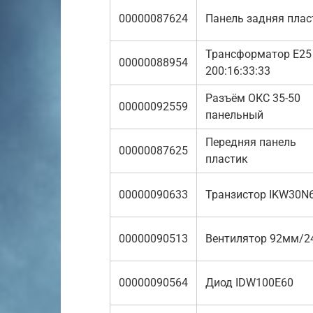
00000087624
Панель задняя плас
Трансформатор E25
00000088954
200:16:33:33
Разъём ОКС 35-50
00000092559
панельный
Передняя панель
00000087625
пластик
00000090633
Транзистор IKW30N
00000090513
Вентилятор 92мм/2
00000090564
Диод IDW100E60