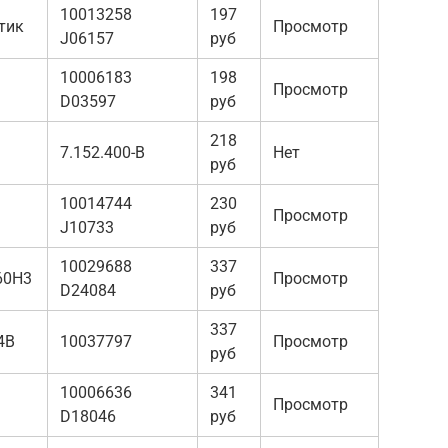
10013258
197
тик
Просмотр
J06157
руб
10006183
198
Просмотр
D03597
руб
218
7.152.400-B
Нет
руб
10014744
230
Просмотр
J10733
руб
10029688
337
60H3
Просмотр
D24084
руб
337
4В
10037797
Просмотр
руб
10006636
341
Просмотр
D18046
руб