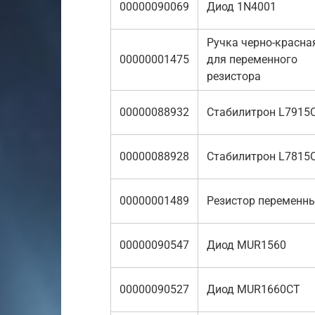
00000090069
Диод 1N4001
Ручка черно-красна
00000001475
для переменного
резистора
00000088932
Стабилитрон L7915
00000088928
Стабилитрон L7815
00000001489
Резистор переменн
00000090547
Диод MUR1560
00000090527
Диод MUR1660CT