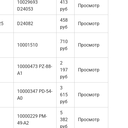
10029693
413
Просмотр
D24053
руб
458
25
D24082
Просмотр
руб
710
10001510
Просмотр
руб
2
10000473 PZ-88-
197
Просмотр
A1
руб
3
10000347 PD-54-
615
Просмотр
A0
руб
5
10000229 PM-
382
Просмотр
49-A2
руб