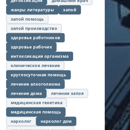
детоксикация
домашний врач
жанры литературы
запой
запой помощь
запой производство
здоровье работников
здоровье рабочих
интоксикация организма
клиническое лечение
круглосуточная помощь
лечение алкоголизма
лечение дома
лечение запоя
медицинская генетика
медицинская помощь
нарколог
нарколог дом