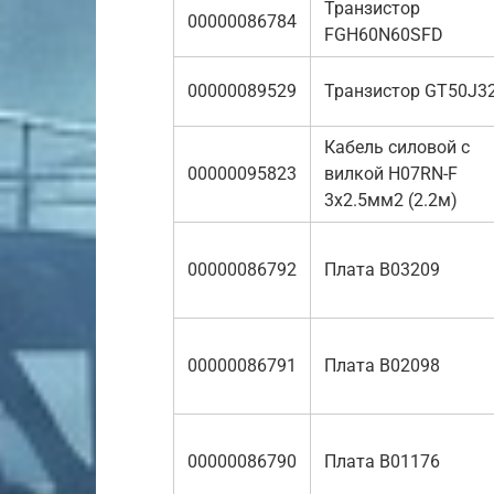
Транзистор
00000086784
FGH60N60SFD
00000089529
Транзистор GT50J3
Кабель силовой с
00000095823
вилкой H07RN-F
3х2.5мм2 (2.2м)
00000086792
Плата B03209
00000086791
Плата B02098
00000086790
Плата B01176