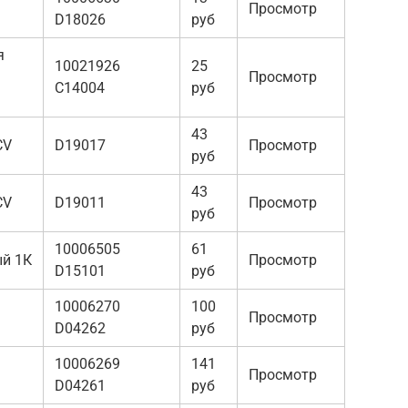
Просмотр
D18026
руб
я
10021926
25
Просмотр
C14004
руб
43
CV
D19017
Просмотр
руб
43
CV
D19011
Просмотр
руб
10006505
61
ый 1К
Просмотр
D15101
руб
10006270
100
Просмотр
D04262
руб
10006269
141
Просмотр
D04261
руб