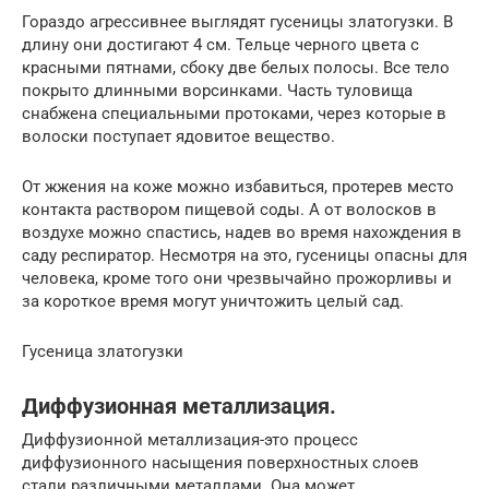
Гораздо агрессивнее выглядят гусеницы златогузки. В
длину они достигают 4 см. Тельце черного цвета с
красными пятнами, сбоку две белых полосы. Все тело
покрыто длинными ворсинками. Часть туловища
снабжена специальными протоками, через которые в
волоски поступает ядовитое вещество.
От жжения на коже можно избавиться, протерев место
контакта раствором пищевой соды. А от волосков в
воздухе можно спастись, надев во время нахождения в
саду респиратор. Несмотря на это, гусеницы опасны для
человека, кроме того они чрезвычайно прожорливы и
за короткое время могут уничтожить целый сад.
Гусеница златогузки
Диффузионная металлизация.
Диффузионной металлизация-это процесс
диффузионного насыщения поверхностных слоев
стали различными металлами. Она может