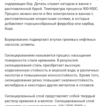
содержащих бор. Деталь служит катодом в ванне с
расплавленной бурой. Температура процесса 900-950С.
Процесс можно вести и без электролиза в ваннах с
расплавленными хлористыми солями, в которые
добавляют порошкообразный ферробор или карбид
бора.
Борированию подвергают втулки грязевых нефтяных
насосов, штампы.
Силицированием называется процесс насыщения
поверхности стали кремнием. В результате
силицирования сталь приобретает высокую
коррозионную стойкость в морской воде, в различных
кислотах и повышенную износостойкость. Кроме того,
силицирование резко повышает окалиностойкость
молибдена и некоторых других металлов и сплавов.
Силицированный слой представляет собой твердый
раствор кремния в а-железе. Силицированный слой
несмотря на низкую твердость (HV 2000-3000) и