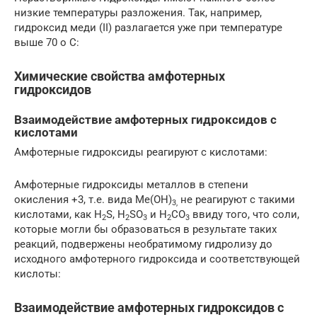
низкие температуры разложения. Так, например,
гидроксид меди (II) разлагается уже при температуре
выше 70 o C:
Химические свойства амфотерных
гидроксидов
Взаимодействие амфотерных гидроксидов с
кислотами
Амфотерные гидроксиды реагируют с кислотами:
Амфотерные гидроксиды металлов в степени
окисления +3, т.е. вида Me(OH)
не реагируют с такими
3,
кислотами, как H
S, H
SO
и H
СO
ввиду того, что соли,
2
2
3
2
3
которые могли бы образоваться в результате таких
реакций, подвержены необратимому гидролизу до
исходного амфотерного гидроксида и соответствующей
кислоты:
Взаимодействие амфотерных гидроксидов с