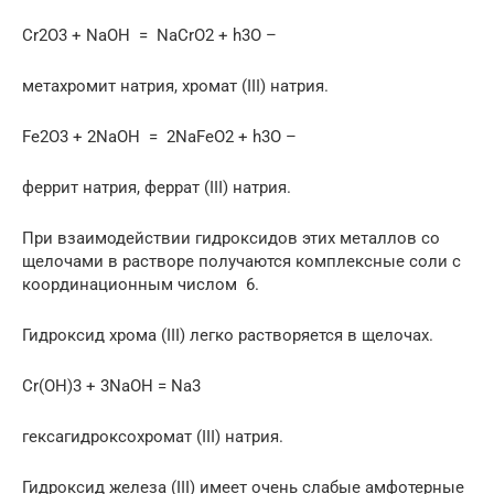
Cr2O3 + NaOH = NaCrO2 + h3O –
метахромит натрия, хромат (III) натрия.
Fe2O3 + 2NaOH = 2NaFeO2 + h3O –
феррит натрия, феррат (III) натрия.
При взаимодействии гидроксидов этих металлов со
щелочами в растворе получаются комплексные соли с
координационным числом 6.
Гидроксид хрома (III) легко растворяется в щелочах.
Cr(OH)3 + 3NaOH = Na3
гексагидроксохромат (III) натрия.
Гидроксид железа (III) имеет очень слабые амфотерные