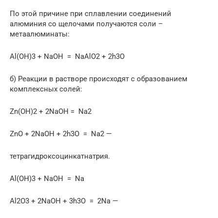
По этой причине при сплавлении соединений
алюминия со щелочами получаются соли –
метаалюминаты:
Al(OH)3 + NaOH = NaAlO2 + 2h3O
б) Реакции в растворе происходят с образованием
комплексных солей:
Zn(OH)2 + 2NaOH = Na2
ZnO + 2NaOH + 2h3O = Na2 —
тетрагидроксоцинкатнатрия.
Al(OH)3 + NaOH = Na
Al2O3 + 2NaOH + 3h3O = 2Na —