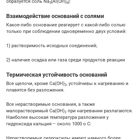
образуется соль Na
[Al(OH)
]:
3
6
Взаимодействие оснований с солями
Какое-либо основание реагирует с какой-либо солью
только при соблюдении одновременно двух условий:
1) растворимость исходных соединений;
2) наличие осадка или газа среди продуктов реакции
Термическая устойчивость оснований
Все щелочи, кроме Ca(OH)
, устойчивы к нагреванию и
2
плавятся без разложения.
Все нерастворимые основания, а также
малорастворимый Ca(OH)
при нагревании разлагаются.
2
Наиболее высокая температура разложения у
гидроксида кальция – около 1000 o C:
Нерастворимые гидроксиды имеют намного более