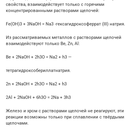
свойства, взаимодействует только с горячими
концентрированными растворами щелочей:
Fe(OH)3 + 3NaOH = Na3 -гексагидроксоферрат (III) натрия.
Из рассматриваемых металлов с растворами щелочей
взаимодействуют только Ве, Zn, Al:
Be + 2NaOH + 2h3O = Na2 + h3­ —
тетрагидроксобериллатнатрия.
2n + 2NaOH + 2h3O = Na2 + h3­
2Al + 2NaOH + 6h3O = 2Na + 3h3­
Железо и хром с растворами щелочей не реагируют, эти
реакции возможны только при сплавлении с твёрдыми
щелочами.