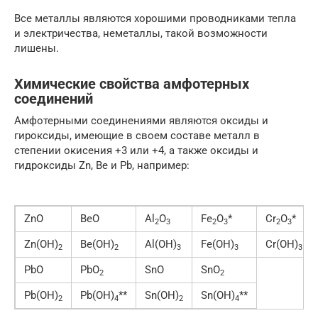
Все металлы являются хорошими проводниками тепла
и электричества, неметаллы, такой возможности
лишены.
Химические свойства амфотерных
соединений
Амфотерными соединениями являются оксиды и
гироксиды, имеющие в своем составе металл в
степении окисения +3 или +4, а также оксиды и
гидроксиды Zn, Be и Pb, например:
ZnO
BeO
Al
O
Fe
O
*
Cr
O
*
2
3
2
3
2
3
Zn(OH)
Be(OH)
Al(OH)
Fe(OH)
Cr(OH)
2
2
3
3
3
PbO
PbO
SnO
SnO
2
2
Pb(OH)
Pb(OH)
**
Sn(OH)
Sn(OH)
**
2
4
2
4