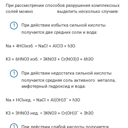
При рассмотрении способов разрушения комплексных
солей можно выделить несколько случаев:
При действии избытка сильной кислоты
получается две средних соли и вода:
Na + 4HClизб. = NaCl + AlCl3 + h3O
K3 + 6HNO3 изб. = 3KNO3 + Cr(NO3)3 + 6h3O
При действии недостатка сильной кислоты
получается средняя соль активного металла,
амфотерный гидроксид и вода:
Na + HClнед. = NaCl + Al(OH)3¯ + h3O
K3 + 3HNO3 нед. = 3KNO3 + Cr(OH)3¯ + 3h3O
При действии слабой кислоты получается