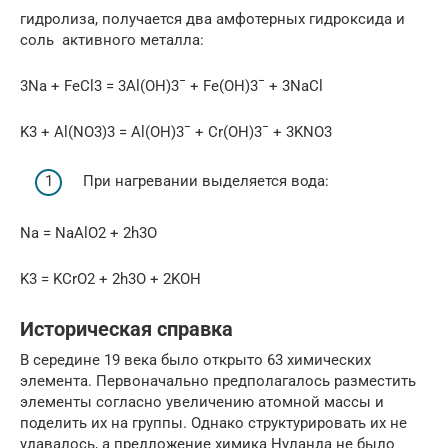
гидролиза, получается два амфотерных гидроксида и
соль активного металла:
3Na + FeCl3 = 3Al(OH)3¯ + Fe(OH)3¯ + 3NaCl
K3 + Al(NO3)3 = Al(OH)3¯ + Cr(OH)3¯ + 3KNO3
При нагревании выделяется вода:
Na = NaAlO2 + 2h3O
K3 = KCrO2 + 2h3O + 2KOH
Историческая справка
В середине 19 века было открыто 63 химических
элемента. Первоначально предполагалось разместить
элементы согласно увеличению атомной массы и
поделить их на группы. Однако структурировать их не
удавалось, а предложение химика Нуланда не было