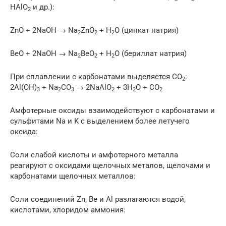
HAlO
и др.):
2
ZnO + 2NaOH → Na
ZnO
+ H
O (цинкат натрия)
2
2
2
BeO + 2NaOH → Na
BeO
+ H
O (бериллат натрия)
2
2
2
При сплавлении с карбонатами выделяется CO
:
2
2Al(OH)
+ Na
CO
→ 2NaAlO
+ 3H
O + CO
3
2
3
2
2
2
Амфотерные оксиды взаимодействуют с карбонатами и
сульфитами Na и K с выделением более летучего
оксида:
Соли слабой кислоты и амфотерного металла
реагируют с оксидами щелочных металов, щелочами и
карбонатами щелочных металлов:
Соли соединений Zn, Be и Al разлагаются водой,
кислотами, хлоридом аммония: