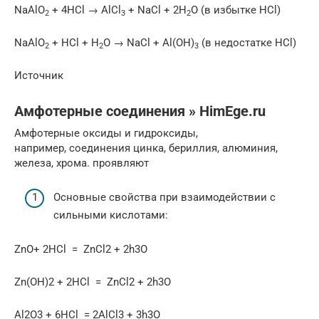
NaAlO
+ 4HCl → AlCl
+ NaCl + 2H
O (в избытке HCl)
2
3
2
NaAlO
+ HCl + H
O → NaCl + Al(OH)
(в недостатке HCl)
2
2
3
Источник
Амфотерные соединения » HimEge.ru
Амфотерные оксиды и гидроксиды,
например, соединения цинка, бериллия, алюминия,
железа, хрома. проявляют
Основные свойства при взаимодействии с
сильными кислотами:
ZnO+ 2HCl = ZnCl2 + 2h3O
Zn(OH)2 + 2HCl = ZnCl2 + 2h3O
Al2O3 + 6HCl = 2AlCl3 + 3h3O