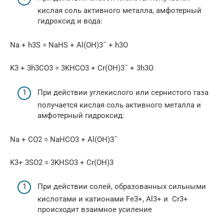
кислая соль активного металла, амфотерный
гидроксид и вода:
Na + h3S = NaHS + Al(OH)3¯ + h3O
K3 + 3h3CO3 = 3KHCO3 + Cr(OH)3¯ + 3h3O
При действии углекислого или сернистого газа
получается кислая соль активного металла и
амфотерный гидроксид:
Na + CO2 = NaHCO3 + Al(OH)3¯
K3+ 3SO2 = 3KHSO3 + Cr(OH)3
При действии солей, образованных сильными
кислотами и катионами Fe3+, Al3+ и Cr3+
происходит взаимное усиление