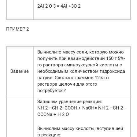
2Al 2 O 3 = 4Al +3O 2
ПРИМЕР 2
Вычислите массу соли, которую можно
получить при взаимодействии 150 г 5%-
го раствора аминоуксусной кислоты с
Задание
необходимым количеством гидроксида
натрия. Сколько граммов 12%-го
раствора щелочи для этого
потребуется?
Запишем уравнение реакции:
NH 2 –CH 2 -COOH + NaOH= NH 2 –CH 2 -
COONa + H 2 O
Вычислим массу кислоты, вступившей
в реакцию: