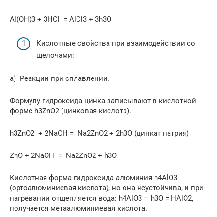
Al(OH)3 + 3HCl = AlCl3 + 3h3O
Кислотные свойства при взаимодействии со
щелочами:
а) Реакции при сплавлении.
Формулу гидроксида цинка записывают в кислотной
форме h3ZnO2 (цинковая кислота).
h3ZnO2 + 2NaOH = Na2ZnO2 + 2h3O (цинкат натрия)
ZnO + 2NaOH = Na2ZnO2 + h3O
Кислотная форма гидроксида алюминия h4AlO3
(ортоалюминиевая кислота), но она неустойчива, и при
нагревании отщепляется вода: h4AlO3 – h3O = HAlO2,
получается метаалюминиевая кислота.