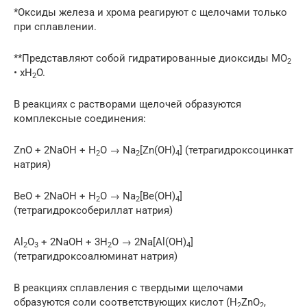
*Оксиды железа и хрома реагируют с щелочами только
при сплавлении.
**Представляют собой гидратированные диоксиды МO
2
• хH
O.
2
В реакциях с растворами щелочей образуются
комплексные соединения:
ZnO + 2NaOH + H
O → Na
[Zn(OH)
] (тетрагидроксоцинкат
2
2
4
натрия)
BeO + 2NaOH + H
O → Na
[Be(OH)
]
2
2
4
(тетрагидроксобериллат натрия)
Al
O
+ 2NaOH + 3H
O → 2Na[Al(OH)
]
2
3
2
4
(тетрагидроксоалюминат натрия)
В реакциях сплавления с твердыми щелочами
образуются соли соответствующих кислот (H
ZnO
,
2
2