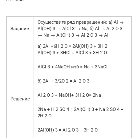
Осуществите ряд превращений: а) Al →
Задание
Al(OH) 3 → AlCl 3 → Na; б) Al → Al 2 O 3
→ Na → Al(OH) 3 → Al 2 O 3 → Al
a) 2Al +6H 2 O = 2Al(OH) 3 + 3H 2
Al(OH) 3 + 3HCl = AlCl 3 + 3H 2 O
AlCl 3 + 4NaOH изб = Na + 3NaCl
б) 2Al + 3/2O 2 = Al 2 O 3
Al 2 O 3 + NaOH+ 3H 2 O= 2Na
Решение
2Na + H 2 SO 4 = 2Al(OH) 3 + Na 2 SO 4 +
2H 2 O
2Al(OH) 3 = Al 2 O 3 + 3H 2 O