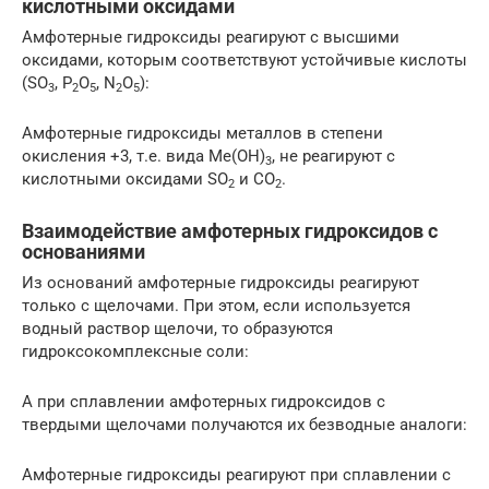
кислотными оксидами
Амфотерные гидроксиды реагируют с высшими
оксидами, которым соответствуют устойчивые кислоты
(SO
, P
O
, N
O
):
3
2
5
2
5
Амфотерные гидроксиды металлов в степени
окисления +3, т.е. вида Me(OH)
, не реагируют с
3
кислотными оксидами SO
и СO
.
2
2
Взаимодействие амфотерных гидроксидов с
основаниями
Из оснований амфотерные гидроксиды реагируют
только с щелочами. При этом, если используется
водный раствор щелочи, то образуются
гидроксокомплексные соли:
А при сплавлении амфотерных гидроксидов с
твердыми щелочами получаются их безводные аналоги:
Амфотерные гидроксиды реагируют при сплавлении с