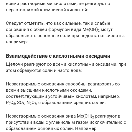
всеми растворимыми кислотами, не реагируют с
нерастворимой кремниевой кислотой:
Следует отметить, что как сильные, так и слабые
основания с общей формулой вида Me(OH)
могут
2
образовывать основные соли при недостатке кислоты,
например:
Взаимодействие с кислотными оксидами
Щелочи реагируют со всеми кислотными оксидами, при
этом образуются соли и часто вода:
Нерастворимые основания способны реагировать со
всеми высшими кислотными оксидами,
соответствующими устойчивым кислотам, например,
P
O
, SO
, N
O
, с образованием средних солей:
2
5
3
2
5
Нерастворимые основания вида Me(OH)
реагируют в
2
присутствии воды с углекислым газом исключительно с
образованием основных солей. Например: