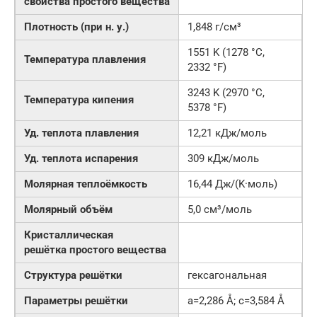
свойства простого вещества
Плотность (при н. у.)
1,848 г/см³
1551 K (1278 °C,
Температура плавления
2332 °F)
3243 K (2970 °C,
Температура кипения
5378 °F)
Уд. теплота плавления
12,21 кДж/моль
Уд. теплота испарения
309 кДж/моль
Молярная теплоёмкость
16,44 Дж/(K·моль)
Молярный объём
5,0 см³/моль
Кристаллическая
решётка простого вещества
Структура решётки
гексагональная
Параметры решётки
a=2,286 Å; c=3,584 Å