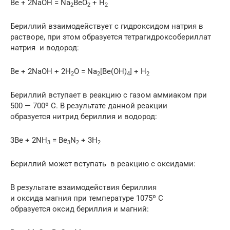
Be + 2NaOH = Na
BeO
+ H
2
2
2
Бериллий взаимодействует с гидроксидом натрия в
растворе, при этом образуется тетрагидроксобериллат
натрия и водород:
Be + 2NaOH + 2H
O = Na
[Be(OH)
] + H
2
2
4
2
Бериллий вступает в реакцию с газом аммиаком при
500 — 700º С. В результате данной реакции
образуется нитрид бериллия и водород:
3Be + 2NH
= Be
N
+ 3H
3
3
2
2
Бериллий может вступать в реакцию с оксидами:
В результате взаимодействия бериллия
и оксида магния при температуре 1075º С
образуется оксид бериллия и магний: