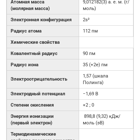
Атомная масса
9,012182(3) а. е. м. (г/
(молярная масса)
моль)
Электронная конфигурация
2s²
Радиус атома
112 пм
Химические свойства
Ковалентный радиус
90 пм
Радиус иона
35 (+2e) пм
1,57 (шкала
Электроотрицательность
Полинга)
Электродный потенциал
−1,69 В
Степени окисления
+2 ; 0
Энергия ионизации
898,8 (9,32) кДж/
(первый электрон)
моль (эВ)
Термодинамические