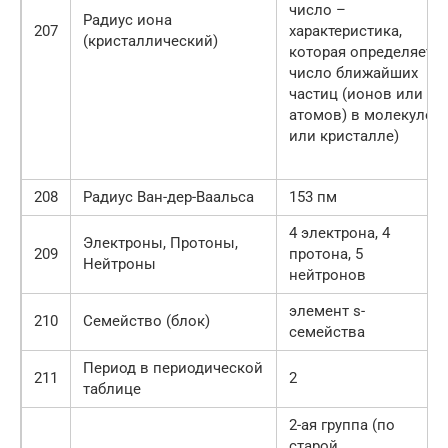
число –
Радиус иона
207
характеристика,
(кристаллический)
которая определяет
число ближайших
частиц (ионов или
атомов) в молекуле
или кристалле)
208
Радиус Ван-дер-Ваальса
153 пм
4 электрона, 4
Электроны, Протоны,
209
протона, 5
Нейтроны
нейтронов
элемент s-
210
Семейство (блок)
семейства
Период в периодической
211
2
таблице
2-ая группа (по
старой