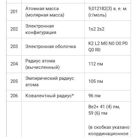
Атомная масса
9,012182(3) а. е. м.
201
(молярная масса)
(г/моль)
Электронная
202
1s2 2s2
конфигурация
K2 L2 M0 N0 O0 P0
203
Электронная оболочка
Q0 R0
Радиус атома
204
112 пм
(вычисленный)
Эмпирический радиус
205
105 пм
атома
206
Ковалентный радиус*
96 пм
Be2+ 41 (4) пм,
59 (6) пм
(в скобках указано
координационное