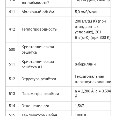
теплоёмкость*
411
Молярный объём
5,0 см³/моль
200 Вт/(м·К) (при
стандартных
412
Теплопроводность
условиях), 201
Вт/(м·К) (при 300 K)
Кристаллическая
500
решётка
Кристаллическая
511
α-бериллий
решётка #1
Гексагональная
512
Структура решётки
плотноупакованная
a = 2,286 Å, c = 3,584
513
Параметры решётки
Å
514
Отношение c/a
1,567
515
Температура Дебая
1000 K