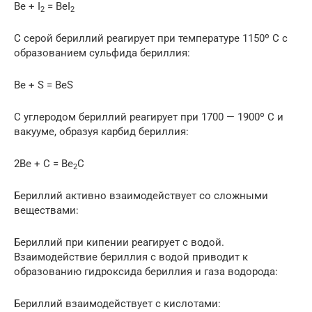
Be + I
= BeI
2
2
С серой бериллий реагирует при температуре 1150º C с
образованием сульфида бериллия:
Be + S = BeS
С углеродом бериллий реагирует при 1700 — 1900º С и
вакууме, образуя карбид бериллия:
2Be + C = Be
C
2
Бериллий активно взаимодействует со сложными
веществами:
Бериллий при кипении реагирует с водой.
Взаимодействие бериллия с водой приводит к
образованию гидроксида бериллия и газа водорода:
Бериллий взаимодействует с кислотами: