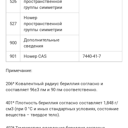
526
пространственной
группы симметрии
Номер
527
пространственной
группы симметрии
Дополнительные
900
сведения
901
Номер CAS
7440-41-7
Примечание:
206* Ковалентный радиус бериллия согласно и
составляет 96±3 пм и 90 пм соответственно.
401* Плотность бериллия согласно составляет 1,848 г/
см3 (при 0 °C и иных стандартных условиях, состояние
вещества – твердое тело).
402* Температура плавления бериллия согласно