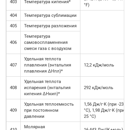
403
Температура кипения*
°F)
404
Температура сублимации
405
Температура разложения
Температура
406
самовоспламенения
смеси газа с воздухом
Удельная теплота
407
плавления (энтальпия
12,2 кДж/моль
плавления ΔHпл)*
Удельная теплота
408
испарения (энтальпия
292 кДж/моль
кипения ΔHкип)*
Удельная теплоемкость
1,56 Дж/г·K (при -23
409
при постоянном
°C), 1,98 Дж/г·K (при
давлении
25 °C)
Молярная
410
16,443 Дж/(K·моль)