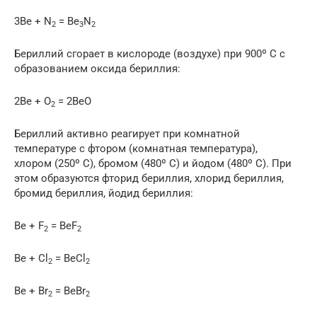
3Be + N
= Be
N
2
3
2
Бериллий сгорает в кислороде (воздухе) при 900º С с
образованием оксида бериллия:
2Be + O
= 2BeO
2
Бериллий активно реагирует при комнатной
температуре с фтором (комнатная температура),
хлором (250º С), бромом (480º С) и йодом (480º С). При
этом образуются фторид бериллия, хлорид бериллия,
бромид бериллия, йодид бериллия:
Be + F
= BeF
2
2
Be + Cl
= BeCl
2
2
Be + Br
= BeBr
2
2