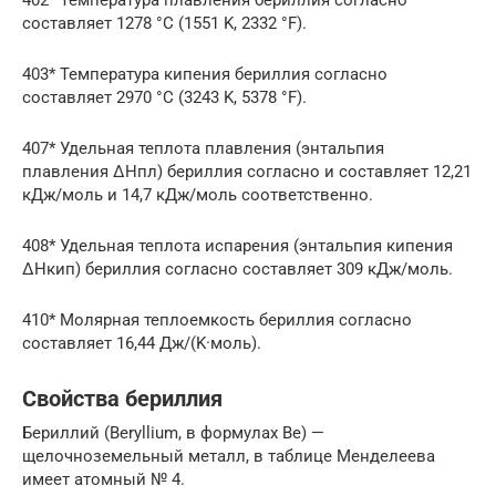
составляет 1278 °C (1551 K, 2332 °F).
403* Температура кипения бериллия согласно
составляет 2970 °C (3243 K, 5378 °F).
407* Удельная теплота плавления (энтальпия
плавления ΔHпл) бериллия согласно и составляет 12,21
кДж/моль и 14,7 кДж/моль соответственно.
408* Удельная теплота испарения (энтальпия кипения
ΔHкип) бериллия согласно составляет 309 кДж/моль.
410* Молярная теплоемкость бериллия согласно
составляет 16,44 Дж/(K·моль).
Свойства бериллия
Бериллий (Beryllium, в формулах Be) —
щелочноземельный металл, в таблице Менделеева
имеет атомный № 4.