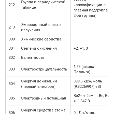
Группа в периодической
212
классификации –
таблице
главная подгруппа
2-ой группы)
Эмиссионный спектр
213
излучения
300
Химические свойства
301
Степени окисления
+2, +1, 0
302
Валентность
II
1,57 (шкала
303
Электроотрицательность
Полинга)
Энергия ионизации
899,5 кДж/моль
304
(первый электрон)
(9,322699(7) эВ)
Be2+ + 2e– → Be, Eo
305
Электродный потенциал
= -1,847 В
Энергия сродства атома
306
0 кДж/моль