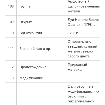
Амфотерный,
108
Группа
щёлочноземельный
металл
Луи-Николя Воклен,
109
Открыт
Франция, 1798 г.
110
Год открытия
1798 г.
Относительно
твёрдый, хрупкий
111
Внешний вид и пр.
металл светло-
серого цвета
Природный
112
Происхождение
материал
113
Модификации
2 аллотропные
модификации: – α-
бериллий с
гексагональной