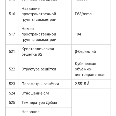
Название
516
пространственной
P63/mmc
группы симметрии
Номер
517
пространственной
194
группы симметрии
Кристаллическая
521
β-бериллий
решётка #2
Кубическая
522
Структура решётки
объёмно-
центрированная
523
Параметры решётки
2,5515 Å
524
Отношение c/a
525
Температура Дебая
Название