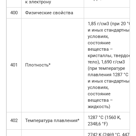
к электрону
400
Физические свойства
1,85 г/см3 (при 20 °C
и иных стандартных
условиях,
состояние
вещества –
кристаллы, твердое
тело), 1,690 г/см3
401
Плотность*
(при температуре
плавления 1287 °C
и иных стандартных
условиях,
состояние
вещества –
жидкость)
1287 °C (1560 K,
402
Температура плавления*
2348,6 °F)
2742 K (2469 °C, 4476