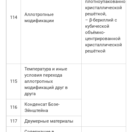
плотноупакованной
кристаллической
решёткой,
Аллотропные
114
– β-бериллий с
модификации
кубической
объёмно-
центрированной
кристаллической
решёткой
Температура и иные
условия перехода
115
аллотропных
модификаций друг в
друга
Конденсат Бозе-
116
Эйнштейна
117
Двумерные материалы
Содержание в