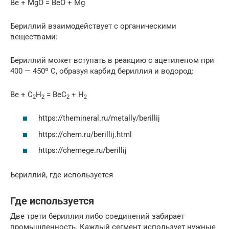
Be + MgO = BeO + Mg
Бериллий взаимодействует с органическими
веществами:
Бериллий может вступать в реакцию с ацетиленом при
400 — 450º С, образуя карбид бериллия и водород:
Be + C
H
= BeC
+ H
2
2
2
2
https://themineral.ru/metally/berillij
https://chem.ru/berillij.html
https://chemege.ru/berillij
Бериллий, где используется
Где используется
Две трети бериллия либо соединений забирает
промышленность. Каждый сегмент использует нужные