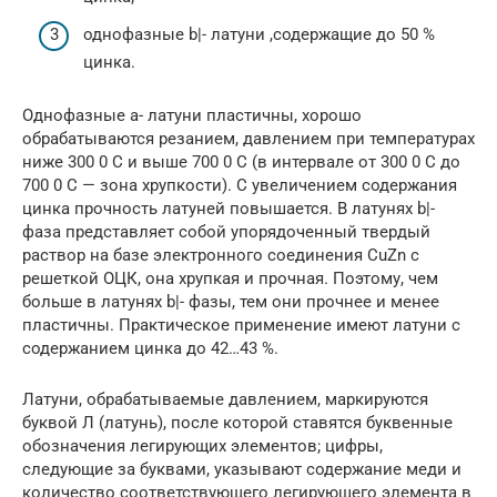
однофазные b|- латуни ,содержащие до 50 %
цинка.
Однофазные a- латуни пластичны, хорошо
обрабатываются резанием, давлением при температурах
ниже 300 0 С и выше 700 0 С (в интервале от 300 0 С до
700 0 С — зона хрупкости). С увеличением содержания
цинка прочность латуней повышается. В латунях b|-
фаза представляет собой упорядоченный твердый
раствор на базе электронного соединения СuZn с
решеткой ОЦК, она хрупкая и прочная. Поэтому, чем
больше в латунях b|- фазы, тем они прочнее и менее
пластичны. Практическое применение имеют латуни с
содержанием цинка до 42…43 %.
Латуни, обрабатываемые давлением, маркируются
буквой Л (латунь), после которой ставятся буквенные
обозначения легирующих элементов; цифры,
следующие за буквами, указывают содержание меди и
количество соответствующего легирующего элемента в