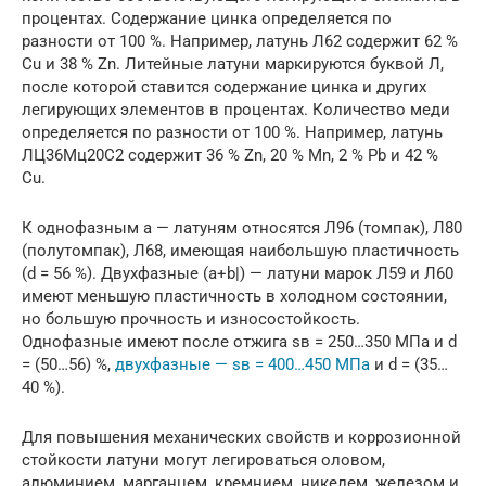
процентах. Содержание цинка определяется по
разности от 100 %. Например, латунь Л62 содержит 62 %
Сu и 38 % Zn. Литейные латуни маркируются буквой Л,
после которой ставится содержание цинка и других
легирующих элементов в процентах. Количество меди
определяется по разности от 100 %. Например, латунь
ЛЦ36Мц20С2 содержит 36 % Zn, 20 % Mn, 2 % Pb и 42 %
Сu.
К однофазным a — латуням относятся Л96 (томпак), Л80
(полутомпак), Л68, имеющая наибольшую пластичность
(d = 56 %). Двухфазные (a+b|) — латуни марок Л59 и Л60
имеют меньшую пластичность в холодном состоянии,
но большую прочность и износостойкость.
Однофазные имеют после отжига sв = 250…350 МПа и d
= (50…56) %,
двухфазные — sв = 400…450 МПа
и d = (35…
40 %).
Для повышения механических свойств и коррозионной
стойкости латуни могут легироваться оловом,
алюминием, марганцем, кремнием, никелем, железом и