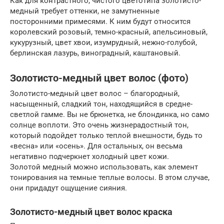
Как для контрастного, чистого цветотипа золотисто-
медный требует оттенки, не замутненные
посторонними примесями. К ним будут относится
королевский розовый, темно-красный, апельсиновый,
кукурузный, цвет хвои, изумрудный, нежно-голубой,
берлинская лазурь, виноградный, каштановый.
Золотисто-медный цвет волос (фото)
Золотисто-медный цвет волос – благородный,
насыщенный, сладкий тон, находящийся в средне-
светлой гамме. Вы не брюнетка, не блондинка, но само
солнце воплоти. Это очень жизнерадостный тон,
который подойдет только теплой внешности, будь то
«весна» или «осень». Для остальных, он весьма
негативно подчеркнет холодный цвет кожи.
Золотой медный можно использовать, как элемент
тонирования на темные теплые волосы. В этом случае,
они придадут ощущение сияния.
Золотисто-медный цвет волос краска