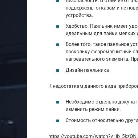
Безопасность. В отличие от а
подвержены отказам и не пов
устройства.
Удобство. Паяльник имеет удо
идеальным для пайки мелких де
Более того, такое паяльное у
поскольку ферромагнитный сло
нагревательного элемента. При
Дизайн паяльника
К недостаткам данного вида приборов
Необходимо отдельно докупать
изменить режим пайки.
Стоимость относительно други
https://youtube.com/watch?v=ib_5kzQN