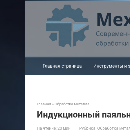
Перейти
Мех
к
контенту
Современн
обработки
Главная страница
Инструменты и 
Главная
»
Обработка металла
Индукционный паяльн
На чтение:
20 мин
Рубрика:
Обработка мета