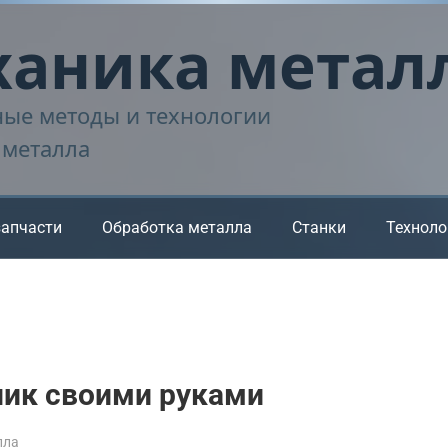
аника метал
ые методы и технологии
 металла
запчасти
Обработка металла
Станки
Техноло
ик своими руками
лла