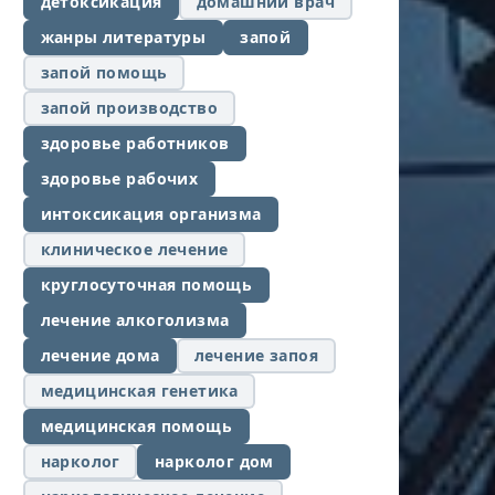
детоксикация
домашний врач
жанры литературы
запой
запой помощь
запой производство
здоровье работников
здоровье рабочих
интоксикация организма
клиническое лечение
круглосуточная помощь
лечение алкоголизма
лечение дома
лечение запоя
медицинская генетика
медицинская помощь
нарколог
нарколог дом