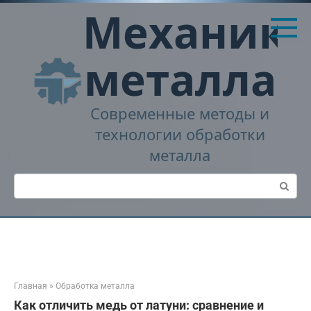
Перейти
Механика
к
контенту
металла
Современные методы и
технологии обработки
металла
Поиск:
Главная
»
Обработка металла
Как отличить медь от латуни: сравнение и