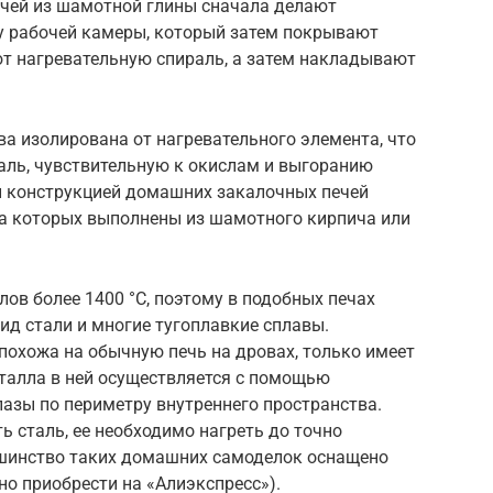
ечей из шамотной глины сначала делают
у рабочей камеры, который затем покрывают
т нагревательную спираль, а затем накладывают
ва изолирована от нагревательного элемента, что
аль, чувствительную к окислам и выгоранию
й конструкцией домашних закалочных печей
са которых выполнены из шамотного кирпича или
лов более 1400 °C, поэтому в подобных печах
д стали и многие тугоплавкие сплавы.
похожа на обычную печь на дровах, только имеет
талла в ней осуществляется с помощью
пазы по периметру внутреннего пространства.
ь сталь, ее необходимо нагреть до точно
ьшинство таких домашних самоделок оснащено
о приобрести на «Алиэкспресс»).