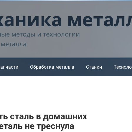
аника метал
ые методы и технологии
 металла
запчасти
Обработка металла
Станки
Техноло
ть сталь в домашних
еталь не треснула