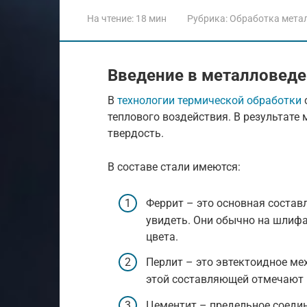
На чтение:
18 мин
Рубрика:
Обработка мета
Введение в металловед
В
технологии термической обработки
теплового воздействия. В результате 
твердость.
В составе стали имеются:
Феррит – это основная соста
увидеть. Они обычно на шлифа
цвета.
Перлит – это эвтектоидное ме
этой составляющей отмечают 
Цементит – предельное соедин