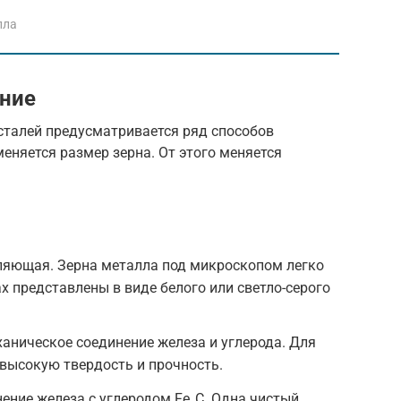
лла
ение
сталей предусматривается ряд способов
меняется размер зерна. От этого меняется
вляющая. Зерна металла под микроскопом легко
х представлены в виде белого или светло-серого
ханическое соединение железа и углерода. Для
высокую твердость и прочность.
ение железа с углеродом Fe₃C. Одна чистый