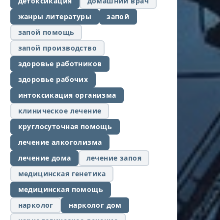
детоксикация
домашний врач
жанры литературы
запой
запой помощь
запой производство
здоровье работников
здоровье рабочих
интоксикация организма
клиническое лечение
круглосуточная помощь
лечение алкоголизма
лечение дома
лечение запоя
медицинская генетика
медицинская помощь
нарколог
нарколог дом