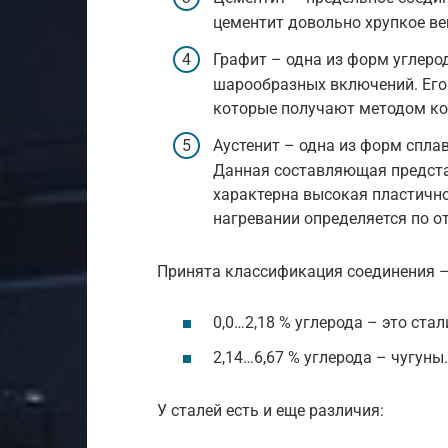
цементит довольно хрупкое ве
Графит – одна из форм углеро
шарообразных включений. Его 
которые получают методом ко
Аустенит – одна из форм сплав
Данная составляющая предста
характерна высокая пластично
нагревании определяется по о
Принята классификация соединения –
0,0…2,18 % углерода – это стал
2,14…6,67 % углерода – чугуны.
У сталей есть и еще различия: