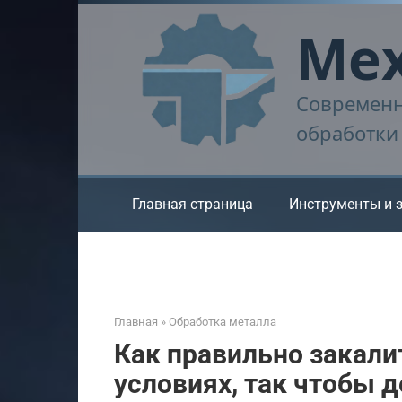
Перейти
Мех
к
контенту
Современн
обработки
Главная страница
Инструменты и 
Главная
»
Обработка металла
Как правильно закали
условиях, так чтобы д