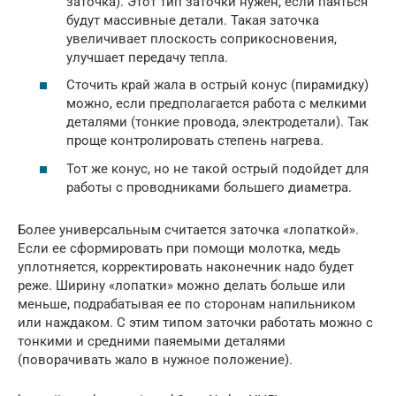
заточка). Этот тип заточки нужен, если паяться
будут массивные детали. Такая заточка
увеличивает плоскость соприкосновения,
улучшает передачу тепла.
Сточить край жала в острый конус (пирамидку)
можно, если предполагается работа с мелкими
деталями (тонкие провода, электродетали). Так
проще контролировать степень нагрева.
Тот же конус, но не такой острый подойдет для
работы с проводниками большего диаметра.
Более универсальным считается заточка «лопаткой».
Если ее сформировать при помощи молотка, медь
уплотняется, корректировать наконечник надо будет
реже. Ширину «лопатки» можно делать больше или
меньше, подрабатывая ее по сторонам напильником
или наждаком. С этим типом заточки работать можно с
тонкими и средними паяемыми деталями
(поворачивать жало в нужное положение).