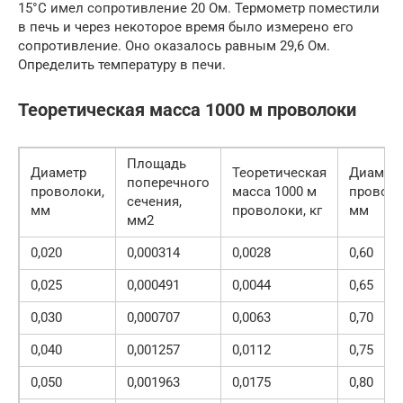
15°C имел сопротивление 20 Ом. Термометр поместили
в печь и через некоторое время было измерено его
сопротивление. Оно оказалось равным 29,6 Ом.
Определить температуру в печи.
Теоретическая масса 1000 м проволоки
Площадь
Диаметр
Теоретическая
Диамет
поперечного
проволоки,
масса 1000 м
проволо
сечения,
мм
проволоки, кг
мм
мм2
0,020
0,000314
0,0028
0,60
0,025
0,000491
0,0044
0,65
0,030
0,000707
0,0063
0,70
0,040
0,001257
0,0112
0,75
0,050
0,001963
0,0175
0,80