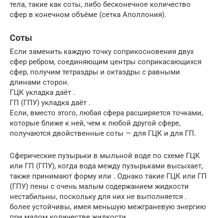
тела, такие как соты, либо бесконечное количество
сфер в конечном объёме (сетка Аполлония).
Соты
Если заменить каждую точку соприкосновения двух
сфер ребром, соединяющим центры соприкасающихся
сфер, получим тетраэдры и октаэдры с равными
длинами сторон.
ГЦК укладка даёт .
ГП (ГПУ) укладка даёт .
Если, вместо этого, любая сфера расширяется точками,
которые ближе к ней, чем к любой другой сфере,
получаются двойственные соты — для ГЦК и для ГП.
Сферические пузырьки в мыльной воде по схеме ГЦК
или ГП (ГПУ), когда вода между пузырьками высыхает,
также принимают форму или . Однако такие ГЦК или ГП
(ГПУ) пены с очень малым содержанием жидкости
нестабильны, поскольку для них не выполняется .
более устойчивы, имея меньшую межграневую энергию
при малом количестве жидкости.