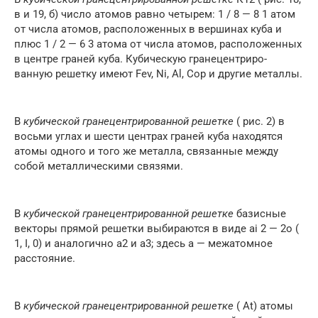
в и 19, б) число атомов равно четырем: 1 / 8 — 8 1 атом
от числа атомов, расположенных в вершинах куба и
плюс 1 / 2 — 6 3 атома от числа атомов, расположенных
в центре граней куба. Кубическую гранецентриро-
ванную решетку имеют Fev, Ni, Al, Cop и другие металлы.
В
кубической гранецентрированной решетке
( рис. 2) в
восьми углах и шести центрах граней куба находятся
атомы одного и того же металла, связанные между
собой металлическими связями.
В
кубической гранецентрированной решетке
базисные
векторы прямой решетки выбираются в виде ai 2 — 2о (
1, I, 0) и аналогично a2 и a3; здесь а — межатомное
расстояние.
В
кубической гранецентрированной решетке
( At) атомы