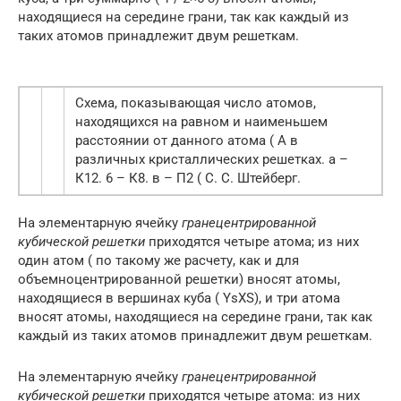
находящиеся на середине грани, так как каждый из
таких атомов принадлежит двум решеткам.
Схема, показывающая число атомов,
находящихся на равном и наименьшем
расстоянии от данного атома ( А в
различных кристаллических решетках. а –
К12. 6 – К8. в – П2 ( С. С. Штейберг.
На элементарную ячейку
гранецентрированной
кубической решетки
приходятся четыре атома; из них
один атом ( по такому же расчету, как и для
объемноцентрированной решетки) вносят атомы,
находящиеся в вершинах куба ( YsXS), и три атома
вносят атомы, находящиеся на середине грани, так как
каждый из таких атомов принадлежит двум решеткам.
На элементарную ячейку
гранецентрированной
кубической решетки
приходятся четыре атома: из них