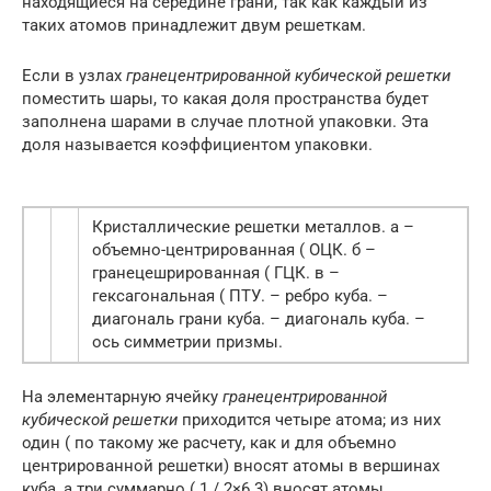
находящиеся на середине грани, так как каждый из
таких атомов принадлежит двум решеткам.
Если в узлах
гранецентрированной кубической решетки
поместить шары, то какая доля пространства будет
заполнена шарами в случае плотной упаковки. Эта
доля называется коэффициентом упаковки.
Кристаллические решетки металлов. а –
объемно-центрированная ( ОЦК. б –
гранецешрированная ( ГЦК. в –
гексагональная ( ПТУ. – ребро куба. –
диагональ грани куба. – диагональ куба. –
ось симметрии призмы.
На элементарную ячейку
гранецентрированной
кубической решетки
приходится четыре атома; из них
один ( по такому же расчету, как и для объемно
центрированной решетки) вносят атомы в вершинах
куба, а три суммарно ( 1 / 2×6 3) вносят атомы,