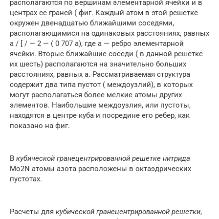
располагаются по вершинам элементарной ячейки и в
центрах ее граней ( фиг. Каждый атом в этой решетке
окружен двенадцатью ближайшими соседями,
располагающимися на одинаковых расстояниях, равных
а / [ / — 2 — ( 0 707 а), где а — ребро элементарной
ячейки. Вторые ближайшие соседи ( в данной решетке
их шесть) располагаются на значительно больших
расстояниях, равных а. Рассматриваемая структура
содержит два типа пустот ( междоузлий), в которых
могут располагаться более мелкие атомы других
элементов. Наибольшие междоузлия, или пустоты,
находятся в центре куба и посредине его ребер, как
показано на фиг.
В
кубической гранецентрированной решетке нитрида
Mo2N атомы азота расположены в октаэдрических
пустотах.
Расчеты для
кубической гранецентрированной решетки
,