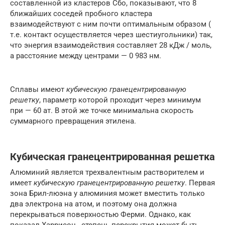
составленной из кластеров Сбо, показывают, что 8
ближайших соседей пробного кластера
взаимодействуют с ним почти оптимальным образом (
т.е. контакт осуществляется через шестиугольники) так,
что энергия взаимодействия составляет 28 кДж / моль,
а расстояние между центрами — 0 983 нм.
Сплавы имеют
кубическую гранецентрированную
решетку
, параметр которой проходит через минимум
при — 60 ат. В этой же точке минимальна скорость
суммарного превращения этилена.
Кубическая гранецентрированная решетка
Алюминий является трехвалентным растворителем и
имеет
кубическую гранецентрированную решетку
. Первая
зона Брил-люэна у алюминия может вместить только
два электрона на атом, и поэтому она должна
перекрываться поверхностью Ферми. Однако, как
показал Харрисон , степень перекрытия может быть