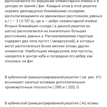
располагаются по вершинам элементарной ячейки и в
центрах ее граней ( фиг. Каждый атом в этой решетке
окружен двенадцатью ближайшими соседями,
располагающимися на одинаковых расстояниях, равных
а / / — 2 ( 0 707 а), где а — ребро элементарной ячейки.
Вторые ближайшие соседи ( в данной решетке их
шесть) располагаются на значительно больших
расстояниях, равных а. Рассматриваемая структура
содержит два типа пустот ( междоузлий), в которых
могут располагаться более мелкие атомы других
элементов. Наибольшие междоузлия, или пустоты,
находятся в центре куба и посредине его ребер, как
показано на фиг.
В
кубической гранецентрированной решетке
( см. рис. 61)
возникают занятые атомами дополнительные
промежуточные плоскости ( 200) и ( 220), О.
В
кубической гранецентрированной решетке
( Ai) атомы