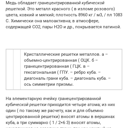
Медь обладает
гранецентрированной кубической
решеткой
. Это металл красного ( в изломе розового)
цвета, ковкий и мягкий; плотность 8960 кг / м3, / пл 1083
С. Химически она малоактивна; в атмосфере,
содержащей СО2, пары Н2О и др., покрывается патиной.
Кристаллические решетки металлов. а –
объемно-центрированная ( ОЦК. б –
гранецентрированная ( ГЦК. в –
гексагональная ( ГПУ. – ребро куба. –
диагональ грани куба. – диагональ куба. –
ось симметрии призмы.
На элементарную ячейку
гранецентрированной
кубической решетки
приходится четыре атома; из них
один ( по такому же расчету, как и для объемно
центрированной решетки) вносят атомы в вершинах
куба, а три суммарно ( 1 / 2×6 3) вносят атомы,