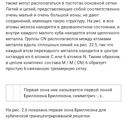
также могут располагаться в пустотах основной сетки.
Литий и цезий, представляющие собой соответственно
очень малый и очень большой ионы, не дают
соединений, имеющих такую структуру. На рис. в все
атомы железа находятся в двухвалентном состоянии, и
внутри каждого малого куба находится атом щелочного
металла. Группы CN располагаются между атомами
металла вдоль сплошных линий на рис. 22.5, так что
каждый атом переходного металла находится в центре
октаэдра из 6 атомов С или 6 атомов N. Таким образом,
в целом комплекс состава M / M ( CN) 6 образует
простую 6-связанную трехмерную сетку.
Первая зона ник называется первой зоной
Бриллюэна Бриллюэна, симметрич -, х..
На рис. 2.6 показана первая зона Бриллюэна для
кубической гранецентрированной решетки
.