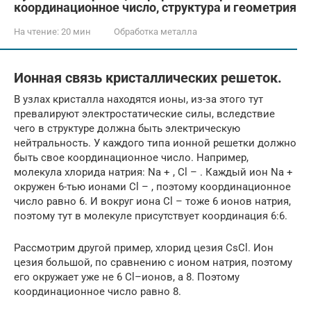
координационное число, структура и геометрия
На чтение:
20 мин
Обработка металла
Ионная связь кристаллических решеток.
В узлах кристалла находятся ионы, из-за этого тут
превалируют электростатические силы, вследствие
чего в структуре должна быть электрическую
нейтральность. У каждого типа ионной решетки должно
быть свое координационное число. Например,
молекула хлорида натрия: Na + , Cl – . Каждый ион Na +
окружен 6-тью ионами Cl – , поэтому координационное
число равно 6. И вокруг иона Cl – тоже 6 ионов натрия,
поэтому тут в молекуле присутствует координация 6:6.
Рассмотрим другой пример, хлорид цезия CsCl. Ион
цезия большой, по сравнению с ионом натрия, поэтому
его окружает уже не 6 Cl–ионов, а 8. Поэтому
координационное число равно 8.