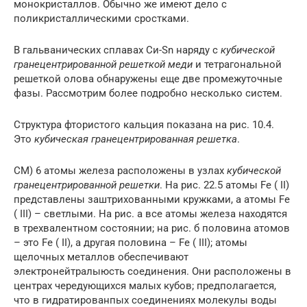
монокристаллов. Обычно же имеют дело с
поликристаллическими сростками.
В гальванических сплавах Си-Sn наряду с
кубической
гранецентрированной решеткой меди
и тетрагональной
решеткой олова обнаружены еще две промежуточные
фазы. Рассмотрим более подробно несколько систем.
Структура фтористого кальция показана на рис. 10.4.
Это
кубическая гранецентрированная решетка
.
СМ) 6 атомы железа расположены в узлах
кубической
гранецентрированной решетки
. На рис. 22.5 атомы Fe ( II)
представлены заштрихованными кружками, а атомы Fe
( III) – светлыми. На рис. а все атомы железа находятся
в трехвалентном состоянии; на рис. б половина атомов
– это Fe ( II), а другая половина – Fe ( III); атомы
щелочных металлов обеспечивают
электронейтралыюсть соединения. Они расположены в
центрах чередующихся малых кубов; предполагается,
что в гидратированпых соединениях молекулы воды