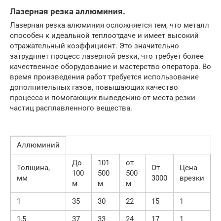
Лазерная резка аллюминия.
Лазерная резка алюминия осложняется тем, что металл
способен к идеальной теплоотдаче и имеет высокий
отражательный коэффициент. Это значительно
затрудняет процесс лазерной резки, что требует более
качественное оборудование и мастерство оператора. Во
время произведения работ требуется использование
дополнительных газов, повышающих качество
процесса и помогающих выведению от места резки
частиц расплавленного вещества.
Аллюминий
До
101-
от
Толщина,
От
Цена
100
500
500
мм
3000
врезки
м
м
м
1
35
30
22
15
1
1,5
37
33
24
17
1