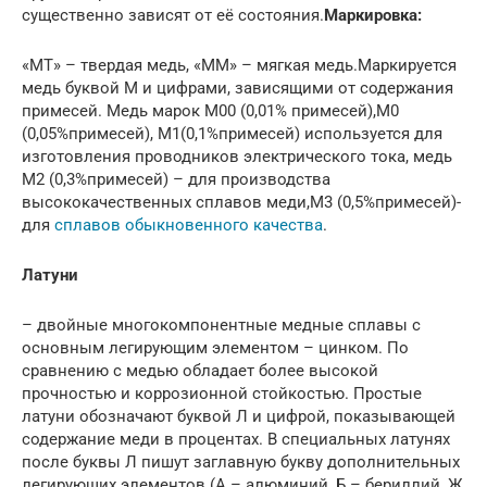
существенно зависят от её состояния.
Маркировка:
«МТ» – твердая медь, «ММ» – мягкая медь.Маркируется
медь буквой М и цифрами, зависящими от содержания
примесей. Медь марок М00 (0,01% примесей),М0
(0,05%примесей), М1(0,1%примесей) используется для
изготовления проводников электрического тока, медь
М2 (0,3%примесей) – для производства
высококачественных сплавов меди,М3 (0,5%примесей)-
для
сплавов обыкновенного качества
.
Латуни
– двойные многокомпонентные медные сплавы с
основным легирующим элементом – цинком. По
сравнению с медью обладает более высокой
прочностью и коррозионной стойкостью. Простые
латуни обозначают буквой Л и цифрой, показывающей
содержание меди в процентах. В специальных латунях
после буквы Л пишут заглавную букву дополнительных
легирующих элементов (А – алюминий, Б – бериллий, Ж