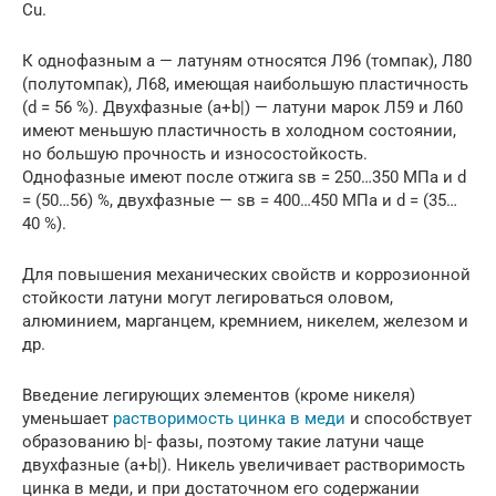
Сu.
К однофазным a — латуням относятся Л96 (томпак), Л80
(полутомпак), Л68, имеющая наибольшую пластичность
(d = 56 %). Двухфазные (a+b|) — латуни марок Л59 и Л60
имеют меньшую пластичность в холодном состоянии,
но большую прочность и износостойкость.
Однофазные имеют после отжига sв = 250…350 МПа и d
= (50…56) %, двухфазные — sв = 400…450 МПа и d = (35…
40 %).
Для повышения механических свойств и коррозионной
стойкости латуни могут легироваться оловом,
алюминием, марганцем, кремнием, никелем, железом и
др.
Введение легирующих элементов (кроме никеля)
уменьшает
растворимость цинка в меди
и способствует
образованию b|- фазы, поэтому такие латуни чаще
двухфазные (a+b|). Никель увеличивает растворимость
цинка в меди, и при достаточном его содержании