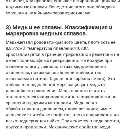
отличает, как правило, большее легирование цинком и
другими металлами. Вследствие этого они обладают
хорошими литейными характеристиками.
3) Медь и ее сплавы. Классификация и
маркировка медных сплавов.
Медь-металл розовато-красного цвета, плотность её
8,95г/см3, температура плавления1083С,
кристаллизуется в гранецентрированной решётке и не
имеет полиморфных превращений. На воздухе при
наличии влаги углекислого газа медь медленно
окисляется, покрываясь зелёной плёнкой так
называемой патины (щелочной карбонат меди). Эта
плёнка в определённой мере защищает медь от
дальнейшего окисления. Медь принято считать
эталоном электропроводности теплопроводности по
сравнению другими металлами. Медь легко
обрабатывается давлением, плохо резанием, имеет
невысокие литейные свойства, плохо сваривается, но
легко подвергается пайке. Применяется в виде листов,
прутков проволоки. Механические свойства меди