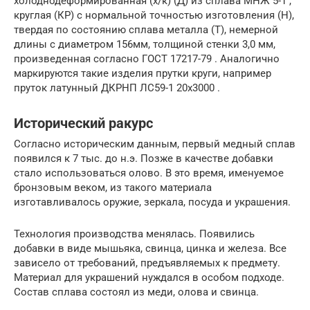
холоднодеформированная (х/к) (Д) из сплава МНЖ 5-1 ,
круглая (КР) с нормальной точностью изготовления (Н),
твердая по состоянию сплава металла (Т), немерной
длины с диаметром 156мм, толщиной стенки 3,0 мм,
произведенная согласно ГОСТ 17217-79 . Аналогично
маркируются такие изделия прутки круги, например
пруток латунный ДКРНП ЛС59-1 20х3000 .
Исторический ракурс
Согласно историческим данным, первый медный сплав
появился к 7 тыс. до н.э. Позже в качестве добавки
стало использоваться олово. В это время, именуемое
бронзовым веком, из такого материала
изготавливалось оружие, зеркала, посуда и украшения.
Технология производства менялась. Появились
добавки в виде мышьяка, свинца, цинка и железа. Все
зависело от требований, предъявляемых к предмету.
Материал для украшений нуждался в особом подходе.
Состав сплава состоял из меди, олова и свинца.