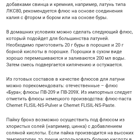
добавками свинца и кремния, например, латунь типа
ЛКС80, рекомендуется флюс на основе соединения
калия с фтором и бором или на основе буры.
В домашних условиях можно сделать следующий флюс,
который подойдет для большинства латуней.
Необходимо приготовить 20 г буры в порошке и 20 г
борной кислоты в порошке. Порошки в сухом виде
хорошо перемешиваются и заливаются 200 мл воды.
Затем смесь подвергается кипячению и остужается.
Из готовых составов в качестве флюсов для латуни
можно порекомендовать: отечественные – флюс
«Бура»; флюсы ПВ-209 и ПВ-209Х. Из импортных следует
отметить флюсы немецкого производства: флюс-паста
Chemet FLISIL-NS-Pulver и Chemet FLISIL-NS-Paste.
Пайку бронз возможно осуществить под флюсом из
хлористых солей (например, цинка) с добавлением
соляной кислоты. Если пайка производится на высоких
температурах, то лучше использовать борную кислоту в