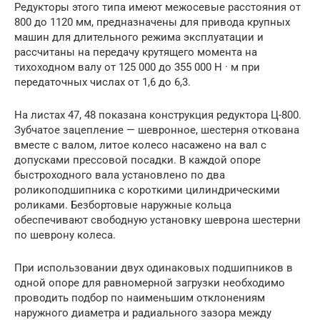
Редукторы этого типа имеют межосевые расстояния от
800 до 1120 мм, предназначены для привода крупных
машин для длительного режима эксплуатации и
рассчитаны на передачу крутящего момента на
тихоходном валу от 125 000 до 355 000 Н · м при
передаточных числах от 1,6 до 6,3.
На листах 47, 48 показана конструкция редуктора Ц-800.
Зубчатое зацепление — шевронное, шестерня откована
вместе с валом, литое колесо насажено на вал с
допусками прессовой посадки. В каждой опоре
быстроходного вала установлено по два
роликоподшипника с короткими цилиндрическими
роликами. Безбортовые наружные кольца
обеспечивают свободную установку шеврона шестерни
по шеврону колеса.
При использовании двух одинаковых подшипников в
одной опоре для равномерной загрузки необходимо
проводить подбор по наименьшим отклонениям
наружного диаметра и радиального зазора между