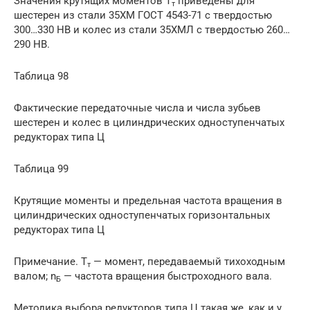
Значения крутящих моментов Т
приведены для
т
шестерен из стали 35ХМ ГОСТ 4543-71 с твердостью
300…330 НВ и колес из стали 35ХМЛ с твердостью 260…
290 НВ.
Таблица 98
Фактические передаточные числа и числа зубьев
шестерен и колес в цилиндрических одноступенчатых
редукторах типа Ц
Таблица 99
Крутящие моменты и предельная частота вращения в
цилиндрических одноступенчатых горизонтальных
редукторах типа Ц
Примечание. Т
— момент, передаваемый тихоходным
т
валом; n
— частота вращения быстроходного вала.
Б
Методика выбора редукторов типа Ц такая же, как и у