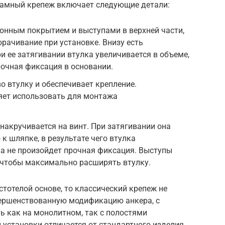
рамный крепеж включает следующие детали:
ионным покрытием и выступами в верхней части,
ачивание при установке. Внизу есть
и ее затягивании втулка увеличивается в объеме,
рочная фиксация в основании.
о втулку и обеспечивает крепление.
яет использовать для монтажа
накручивается на винт. При затягивании она
к шляпке, в результате чего втулка
ока не произойдет прочная фиксация. Выступы
 чтобы максимально расширять втулку.
стотелой основе, то классический крепеж не
вершенствованную модификацию анкера, с
 как на монолитном, так с полостями
 установки отличается от стандартного изделия.