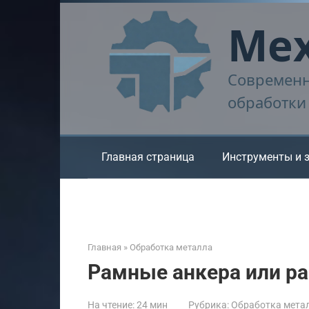
Перейти
Мех
к
контенту
Современн
обработки
Главная страница
Инструменты и 
Главная
»
Обработка металла
Рамные анкера или р
На чтение:
24 мин
Рубрика:
Обработка мета