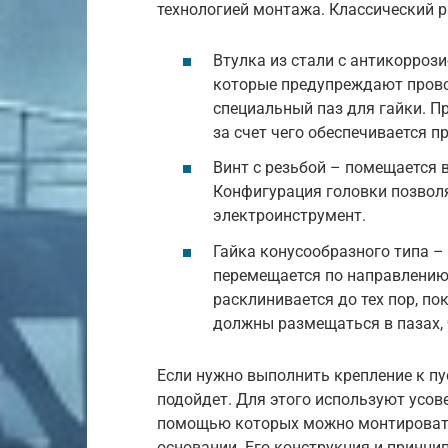
технологией монтажа. Классический 
Втулка из стали с антикорроз
которые предупреждают провор
специальный паз для гайки. Пр
за счет чего обеспечивается п
Винт с резьбой – помещается в
Конфигурация головки позвол
электроинструмент.
Гайка конусообразного типа – 
перемещается по направлению 
расклинивается до тех пор, п
должны размещаться в пазах,
Если нужно выполнить крепление к пу
подойдет. Для этого используют усо
помощью которых можно монтировать
основании. Его конструкция и принцип