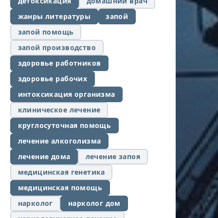
детоксикация
домашний врач
жанры литературы
запой
запой помощь
запой производство
здоровье работников
здоровье рабочих
интоксикация организма
клиническое лечение
круглосуточная помощь
лечение алкоголизма
лечение дома
лечение запоя
медицинская генетика
медицинская помощь
нарколог
нарколог дом