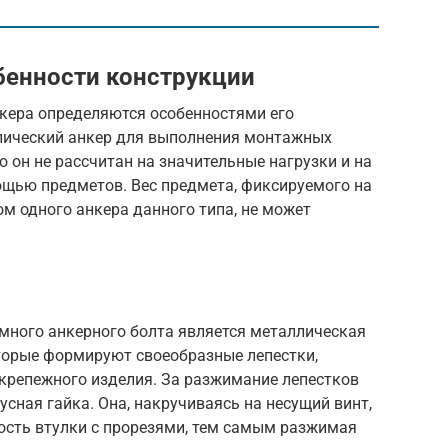
бенности конструкции
кера определяются особенностями его
лический анкер для выполнения монтажных
то он не рассчитан на значительные нагрузки и на
ощью предметов. Вес предмета, фиксируемого на
м одного анкера данного типа, не может
ного анкерного болта является металлическая
торые формируют своеобразные лепестки,
репежного изделия. За разжимание лепестков
усная гайка. Она, накручиваясь на несущий винт,
ость втулки с прорезями, тем самым разжимая