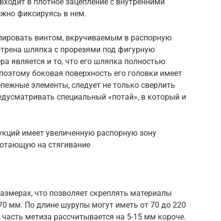
 входит в плотное зацепление с внутренними
ежно фиксируясь в нем.
лировать винтом, вкручиваемым в распорную
мотрена шляпка с прорезями под фигурную
ра является и то, что его шляпка полностью
 поэтому боковая поверхность его головки имеет
пежные элементы, следует не только сверлить
редусматривать специальный «потай», в который и
укций имеет увеличенную распорную зону
аботающую на стягивание
азмерах, что позволяет скреплять материалы
70 мм. По длине шурупы могут иметь от 70 до 220
часть метиза рассчитывается на 5-15 мм короче.