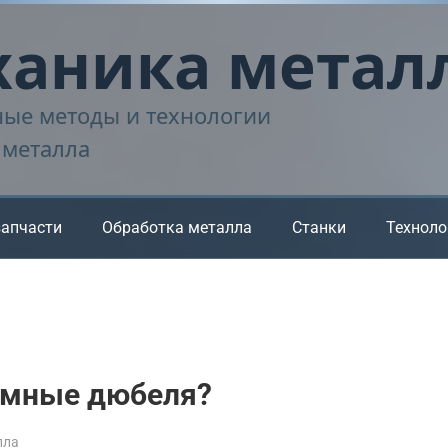
аника метал
ые методы и технологии
 металла
запчасти
Обработка металла
Станки
Техноло
амные дюбеля?
лла