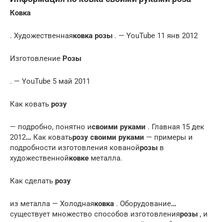
Ковка
. Художественная
ковка розы
. — YouTube 11 янв 2012
Изготовление
Розы
. — YouTube 5 май 2011
Как ковать
розу
— подробно, понятно и
своими руками
. Главная 15 дек
2012
…
Как ковать
розу своими руками
— примеры и
подробности изготовления кованой
розы
в
художественной
ковке
металла.
Как сделать
розу
из металла — Холодная
ковка
. Оборудование
…
существует множество способов изготовления
розы
, и