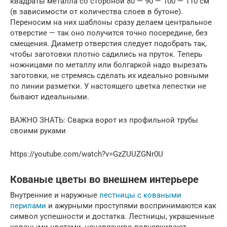
квадраты металла со стороной 80 — 90 — 100 — 110 см
(в зависимости от количества слоев в бутоне).
Переносим на них шаблоны сразу делаем центральное
отверстие — так оно получится точно посередине, без
смещения. Диаметр отверстия следует подобрать так,
чтобы заготовки плотно садились на пруток. Теперь
ножницами по металлу или болгаркой надо вырезать
заготовки, не стремясь сделать их идеально ровными
по линии разметки. У настоящего цветка лепестки не
бывают идеальными.
ВАЖНО ЗНАТЬ: Сварка ворот из профильной трубы
своими руками
https://youtube.com/watch?v=GzZUUZGNr0U
Кованые цветы во внешнем интерьере
Внутренние и наружные
лестницы с коваными
перилами
и ажурными проступями воспринимаются как
символ успешности и достатка. Лестницы, украшенные
коваными цветами, ненавязчиво подчеркивают