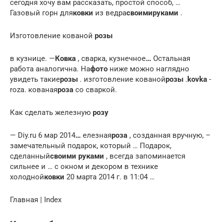
сегодня хочу вам рассказать, простой способ, …
Газовый горн для
ковки
из ведра
своими
руками
.
Изготовление кованой
розы
в кузнице. —
Ковка
, сварка, кузнечное
…
Остальная
работа аналогична. На
фото
ниже можно наглядно
увидеть такие
розы
. изготовление кованой
розы
.
kovka
-
roza. кованая
роза
со сваркой.
Как сделать железную
розу
— Diy.ru 6 мар 2014
…
елезная
роза
, созданная вручную, –
замечательный подарок, который … Подарок,
сделанный
своими руками
, всегда запоминается
сильнее и … с окном и декором в технике
холодной
ковки
20 марта 2014 г. в 11:04 …
Главная | Index